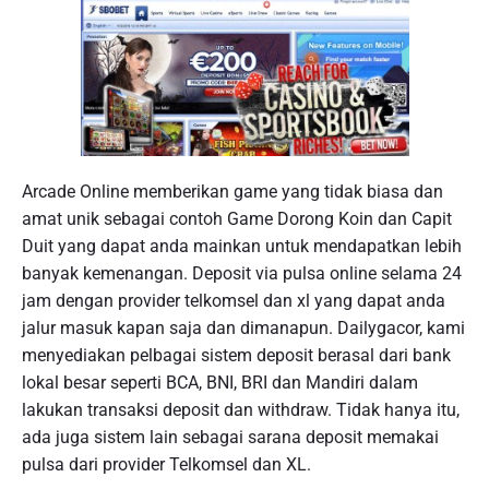
Arcade Online memberikan game yang tidak biasa dan
amat unik sebagai contoh Game Dorong Koin dan Capit
Duit yang dapat anda mainkan untuk mendapatkan lebih
banyak kemenangan. Deposit via pulsa online selama 24
jam dengan provider telkomsel dan xl yang dapat anda
jalur masuk kapan saja dan dimanapun. Dailygacor, kami
menyediakan pelbagai sistem deposit berasal dari bank
lokal besar seperti BCA, BNI, BRI dan Mandiri dalam
lakukan transaksi deposit dan withdraw. Tidak hanya itu,
ada juga sistem lain sebagai sarana deposit memakai
pulsa dari provider Telkomsel dan XL.