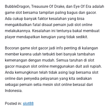
BubbleDragon, Treausure Of Drake, dan Eye Of Era adalah
game slot bersama tampilan paling bagus dan gacor.
Ada cukup banyak faktor kesalahan yang bisa
mengakibatkan fatal disaat pemain judi slot online
melakukannya. Kesalahan ini tentunya bakal membuat
player mendapatkan kerugian yang tidak sedikit.
Bocoran game slot gacor jadi info penting di kalangan
member karena udah terbukti beri banyak tambahan
kemenangan dengan mudah. Semua taruhan di slot
gacor maupun slot online menggunakan duit asli rupiah.
Anda kemungkinan telah tidak asing lagi bersama slot
online dan penyedia pelayanan yang kita sediakan
sebagai pemain setia mesin slot online berasal dari
Indonesia.
Posted in:
slot88