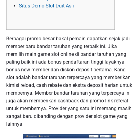
Situs Demo Slot Duit Asli
Berbagai promo besar bakal pemain dapatkan sejak jadi
member baru bandar taruhan yang terbaik ini. Jika
memilih main game slot online di bandar taruhan yang
paling baik ini ada bonus pendaftaran tinggi layaknya
bonus new member dan diskon deposit pertama. Kang
slot adalah bandar taruhan terpercaya yang memberikan
kimisi reload, cash rebate dan ekstra deposit harian untuk
membernya. Member bandar taruhan yang terpercaya ini
juga akan memberikan cashback dan promo link referal
untuk membernya. Provider yang satu ini memang masih
sangat baru dibanding dengan provider slot game yang
lainnya.