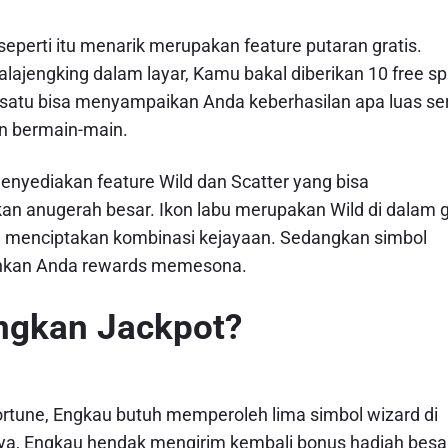
eperti itu menarik merupakan feature putaran gratis.
ajengking dalam layar, Kamu bakal diberikan 10 free sp
i satu bisa menyampaikan Anda keberhasilan apa luas se
n bermain-main.
 menyediakan feature Wild dan Scatter yang bisa
 anugerah besar. Ikon labu merupakan Wild di dalam 
 menciptakan kombinasi kejayaan. Sedangkan simbol
iahkan Anda rewards memesona.
gkan Jackpot?
tune, Engkau butuh memperoleh lima simbol wizard di
a, Engkau hendak mengirim kembali bonus hadiah besa