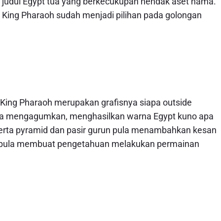
 judul Egypt tua yang berkecukupan hendak aset nama.
, King Pharaoh sudah menjadi pilihan pada golongan
al King Pharaoh merupakan grafisnya siapa outside
 apa mengagumkan, menghasilkan warna Egypt kuno apa
serta pyramid dan pasir gurun pula menambahkan kesan
ik pula membuat pengetahuan melakukan permainan