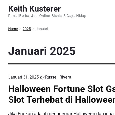
S
Keith Kusterer
k
Portal Berita, Judi Online, Bisnis, & Gaya Hidup
i
p
Home
2025
Januari
t
o
c
Januari 2025
o
n
t
e
Januari 31, 2025
by
Russell Rivera
n
Halloween Fortune Slot 
t
Slot Terhebat di Hallowee
Jika Engkau adalah penggemar Halloween dan juga 