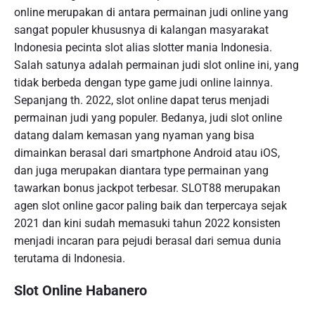
online merupakan di antara permainan judi online yang
sangat populer khususnya di kalangan masyarakat
Indonesia pecinta slot alias slotter mania Indonesia.
Salah satunya adalah permainan judi slot online ini, yang
tidak berbeda dengan type game judi online lainnya.
Sepanjang th. 2022, slot online dapat terus menjadi
permainan judi yang populer. Bedanya, judi slot online
datang dalam kemasan yang nyaman yang bisa
dimainkan berasal dari smartphone Android atau iOS,
dan juga merupakan diantara type permainan yang
tawarkan bonus jackpot terbesar. SLOT88 merupakan
agen slot online gacor paling baik dan terpercaya sejak
2021 dan kini sudah memasuki tahun 2022 konsisten
menjadi incaran para pejudi berasal dari semua dunia
terutama di Indonesia.
Slot Online Habanero