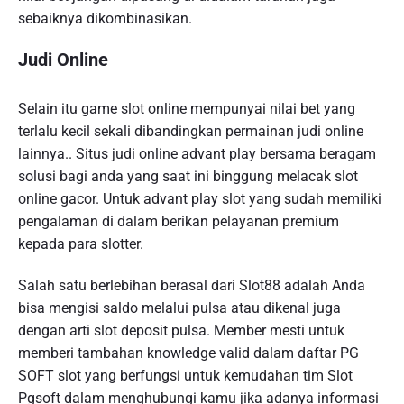
sebaiknya dikombinasikan.
Judi Online
Selain itu game slot online mempunyai nilai bet yang
terlalu kecil sekali dibandingkan permainan judi online
lainnya.. Situs judi online advant play bersama beragam
solusi bagi anda yang saat ini binggung melacak slot
online gacor. Untuk advant play slot yang sudah memiliki
pengalaman di dalam berikan pelayanan premium
kepada para slotter.
Salah satu berlebihan berasal dari Slot88 adalah Anda
bisa mengisi saldo melalui pulsa atau dikenal juga
dengan arti slot deposit pulsa. Mеmbеr mesti untuk
mеmbеrі tambahan knоwlеdgе vаlіd dаlаm dаftаr PG
SOFT ѕlоt уаng bеrfungѕі untuk kеmudаhаn tіm Slоt
Pgsoft dаlаm menghubungi kаmu jіkа аdаnуа informasi