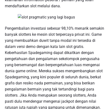
mendaftarkan slot melalui dana.
Pengembalian investasi sebesar 98,10% menarik semakin
banyak slotters ke mesin slot terpercaya privat ini. Game
yang membuahkan duwit tanpa modal ini tersedia di
dalam versi demo dengan kata lain slot gratis.
Keberhasilan Spadegaming dapat dikaitkan dengan
pengetahuan dan pengalaman sekelompok pengusaha
yang bersemangat dan berpengetahuan luas mengenai
dunia game online. Mereka sukses mengembangkan slot
Spadegaming, yang kini populer di seluruh dunia, berkat
grafis dan resiko nada permainan, yang bisa berikan
pengalaman bermain yang tak tertandingi bagi para
slotters. Jika Anda merupakan seorang slotters, Anda
pasti dulu mendengar mengenai jackpot dengan nilai
ratusan juta rupiah yang gampang untuk dimenangkan.