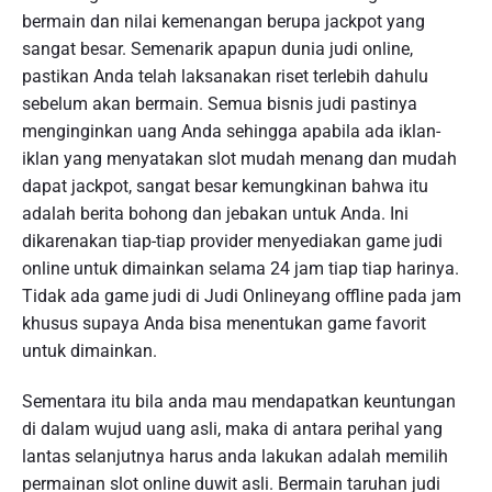
bermain dan nilai kemenangan berupa jackpot yang
sangat besar. Semenarik apapun dunia judi online,
pastikan Anda telah laksanakan riset terlebih dahulu
sebelum akan bermain. Semua bisnis judi pastinya
menginginkan uang Anda sehingga apabila ada iklan-
iklan yang menyatakan slot mudah menang dan mudah
dapat jackpot, sangat besar kemungkinan bahwa itu
adalah berita bohong dan jebakan untuk Anda. Ini
dikarenakan tiap-tiap provider menyediakan game judi
online untuk dimainkan selama 24 jam tiap tiap harinya.
Tidak ada game judi di Judi Onlineyang offline pada jam
khusus supaya Anda bisa menentukan game favorit
untuk dimainkan.
Sementara itu bila anda mau mendapatkan keuntungan
di dalam wujud uang asli, maka di antara perihal yang
lantas selanjutnya harus anda lakukan adalah memilih
permainan slot online duwit asli. Bermain taruhan judi