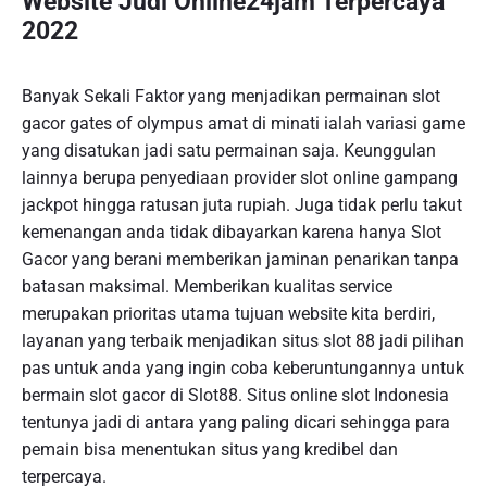
Website Judi Online24jam Terpercaya
2022
Banyak Sekali Faktor yang menjadikan permainan slot
gacor gates of olympus amat di minati ialah variasi game
yang disatukan jadi satu permainan saja. Keunggulan
lainnya berupa penyediaan provider slot online gampang
jackpot hingga ratusan juta rupiah. Juga tidak perlu takut
kemenangan anda tidak dibayarkan karena hanya Slot
Gacor yang berani memberikan jaminan penarikan tanpa
batasan maksimal. Memberikan kualitas service
merupakan prioritas utama tujuan website kita berdiri,
layanan yang terbaik menjadikan situs slot 88 jadi pilihan
pas untuk anda yang ingin coba keberuntungannya untuk
bermain slot gacor di Slot88. Situs online slot Indonesia
tentunya jadi di antara yang paling dicari sehingga para
pemain bisa menentukan situs yang kredibel dan
terpercaya.