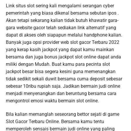
Link situs slot sering kali mengalami serangan cyber
pemerintah yang biasa dikenal bersama sebutan ipos .
Akan tetapi sekarang kalian tidak butuh khawatir gara-
gara website gacor telah sediakan link alternatif yang
dapat di akses oleh siapapun melalui handphone kalian.
Banyak juga opsi provider web slot gacor Terbaru 2022
yang kerap kasih jackpot yang dapat kamu mainkan
bersama dan juga bonus jackpot slot online dapat anda
miliki dengan Mudah. Buat kamu para pecinta slot
jackpot besar bisa segera kesini guna memenangkan
tidak sedikit sekali duwit bersama cuma deposit sebesar
sebesar 10ribu rupiah saja. Jadikan bermain judi online
menjadi menyenangkan dan beruntung bersama cara
mengontrol emosi waktu bermain slot online.
Bila kalian memanglah seseorang bettor sejati di game
Slot Gacor Terbaru Online. Bersama kamu tentu
memperoleh sensais bermain judi online yang paling