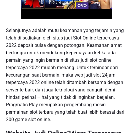
Selanjutnya adalah mutu keamanan yang terjamin yang
telah di sediakan oleh situs judi Slot Online terpercaya
2022 deposit pulsa dengan potongan. Keamanan amat
berfungsi untuk mendukung kepercayaan ketika ada
pemain yang ingin bermain di situs judi slot online
terpercaya 2022 mudah menang. Untuk terhindar dari
kecurangan saat bermain, maka web judi slot 24jam
terpercaya 2022 online telah ditambah bersama dengan
server terbaik dan juga teknologi yang canggih demi
hindari perihal – hal yang tidak di inginkan berjalan.
Pragmatic Play merupakan pengembang mesin
permainan slot terbaru yang telah buat lebih berasal dari
200 game slot online.