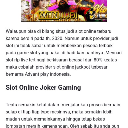
Walaupun bisa di bilang situs judi slot online terbaru
karena berdiri pada th. 2020. Namun untuk provider judi
slot ini tidak sabar untuk memberikan pesona terbaik
pada game slot yang bakal di hadirkan nantinya. Mencari
slot rtp live tertinggi berkisaran berasal dari 80% keatas
maka cobalah provider slot online jackpot terbesar
bernama Advant play indonesia.
Slot Online Joker Gaming
Tentu semakin ketat dalam menjalankan proses bermain
sulap di tiap-tiap type mesinnya, maka semakin lebih
mudah untuk memainkannya hingga tetap bekas
lompatan meraih kemenangan. Oleh sebab itu anda pun