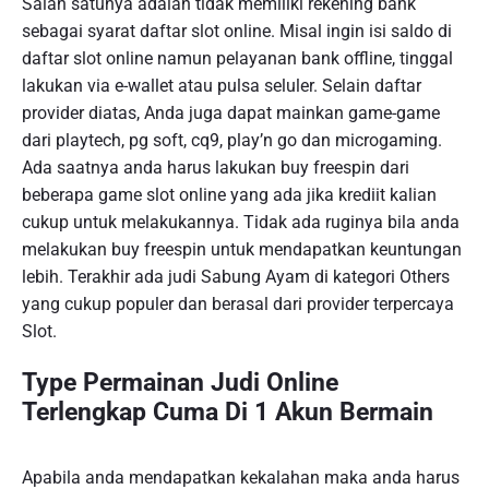
Salah satunya adalah tidak memiliki rekening bank
sebagai syarat daftar slot online. Misal ingin isi saldo di
daftar slot online namun pelayanan bank offline, tinggal
lakukan via e-wallet atau pulsa seluler. Selain daftar
provider diatas, Anda juga dapat mainkan game-game
dari playtech, pg soft, cq9, play’n go dan microgaming.
Ada saatnya anda harus lakukan buy freespin dari
beberapa game slot online yang ada jika krediit kalian
cukup untuk melakukannya. Tidak ada ruginya bila anda
melakukan buy freespin untuk mendapatkan keuntungan
lebih. Terakhir ada judi Sabung Ayam di kategori Others
yang cukup populer dan berasal dari provider terpercaya
Slot.
Type Permainan Judi Online
Terlengkap Cuma Di 1 Akun Bermain
Apabila anda mendapatkan kekalahan maka anda harus