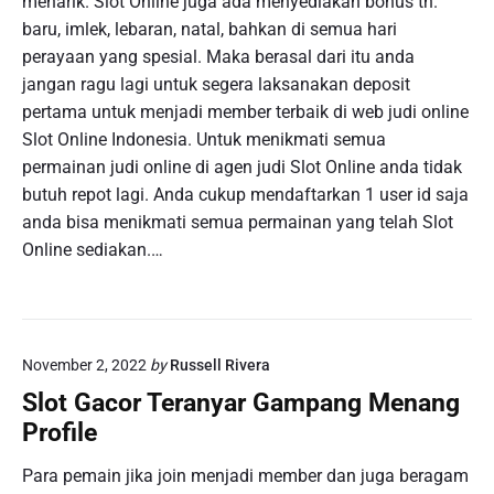
menarik. Slot Online juga ada menyediakan bonus th.
baru, imlek, lebaran, natal, bahkan di semua hari
perayaan yang spesial. Maka berasal dari itu anda
jangan ragu lagi untuk segera laksanakan deposit
pertama untuk menjadi member terbaik di web judi online
Slot Online Indonesia. Untuk menikmati semua
permainan judi online di agen judi Slot Online anda tidak
butuh repot lagi. Anda cukup mendaftarkan 1 user id saja
anda bisa menikmati semua permainan yang telah Slot
Online sediakan.…
November 2, 2022
by
Russell Rivera
Slot Gacor Teranyar Gampang Menang
Profile
Para pemain jika join menjadi member dan juga beragam