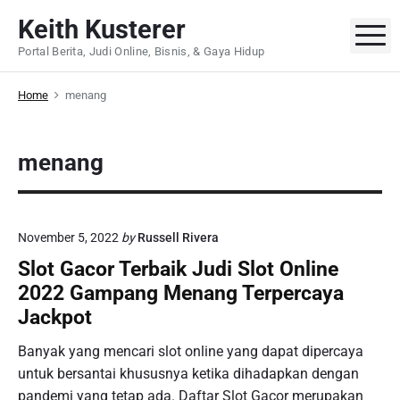
S
Keith Kusterer
k
M
Portal Berita, Judi Online, Bisnis, & Gaya Hidup
i
p
Home
menang
t
o
c
menang
o
n
t
e
November 5, 2022
by
Russell Rivera
n
Slot Gacor Terbaik Judi Slot Online
t
2022 Gampang Menang Terpercaya
Jackpot
Banyak yang mencari slot online yang dapat dipercaya
untuk bersantai khususnya ketika dihadapkan dengan
pandemi yang tetap ada. Daftar Slot Gacor merupakan