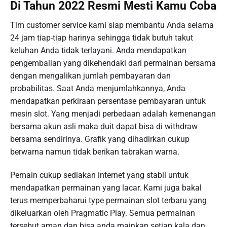
Di Tahun 2022 Resmi Mesti Kamu Coba
Tim customer service kami siap membantu Anda selama
24 jam tiap-tiap harinya sehingga tidak butuh takut
keluhan Anda tidak terlayani. Anda mendapatkan
pengembalian yang dikehendaki dari permainan bersama
dengan mengalikan jumlah pembayaran dan
probabilitas. Saat Anda menjumlahkannya, Anda
mendapatkan perkiraan persentase pembayaran untuk
mesin slot. Yang menjadi perbedaan adalah kemenangan
bersama akun asli maka duit dapat bisa di withdraw
bersama sendirinya. Grafik yang dihadirkan cukup
berwarna namun tidak berikan tabrakan warna.
Pemain cukup sediakan internet yang stabil untuk
mendapatkan permainan yang lacar. Kami juga bakal
terus memperbaharui type permainan slot terbaru yang
dikeluarkan oleh Pragmatic Play. Semua permainan
tersebut aman dan bisa anda mainkan setiap kala dan