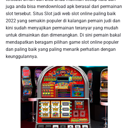
juga anda bisa mendownload apk berasal dari permainan
slot tersebut. Situs Slot jadi web slot online paling baik
2022 yang semakin populer di kalangan pemain judi dan
kini sudah menyajikan permainan teranyar yang mudah
untuk dimainkan dan dimenangkan. Di sini pemain bakal
mendapatkan beragam pilihan game slot online populer
dan paling baik yang paling menarik perhatian dengan
keunggulannya.