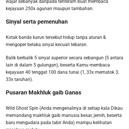
wajar sebanyak daripada tenteram buat membaca
kejayaan 250x agunan maupun tambahan.
Sinyal serta pemenuhan
Kotak banda karun tersebut hidup tanpa aturan &
mengoper belaka sinyal kecuali tebaran.
Balik berbalik 5 sinyal superior secara sebangun (5 antara
lain di dalam 5 gulungan), beserta Kamu membaca
kejayaan 40 tenggat 100 dana tunai (1, 33x mematok 3,
33x taruhan).
Pusaran Makhluk gaib Ganas
Wild Ghost Spin (Anda mengenalinya di setiap kala Dikau
memandang makhluk gaib manusia besar, jernih, beserta
baru mengudara pada tabir Anda) mampu kelihatan