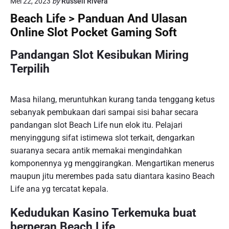
Mei 22, 2023
by
Russell Rivera
Beach Life > Panduan And Ulasan
Online Slot Pocket Gaming Soft
Pandangan Slot Kesibukan Miring
Terpilih
Masa hilang, meruntuhkan kurang tanda tenggang ketus
sebanyak pembukaan dari sampai sisi bahar secara
pandangan slot Beach Life nun elok itu. Pelajari
menyinggung sifat istimewa slot terkait, dengarkan
suaranya secara antik memakai mengindahkan
komponennya yg menggirangkan. Mengartikan menerus
maupun jitu merembes pada satu diantara kasino Beach
Life ana yg tercatat kepala.
Kedudukan Kasino Terkemuka buat
berperan Beach Life