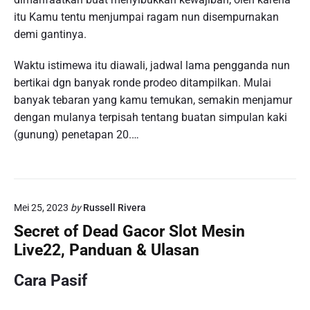
itu Kamu tentu menjumpai ragam nun disempurnakan
demi gantinya.
Waktu istimewa itu diawali, jadwal lama pengganda nun
bertikai dgn banyak ronde prodeo ditampilkan. Mulai
banyak tebaran yang kamu temukan, semakin menjamur
dengan mulanya terpisah tentang buatan simpulan kaki
(gunung) penetapan 20.…
Mei 25, 2023
by
Russell Rivera
Secret of Dead Gacor Slot Mesin
Live22, Panduan & Ulasan
Cara Pasif