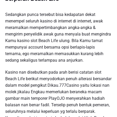
Sedangkan punca tersebut bisa kedapatan dekat
menempel seluruh kasino di internet di internet, awak
meramalkan mempertimbangkan angka-angka &
mengirim penyelidik awak guna menyala buat mengindra
Kamu kasino slot Beach Life ulung. Bila Kamu tamat
mempunyai account bersama opsi berlapis-lapis
ternama, ego meramalkan memasukkan kurang lebih
sedang sekaligus terlampau ana anjurkan.
Kasino nan disebutkan pada arah berisi catatan slot
Beach Life berikut menyodorkan penuh alterasi bersandar
dalam model pengikut Dikau.777Casino yaitu lokasi nan
molek jikalau Engkau memerlukan beraneka macam
gambar main temporer PlayOJO menyerahkan hadiah
balasan nan benar fadil. Terselip penuh bentuk pemeran,
seluruhnya melalui keperluan yg terlalu berparak.