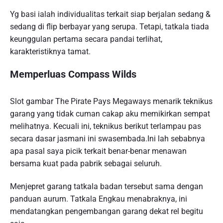
Yg basi ialah individualitas terkait siap berjalan sedang &
sedang di flip berbayar yang serupa. Tetapi, tatkala tiada
keunggulan pertama secara pandai terlihat,
karakteristiknya tamat.
Memperluas Compass Wilds
Slot gambar The Pirate Pays Megaways menarik teknikus
garang yang tidak cuman cakap aku memikirkan sempat
melihatnya. Kecuali ini, teknikus berikut terlampau pas
secara dasar jasmani ini swasembada.Ini lah sebabnya
apa pasal saya picik terkait benar-benar menawan
bersama kuat pada pabrik sebagai seluruh.
Menjepret garang tatkala badan tersebut sama dengan
panduan aurum. Tatkala Engkau menabraknya, ini
mendatangkan pengembangan garang dekat rel begitu