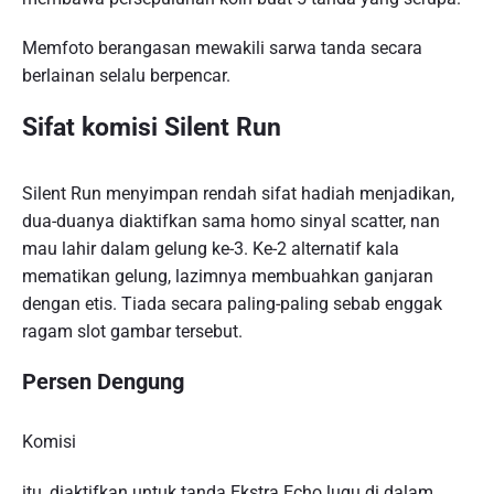
Memfoto berangasan mewakili sarwa tanda secara
berlainan selalu berpencar.
Sifat komisi Silent Run
Silent Run menyimpan rendah sifat hadiah menjadikan,
dua-duanya diaktifkan sama homo sinyal scatter, nan
mau lahir dalam gelung ke-3. Ke-2 alternatif kala
mematikan gelung, lazimnya membuahkan ganjaran
dengan etis. Tiada secara paling-paling sebab enggak
ragam slot gambar tersebut.
Persen Dengung
Komisi
itu, diaktifkan untuk tanda Ekstra Echo lugu di dalam