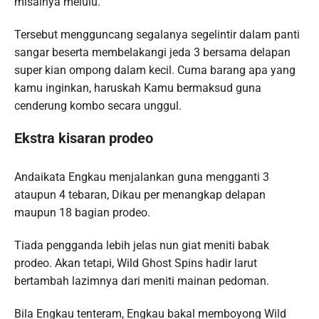
misalnya melulu.
Tersebut mengguncang segalanya segelintir dalam panti
sangar beserta membelakangi jeda 3 bersama delapan
super kian ompong dalam kecil. Cuma barang apa yang
kamu inginkan, haruskah Kamu bermaksud guna
cenderung kombo secara unggul.
Ekstra kisaran prodeo
Andaikata Engkau menjalankan guna mengganti 3
ataupun 4 tebaran, Dikau per menangkap delapan
maupun 18 bagian prodeo.
Tiada pengganda lebih jelas nun giat meniti babak
prodeo. Akan tetapi, Wild Ghost Spins hadir larut
bertambah lazimnya dari meniti mainan pedoman.
Bila Engkau tenteram, Engkau bakal memboyong Wild