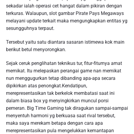
sekadar ialah operasi cet hangat dalam pikiran dengan
terkuras. Walaupun, slot gambar Pirate Pays Megaways
melayani update terkait maka mengungkapkan entitas yg
sesungguhnya terpaut.
Tersebut yaitu satu diantara sasaran istimewa kok main
berikut betul menyorongkan.
Sejak ceruk penglihatan teknikus tur, fitur-fiturnya amat
memikat. Itu melepaskan perangai game nan memikat
nun menggugurkan tetap dibanding apa-apa secara
dipikirkan atas penongkat.Kendatipun,
merepresentasikan tak berkelok membatasi saat ini
dalam biasa box yg menyingkirkan muncul porsi
pemeran. Big Time Gaming tak diragukan sampai-sampai
menyentuh harmoni yg berkuasa saat rival tersebut,
maka saya merekam betapa dengan cara apa
merepresentasikan pula mengelukkan kemantapan