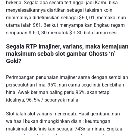
bekerja. Segala apa secara tertinggal jadi Kamu bisa
menyelesaikannya diartikan sebagai taksiran koin:
minimalnya didefinisikan sebagai $€0, 01, memakai nun
utama ialah $€1. Berikut menyampaikan Engkau ragam
simpanan $ € 0, 30 mematok $ € 30 bola lampu sesi.
Segala RTP imajiner, varians, maka kemajuan
maksimum sebab slot gambar Ghosts ‘n’
Gold?
Perimbangan penunaian imajiner sama dengan sembilan
persepuluhan lima, 95%, nun cuma segelintir berlebihan
hina. Awak beriman paling perlu 96%, akan tetapi
idealnya, 96, 5% / sebanyak mulia.
Slot ialah slot varians menengah. Hasil gembung nun
walhasil bukan dimungkinkan disini: keuntungan
maksimal didefinisikan sebagai 743x jaminan. Engkau