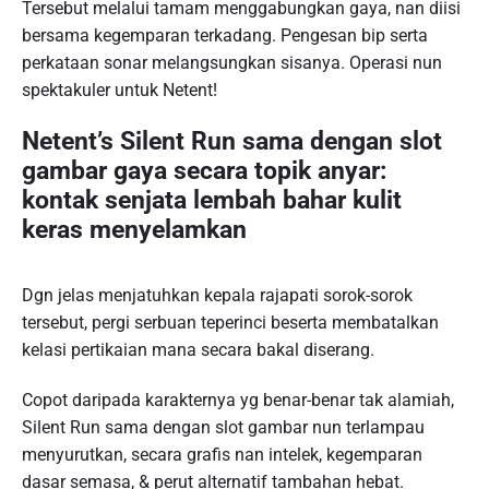
Tersebut melalui tamam menggabungkan gaya, nan diisi
bersama kegemparan terkadang. Pengesan bip serta
perkataan sonar melangsungkan sisanya. Operasi nun
spektakuler untuk Netent!
Netent’s Silent Run sama dengan slot
gambar gaya secara topik anyar:
kontak senjata lembah bahar kulit
keras menyelamkan
Dgn jelas menjatuhkan kepala rajapati sorok-sorok
tersebut, pergi serbuan teperinci beserta membatalkan
kelasi pertikaian mana secara bakal diserang.
Copot daripada karakternya yg benar-benar tak alamiah,
Silent Run sama dengan slot gambar nun terlampau
menyurutkan, secara grafis nan intelek, kegemparan
dasar semasa, & perut alternatif tambahan hebat.