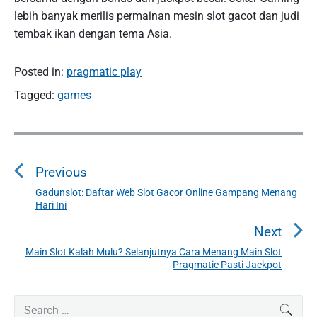
lebih banyak merilis permainan mesin slot gacot dan judi
tembak ikan dengan tema Asia.
Posted in:
pragmatic play
Tagged:
games
N
a
Previous
v
i
Gadunslot: Daftar Web Slot Gacor Online Gampang Menang
P
Hari Ini
g
r
a
e
Next
v
s
Main Slot Kalah Mulu? Selanjutnya Cara Menang Main Slot
N
i
Pragmatic Pasti Jackpot
i
e
o
p
x
u
P
S
o
t
SEAR
r