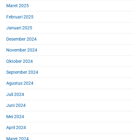
Maret 2025
Februari 2025
Januari 2025
Desember 2024
November 2024
Oktober 2024
September 2024
Agustus 2024
Juli 2024
Juni 2024
Mei 2024
April 2024
Maret 2024