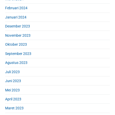
Februari 2024
Januari 2024
Desember 2023
November 2023
Oktober 2023
September 2023
Agustus 2023
Juli 2023
Juni 2023
Mei 2023
April 2023
Maret 2023