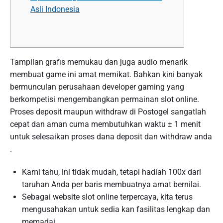
Asli Indonesia
Tampilan grafis memukau dan juga audio menarik
membuat game ini amat memikat. Bahkan kini banyak
bermunculan perusahaan developer gaming yang
berkompetisi mengembangkan permainan slot online.
Proses deposit maupun withdraw di Postogel sangatlah
cepat dan aman cuma membutuhkan waktu ± 1 menit
untuk selesaikan proses dana deposit dan withdraw anda
.
Kami tahu, ini tidak mudah, tetapi hadiah 100x dari
taruhan Anda per baris membuatnya amat bernilai.
Sebagai website slot online terpercaya, kita terus
mengusahakan untuk sedia kan fasilitas lengkap dan
memadai.