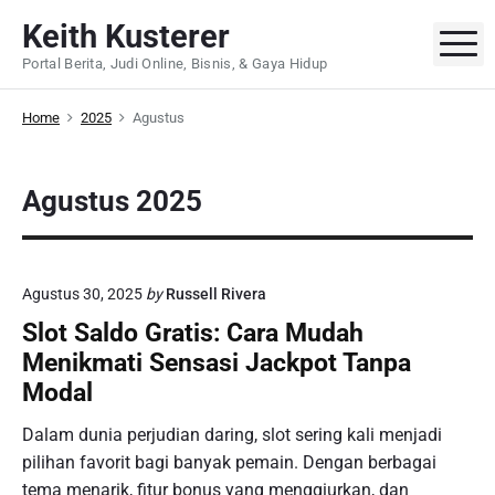
S
Keith Kusterer
k
M
Portal Berita, Judi Online, Bisnis, & Gaya Hidup
i
p
Home
2025
Agustus
t
o
c
Agustus 2025
o
n
t
e
Agustus 30, 2025
by
Russell Rivera
n
Slot Saldo Gratis: Cara Mudah
t
Menikmati Sensasi Jackpot Tanpa
Modal
Dalam dunia perjudian daring, slot sering kali menjadi
pilihan favorit bagi banyak pemain. Dengan berbagai
tema menarik, fitur bonus yang menggiurkan, dan