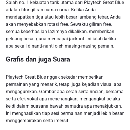
Salah no. 1 kekuatan tarik utama dari Playtech Great Blue
adalah fitur giliran cuma-cuma. Ketika Anda
mendapatkan tiga atau lebih besar lambang tebar, Anda
akan menyebabkan rotasi free. Sewaktu giliran free,
semua keberhasilan lazimnya dikalikan, memberikan
peluang besar guna mencapai jackpot. Ini ialah ketika
apa sekali dinanti-nanti oleh masing-masing pemain.
Grafis dan juga Suara
Playtech Great Blue nggak sekedar memberikan
permainan yang menarik, tetapi juga kejadian visual apa
mengagumkan. Gambar apa cerah serta rincian, bersama
serta efek vokal apa menenangkan, mengangkut pelaku
ke di dalam suasana bawah samudra apa menakjubkan.
Ini menghasilkan tiap sesi permainan menjadi lebih besar
menggembirakan serta imersif.