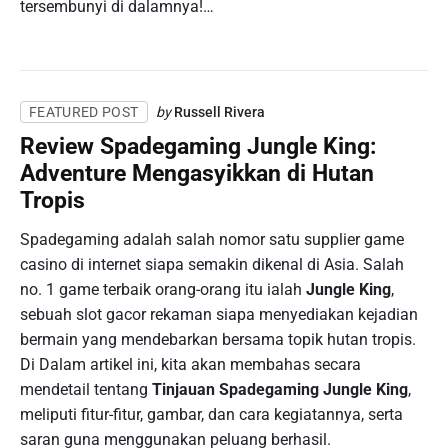
tersembunyi di dalamnya!…
by
Russell Rivera
FEATURED POST
Review Spadegaming Jungle King:
Adventure Mengasyikkan di Hutan
Tropis
Spadegaming adalah salah nomor satu supplier game
casino di internet siapa semakin dikenal di Asia. Salah
no. 1 game terbaik orang-orang itu ialah
Jungle King
,
sebuah slot gacor rekaman siapa menyediakan kejadian
bermain yang mendebarkan bersama topik hutan tropis.
Di Dalam artikel ini, kita akan membahas secara
mendetail tentang
Tinjauan Spadegaming Jungle King
,
meliputi fitur-fitur, gambar, dan cara kegiatannya, serta
saran guna menggunakan peluang berhasil.