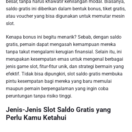
besar, tanpa harus khawatir kehilangan modal. Biasanya,
saldo gratis ini diberikan dalam bentuk bonus, tiket gratis,
atau voucher yang bisa digunakan untuk memutar mesin
slot.
Kenapa bonus ini begitu menarik? Sebab, dengan saldo
gratis, pemain dapat mengasah kemampuan mereka
tanpa takut mengalami kerugian finansial. Selain itu, ini
merupakan kesempatan emas untuk mengenal berbagai
jenis game slot, fitur-fitur unik, dan strategi bermain yang
efektif. Tidak bisa dipungkiri, slot saldo gratis membuka
pintu kesempatan bagi mereka yang baru memulai
maupun pemain berpengalaman yang ingin coba
peruntungan tanpa risiko tinggi.
Jenis-Jenis Slot Saldo Gratis yang
Perlu Kamu Ketahui