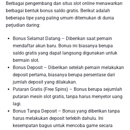
Berbagai pengembang dan situs slot online menawarkan
berbagai bentuk bonus saldo gratis. Berikut adalah
beberapa tipe yang paling umum ditemukan di dunia
perjudian daring:
Bonus Selamat Datang – Diberikan saat pemain
mendaftar akun baru. Bonus ini biasanya berupa
saldo gratis yang dapat langsung digunakan untuk
bermain slot.
Bonus Deposit – Diberikan setelah pemain melakukan
deposit pertama, biasanya berupa persentase dari
jumlah deposit yang dilakukan.
Putaran Gratis (Free Spins) – Bonus berupa sejumlah
putaran mesin slot gratis, tanpa harus menyetor uang
lagi.
Bonus Tanpa Deposit – Bonus yang diberikan tanpa
harus melakukan deposit terlebih dahulu. Ini
kesempatan bagus untuk mencoba game secara