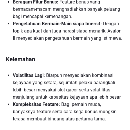
Beragam Fitur Bonus:
Feature bonus yang
bermacam-macam menghadiahkan banyak peluang
bagi mencapai kemenangan.
Pengetahuan Bermain-Main siapa Imersif:
Dengan
topik apa kuat dan juga narasi siapa menarik, Avalon
II menyediakan pengetahuan bermain yang istimewa.
Kelemahan
Volatilitas Lagi:
Biarpun menyediakan kombinasi
kejayaan yang setara, sejumlah pelaku barangkali
lebih besar menyukai slot gacor serta volatilitas
menjulang untuk kapasitas kejayaan apa lebih besar.
Kompleksitas Feature:
Bagi pemain muda,
banyaknya feature serta cara kerja bonus mungkin
terasa membuat bingung atas pertama-tama.