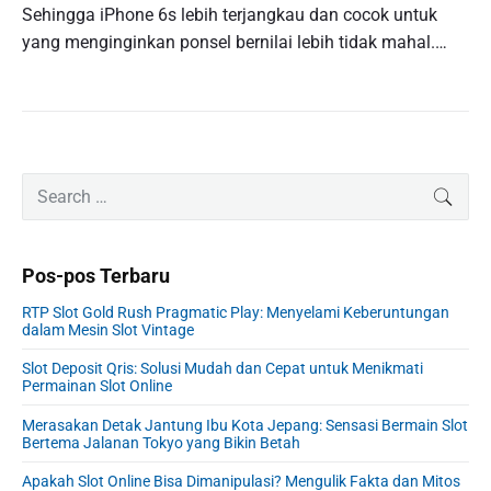
Sehingga iPhone 6s lebih terjangkau dan cocok untuk
yang menginginkan ponsel bernilai lebih tidak mahal.…
P
S
SEAR
r
e
i
a
m
r
Pos-pos Terbaru
a
c
r
h
RTP Slot Gold Rush Pragmatic Play: Menyelami Keberuntungan
y
f
dalam Mesin Slot Vintage
S
o
i
Slot Deposit Qris: Solusi Mudah dan Cepat untuk Menikmati
r
Permainan Slot Online
d
:
e
Merasakan Detak Jantung Ibu Kota Jepang: Sensasi Bermain Slot
b
Bertema Jalanan Tokyo yang Bikin Betah
a
r
Apakah Slot Online Bisa Dimanipulasi? Mengulik Fakta dan Mitos