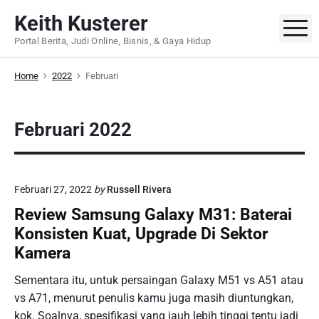
S
Keith Kusterer
k
M
Portal Berita, Judi Online, Bisnis, & Gaya Hidup
i
p
Home
2022
Februari
t
o
c
Februari 2022
o
n
t
e
Februari 27, 2022
by
Russell Rivera
n
Review Samsung Galaxy M31: Baterai
t
Konsisten Kuat, Upgrade Di Sektor
Kamera
Sementara itu, untuk persaingan Galaxy M51 vs A51 atau
vs A71, menurut penulis kamu juga masih diuntungkan,
kok. Soalnya, spesifikasi yang jauh lebih tinggi tentu jadi