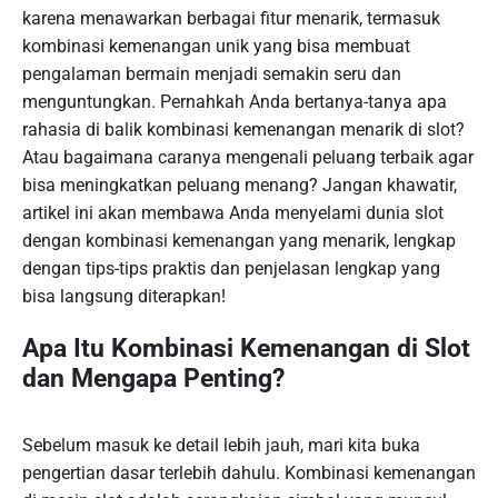
karena menawarkan berbagai fitur menarik, termasuk
kombinasi kemenangan unik yang bisa membuat
pengalaman bermain menjadi semakin seru dan
menguntungkan. Pernahkah Anda bertanya-tanya apa
rahasia di balik kombinasi kemenangan menarik di slot?
Atau bagaimana caranya mengenali peluang terbaik agar
bisa meningkatkan peluang menang? Jangan khawatir,
artikel ini akan membawa Anda menyelami dunia slot
dengan kombinasi kemenangan yang menarik, lengkap
dengan tips-tips praktis dan penjelasan lengkap yang
bisa langsung diterapkan!
Apa Itu Kombinasi Kemenangan di Slot
dan Mengapa Penting?
Sebelum masuk ke detail lebih jauh, mari kita buka
pengertian dasar terlebih dahulu. Kombinasi kemenangan