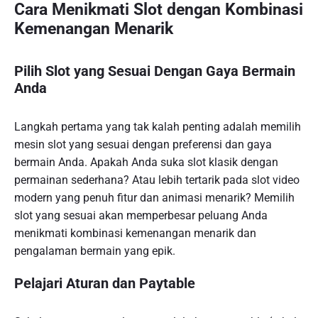
Cara Menikmati Slot dengan Kombinasi
Kemenangan Menarik
Pilih Slot yang Sesuai Dengan Gaya Bermain
Anda
Langkah pertama yang tak kalah penting adalah memilih
mesin slot yang sesuai dengan preferensi dan gaya
bermain Anda. Apakah Anda suka slot klasik dengan
permainan sederhana? Atau lebih tertarik pada slot video
modern yang penuh fitur dan animasi menarik? Memilih
slot yang sesuai akan memperbesar peluang Anda
menikmati kombinasi kemenangan menarik dan
pengalaman bermain yang epik.
Pelajari Aturan dan Paytable