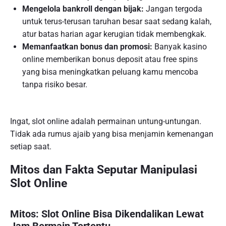
Mengelola bankroll dengan bijak:
Jangan tergoda
untuk terus-terusan taruhan besar saat sedang kalah,
atur batas harian agar kerugian tidak membengkak.
Memanfaatkan bonus dan promosi:
Banyak kasino
online memberikan bonus deposit atau free spins
yang bisa meningkatkan peluang kamu mencoba
tanpa risiko besar.
Ingat, slot online adalah permainan untung-untungan.
Tidak ada rumus ajaib yang bisa menjamin kemenangan
setiap saat.
Mitos dan Fakta Seputar Manipulasi
Slot Online
Mitos: Slot Online Bisa Dikendalikan Lewat
Jam Bermain Tertentu