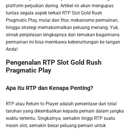
platform perjudian daring. Artikel ini akan mengupas
tuntas segala aspek terkait RTP Slot Gold Rush
Pragmatic Play, mulai dari fitur, mekanisme permainan,
hingga strategi memaksimalkan peluang menang. Yuk,
simak penjelasan lengkapnya dan temukan bagaimana
permainan ini bisa membawa keberuntungan ke tangan
Anda!
Pengenalan RTP Slot Gold Rush
Pragmatic Play
Apa Itu RTP dan Kenapa Penting?
RTP atau Return to Player adalah persentase dari total
taruhan yang dikembalikan kepada pemain dalam jangka
waktu tertentu. Singkatnya, semakin tinggi RTP suatu
mesin slot, semakin besar peluang pemain untuk