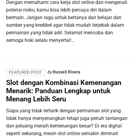
Dengan memahami cara kerja slot online dan mengenali
potensi risiko, kamu bisa lebih percaya diri dalam
bermain. Jangan ragu untuk bertanya dan belajar dari
sumber yang kredibel agar tidak mudah terjebak dalam
permainan yang tidak adil. Selamat mencoba dan
semoga hoki selalu menyertai!…
by
Russell Rivera
FEATURED POST
Slot dengan Kombinasi Kemenangan
Menarik: Panduan Lengkap untuk
Menang Lebih Seru
Siapa yang tidak tertarik dengan permainan slot yang
tidak hanya menyenangkan tetapi juga penuh tantangan
dan peluang meraih kemenangan besar? Di era digital
seperti sekarang, mesin slot online semakin diminati