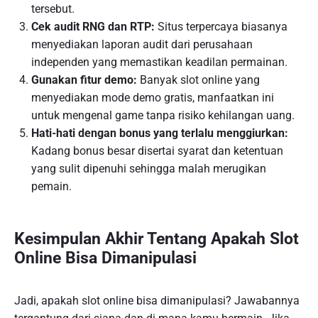
tersebut.
Cek audit RNG dan RTP:
Situs terpercaya biasanya
menyediakan laporan audit dari perusahaan
independen yang memastikan keadilan permainan.
Gunakan fitur demo:
Banyak slot online yang
menyediakan mode demo gratis, manfaatkan ini
untuk mengenal game tanpa risiko kehilangan uang.
Hati-hati dengan bonus yang terlalu menggiurkan:
Kadang bonus besar disertai syarat dan ketentuan
yang sulit dipenuhi sehingga malah merugikan
pemain.
Kesimpulan Akhir Tentang Apakah Slot
Online Bisa Dimanipulasi
Jadi, apakah slot online bisa dimanipulasi? Jawabannya