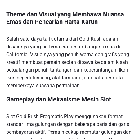
Theme dan Visual yang Membawa Nuansa
Emas dan Pencarian Harta Karun
Salah satu daya tarik utama dari Gold Rush adalah
desainnya yang bertema era penambangan emas di
California. Visualnya yang penuh warna dan grafis yang
kreatif membuat pemain seolah dibawa ke dalam kisah
petualangan penuh tantangan dan keberuntungan. Ikon-
ikon seperti lonceng, alat tambang, dan batu permata
memperkaya suasana permainan.
Gameplay dan Mekanisme Mesin Slot
Slot Gold Rush Pragmatic Play menggunakan format
standar lima gulungan dengan beberapa baris dan garis
pembayaran aktif. Pemain cukup memutar gulungan dan