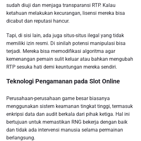
sudah diuji dan menjaga transparansi RTP. Kalau
ketahuan melakukan kecurangan, lisensi mereka bisa
dicabut dan reputasi hancur.
Tapi, di sisi lain, ada juga situs-situs ilegal yang tidak
memiliki izin resmi. Di sinilah potensi manipulasi bisa
terjadi. Mereka bisa memodifikasi algoritma agar
kemenangan pemain sulit keluar atau bahkan mengubah
RTP sesuka hati demi keuntungan mereka sendiri.
Teknologi Pengamanan pada Slot Online
Perusahaan-perusahaan game besar biasanya
menggunakan sistem keamanan tingkat tinggi, termasuk
enkripsi data dan audit berkala dari pihak ketiga. Hal ini
bertujuan untuk memastikan RNG bekerja dengan baik
dan tidak ada intervensi manusia selama permainan
berlangsung.