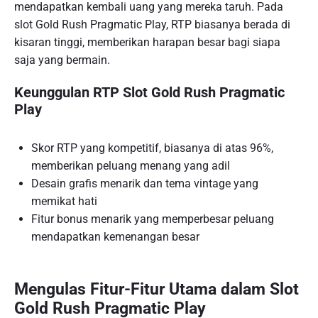
mendapatkan kembali uang yang mereka taruh. Pada
slot Gold Rush Pragmatic Play, RTP biasanya berada di
kisaran tinggi, memberikan harapan besar bagi siapa
saja yang bermain.
Keunggulan RTP Slot Gold Rush Pragmatic
Play
Skor RTP yang kompetitif, biasanya di atas 96%,
memberikan peluang menang yang adil
Desain grafis menarik dan tema vintage yang
memikat hati
Fitur bonus menarik yang memperbesar peluang
mendapatkan kemenangan besar
Mengulas Fitur-Fitur Utama dalam Slot
Gold Rush Pragmatic Play