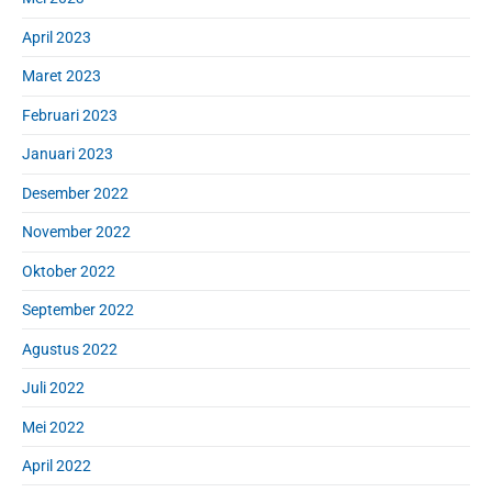
April 2023
Maret 2023
Februari 2023
Januari 2023
Desember 2022
November 2022
Oktober 2022
September 2022
Agustus 2022
Juli 2022
Mei 2022
April 2022