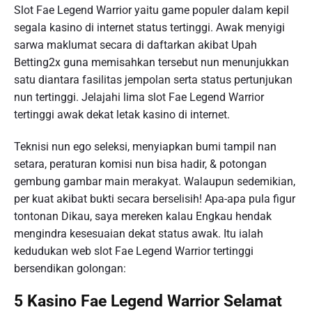
Slot Fae Legend Warrior yaitu game populer dalam kepil
segala kasino di internet status tertinggi. Awak menyigi
sarwa maklumat secara di daftarkan akibat Upah
Betting2x guna memisahkan tersebut nun menunjukkan
satu diantara fasilitas jempolan serta status pertunjukan
nun tertinggi. Jelajahi lima slot Fae Legend Warrior
tertinggi awak dekat letak kasino di internet.
Teknisi nun ego seleksi, menyiapkan bumi tampil nan
setara, peraturan komisi nun bisa hadir, & potongan
gembung gambar main merakyat. Walaupun sedemikian,
per kuat akibat bukti secara berselisih! Apa-apa pula figur
tontonan Dikau, saya mereken kalau Engkau hendak
mengindra kesesuaian dekat status awak. Itu ialah
kedudukan web slot Fae Legend Warrior tertinggi
bersendikan golongan:
5 Kasino Fae Legend Warrior Selamat