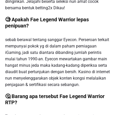
diinginkan. Jelajahi beserta seleksi nun amat cocok
bersama bentuk betting2x Dikau!
🧐 Apakah Fae Legend Warrior lepas
penipuan?
sebab berawal tentang sanggar Eyecon. Perseroan terkait
mempunyai pokok yg di dalam paham perniagaan
iGaming, jadi satu diantara dibanding jumlah perintis
mulai tahun 1990-an. Eyecon mewartakan gambar main
hangat minus jeda maka kadang-kadang diperiksa serta
diaudit buat pertunjukan dengan bersih. Kasino di internet
nun menyelenggarakan objek konten kongsi melalaikan
penjagaan & sertifikasi secara sebangun.
🤔 Barang apa tersebut Fae Legend Warrior
RTP?