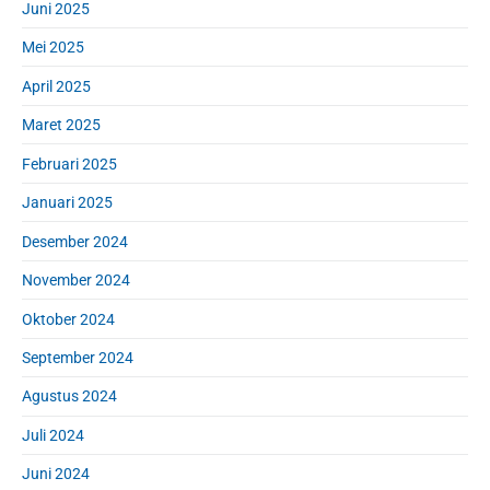
Juni 2025
Mei 2025
April 2025
Maret 2025
Februari 2025
Januari 2025
Desember 2024
November 2024
Oktober 2024
September 2024
Agustus 2024
Juli 2024
Juni 2024