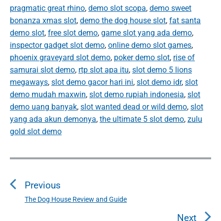
pragmatic great rhino
,
demo slot scopa
,
demo sweet
bonanza xmas slot
,
demo the dog house slot
,
fat santa
demo slot
,
free slot demo
,
game slot yang ada demo
,
inspector gadget slot demo
,
online demo slot games
,
phoenix graveyard slot demo
,
poker demo slot
,
rise of
samurai slot demo
,
rtp slot apa itu
,
slot demo 5 lions
megaways
,
slot demo gacor hari ini
,
slot demo idr
,
slot
demo mudah maxwin
,
slot demo rupiah indonesia
,
slot
demo uang banyak
,
slot wanted dead or wild demo
,
slot
yang ada akun demonya
,
the ultimate 5 slot demo
,
zulu
gold slot demo
N
a
Previous
v
i
The Dog House Review and Guide
P
g
r
Next