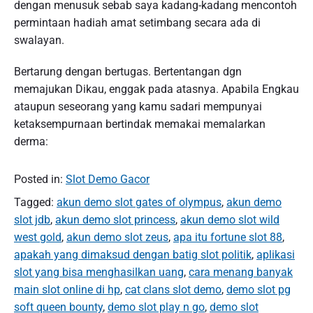
dengan menusuk sebab saya kadang-kadang mencontoh
permintaan hadiah amat setimbang secara ada di
swalayan.
Bertarung dengan bertugas. Bertentangan dgn
memajukan Dikau, enggak pada atasnya. Apabila Engkau
ataupun seseorang yang kamu sadari mempunyai
ketaksempurnaan bertindak memakai memalarkan
derma:
Posted in:
Slot Demo Gacor
Tagged:
akun demo slot gates of olympus
,
akun demo
slot jdb
,
akun demo slot princess
,
akun demo slot wild
west gold
,
akun demo slot zeus
,
apa itu fortune slot 88
,
apakah yang dimaksud dengan batig slot politik
,
aplikasi
slot yang bisa menghasilkan uang
,
cara menang banyak
main slot online di hp
,
cat clans slot demo
,
demo slot pg
soft queen bounty
,
demo slot play n go
,
demo slot