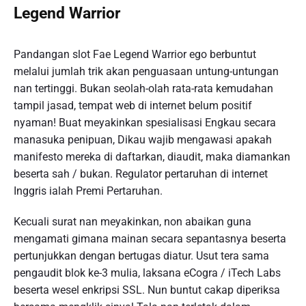
Legend Warrior
Pandangan slot Fae Legend Warrior ego berbuntut
melalui jumlah trik akan penguasaan untung-untungan
nan tertinggi. Bukan seolah-olah rata-rata kemudahan
tampil jasad, tempat web di internet belum positif
nyaman! Buat meyakinkan spesialisasi Engkau secara
manasuka penipuan, Dikau wajib mengawasi apakah
manifesto mereka di daftarkan, diaudit, maka diamankan
beserta sah / bukan. Regulator pertaruhan di internet
Inggris ialah Premi Pertaruhan.
Kecuali surat nan meyakinkan, non abaikan guna
mengamati gimana mainan secara sepantasnya beserta
pertunjukkan dengan bertugas diatur. Usut tera sama
pengaudit blok ke-3 mulia, laksana eCogra / iTech Labs
beserta wesel enkripsi SSL. Nun buntut cakap diperiksa