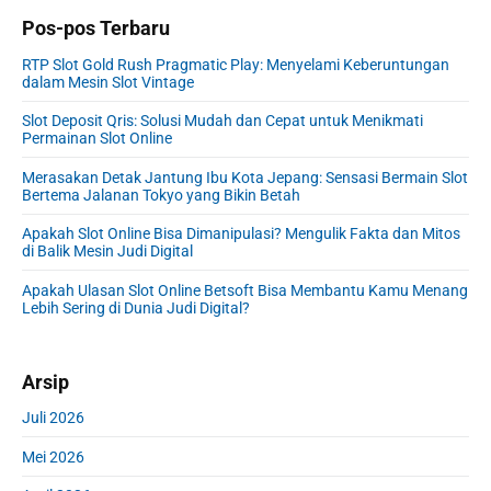
m
r
Pos-pos Terbaru
a
c
r
h
RTP Slot Gold Rush Pragmatic Play: Menyelami Keberuntungan
y
f
dalam Mesin Slot Vintage
S
o
i
Slot Deposit Qris: Solusi Mudah dan Cepat untuk Menikmati
r
Permainan Slot Online
d
:
e
Merasakan Detak Jantung Ibu Kota Jepang: Sensasi Bermain Slot
b
Bertema Jalanan Tokyo yang Bikin Betah
a
r
Apakah Slot Online Bisa Dimanipulasi? Mengulik Fakta dan Mitos
di Balik Mesin Judi Digital
Apakah Ulasan Slot Online Betsoft Bisa Membantu Kamu Menang
Lebih Sering di Dunia Judi Digital?
Arsip
Juli 2026
Mei 2026