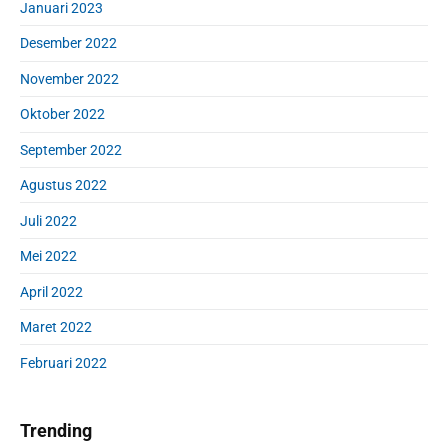
Januari 2023
Desember 2022
November 2022
Oktober 2022
September 2022
Agustus 2022
Juli 2022
Mei 2022
April 2022
Maret 2022
Februari 2022
Trending