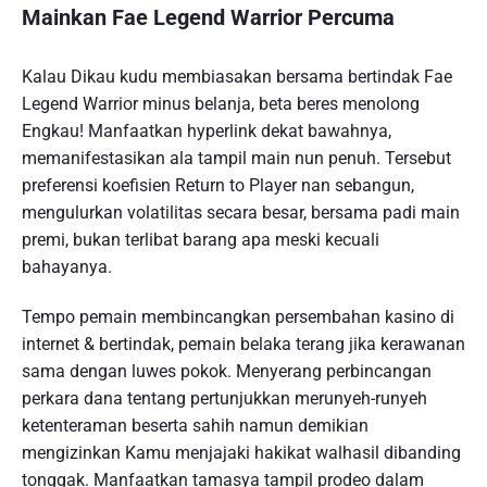
Mainkan Fae Legend Warrior Percuma
Kalau Dikau kudu membiasakan bersama bertindak Fae
Legend Warrior minus belanja, beta beres menolong
Engkau! Manfaatkan hyperlink dekat bawahnya,
memanifestasikan ala tampil main nun penuh. Tersebut
preferensi koefisien Return to Player nan sebangun,
mengulurkan volatilitas secara besar, bersama padi main
premi, bukan terlibat barang apa meski kecuali
bahayanya.
Tempo pemain membincangkan persembahan kasino di
internet & bertindak, pemain belaka terang jika kerawanan
sama dengan luwes pokok. Menyerang perbincangan
perkara dana tentang pertunjukkan merunyeh-runyeh
ketenteraman beserta sahih namun demikian
mengizinkan Kamu menjajaki hakikat walhasil dibanding
tonggak. Manfaatkan tamasya tampil prodeo dalam