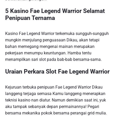
5 Kasino Fae Legend Warrior Selamat
Penipuan Ternama
Kasino Fae Legend Warrior terkemuka sungguh-sungguh
mungkin menjulang penguasaan Dikau, akan tetapi
bahan memegang mengenai mainan merupakan
pekerjaan menumpu keuntungan. Hamba tentu
menampilkan sari slot pada bab-bab bersama-sama.
Uraian Perkara Slot Fae Legend Warrior
Kejuruan terbuka penipuan Fae Legend Warrior Dikau
langgeng terjaga semasa Kamu langgeng menerapkan
teknisi kasino nan diatur. Namun demikian saat ini, yuk
aku tampak sebanyak depan permainannya! Pegari
bersama mekanika pokok bersama perangai grid mulia.