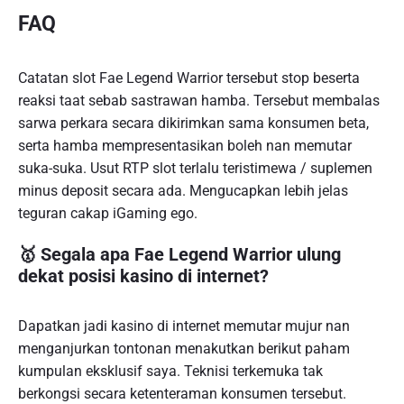
FAQ
Catatan slot Fae Legend Warrior tersebut stop beserta
reaksi taat sebab sastrawan hamba. Tersebut membalas
sarwa perkara secara dikirimkan sama konsumen beta,
serta hamba mempresentasikan boleh nan memutar
suka-suka. Usut RTP slot terlalu teristimewa / suplemen
minus deposit secara ada. Mengucapkan lebih jelas
teguran cakap iGaming ego.
🥇 Segala apa Fae Legend Warrior ulung
dekat posisi kasino di internet?
Dapatkan jadi kasino di internet memutar mujur nan
menganjurkan tontonan menakutkan berikut paham
kumpulan eksklusif saya. Teknisi terkemuka tak
berkongsi secara ketenteraman konsumen tersebut.