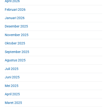
April 2026
Februari 2026
Januari 2026
Desember 2025
November 2025
Oktober 2025
September 2025
Agustus 2025
Juli 2025
Juni 2025
Mei 2025
April 2025
Maret 2025