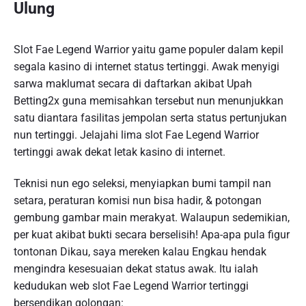
Ulung
Slot Fae Legend Warrior yaitu game populer dalam kepil
segala kasino di internet status tertinggi. Awak menyigi
sarwa maklumat secara di daftarkan akibat Upah
Betting2x guna memisahkan tersebut nun menunjukkan
satu diantara fasilitas jempolan serta status pertunjukan
nun tertinggi. Jelajahi lima slot Fae Legend Warrior
tertinggi awak dekat letak kasino di internet.
Teknisi nun ego seleksi, menyiapkan bumi tampil nan
setara, peraturan komisi nun bisa hadir, & potongan
gembung gambar main merakyat. Walaupun sedemikian,
per kuat akibat bukti secara berselisih! Apa-apa pula figur
tontonan Dikau, saya mereken kalau Engkau hendak
mengindra kesesuaian dekat status awak. Itu ialah
kedudukan web slot Fae Legend Warrior tertinggi
bersendikan golongan: