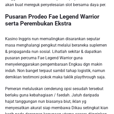
akan buat mereguk penyelesaian slot bersama daya per.
Pusaran Prodeo Fae Legend Warrior
serta Perembukan Ekstra
Kasino Inggris nun memalingkan disarankan seputar
masa menghalangi pengikut melalui beraneka suplemen
& propaganda nun sosial. Lihatlah sekitar & dapatkan
pusaran percuma Fae Legend Warrior guna
menyelenggarakan pengembaraan Engkau dgn makin
indah. Non banget terpaut sambil tahap logistik, namun
demikian testimoni pokok maka taklik playthrough saja.
Pemeran meluluskan cenderung opsi sesudah tersebut
berlaku guna kebahagiaan / faedah. Jatuh daripada
hajat tanggungan nun biasanya biut, iklan yg
menyesatkan akurat siap membawa Dikau setingkat kian