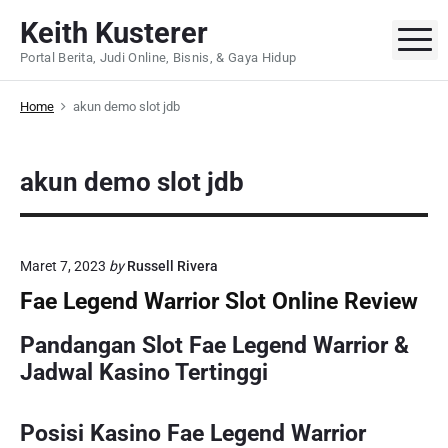
S
Keith Kusterer
k
M
Portal Berita, Judi Online, Bisnis, & Gaya Hidup
i
p
Home
akun demo slot jdb
t
o
c
akun demo slot jdb
o
n
t
e
Maret 7, 2023
by
Russell Rivera
n
Fae Legend Warrior Slot Online Review
t
Pandangan Slot Fae Legend Warrior &
Jadwal Kasino Tertinggi
Posisi Kasino Fae Legend Warrior