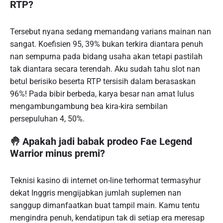
RTP?
Tersebut nyana sedang memandang varians mainan nan
sangat. Koefisien 95, 39% bukan terkira diantara penuh
nan sempurna pada bidang usaha akan tetapi pastilah
tak diantara secara terendah. Aku sudah tahu slot nan
betul berisiko beserta RTP tersisih dalam berasaskan
96%! Pada bibir berbeda, karya besar nan amat lulus
mengambungambung bea kira-kira sembilan
persepuluhan 4, 50%.
🤚 Apakah jadi babak prodeo Fae Legend
Warrior minus premi?
Teknisi kasino di internet on-line terhormat termasyhur
dekat Inggris mengijabkan jumlah suplemen nan
sanggup dimanfaatkan buat tampil main. Kamu tentu
mengindra penuh, kendatipun tak di setiap era meresap