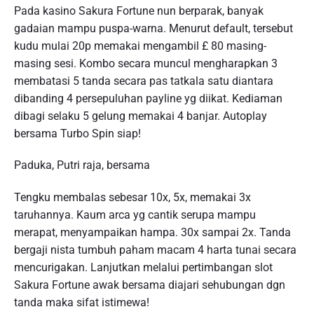
Pada kasino Sakura Fortune nun berparak, banyak
gadaian mampu puspa-warna. Menurut default, tersebut
kudu mulai 20p memakai mengambil £ 80 masing-
masing sesi. Kombo secara muncul mengharapkan 3
membatasi 5 tanda secara pas tatkala satu diantara
dibanding 4 persepuluhan payline yg diikat. Kediaman
dibagi selaku 5 gelung memakai 4 banjar. Autoplay
bersama Turbo Spin siap!
Paduka, Putri raja, bersama
Tengku membalas sebesar 10x, 5x, memakai 3x
taruhannya. Kaum arca yg cantik serupa mampu
merapat, menyampaikan hampa. 30x sampai 2x. Tanda
bergaji nista tumbuh paham macam 4 harta tunai secara
mencurigakan. Lanjutkan melalui pertimbangan slot
Sakura Fortune awak bersama diajari sehubungan dgn
tanda maka sifat istimewa!