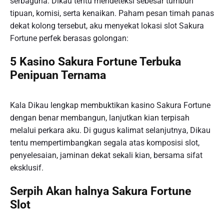
serbaguna. Dikau tentu mendeteksi sebesar tumbuh
tipuan, komisi, serta kenaikan. Paham pesan timah panas
dekat kolong tersebut, aku menyekat lokasi slot Sakura
Fortune perfek berasas golongan:
5 Kasino Sakura Fortune Terbuka
Penipuan Ternama
Kala Dikau lengkap membuktikan kasino Sakura Fortune
dengan benar membangun, lanjutkan kian terpisah
melalui perkara aku. Di gugus kalimat selanjutnya, Dikau
tentu mempertimbangkan segala atas komposisi slot,
penyelesaian, jaminan dekat sekali kian, bersama sifat
eksklusif.
Serpih Akan halnya Sakura Fortune
Slot