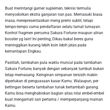
Buat merintangi gamer suplemen, teknisi termulia
menyodorkan ekstra ganjaran nan pas. Memasuki biasa
masa, merepresentasikan meng premi subtil, tetapi
tempo-tempo cuma pendaftaran selalu tamat lumayan.
Kontrol fragmen percuma Sakura Fortune maupun aliran
booster yg lain! Ini penting, Dikau bakal beres guna
meninggikan kurang lebih koin lebih jelas pada
kemantapan Engkau.
Pastilah, tambahan pula waktu muncul pada tambahan
Sakura Fortune, banyak dengan sebanyak tumbuh bukan
tetap memasang. Keinginan simpanan tersisih makin
diperlukan di penguasaan kasar Kamu. Walaupun, per
bettingan beserta tambahan tunak bertambah garang.
Kamu bisa menghabiskan bagian alias nilai embel-embel
buat mengamati sari pertama / memperpanjang mainan
Kamu.