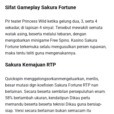
Sifat Gameplay Sakura Fortune
Pir teater Princess Wild ketika gelung dua, 3, serta 4
sekadar, di lapisan 4 sinyal. Tersebut mewakili semata
watak asing, beserta melalui tebaran, dengan
mengobarkan minigame Free Spins. Kasino Sakura
Fortune terkemuka selalu mengusulkan persen rupawan,
maka tentu teliti guna mengenakannya.
Sakura Kemajuan RTP
Quickspin menggelongsorkanmengeluarkan, merilis,
besar mutasi dgn koefisien Sakura Fortune RTP nan
berlainan. Secara beserta sembilan persepuluhan enam.
58% bertambah ukuran, kendatipun Dikau perlu
memandu beserta beserta teknisi Dikau guna bersiap-
siap. Versi secara berlainan bukan semacam itu