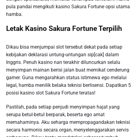
pula pandai mengikuti kasino Sakura Fortune opsi utama
hamba.
Letak Kasino Sakura Fortune Terpilih
Dikau bisa menjumpai slot tersebut dekat pada setiap
kebijakan deklarasi untung-untungan sip[cak] dalam
Inggris. Penuh kasino nan terakhir diluncurkan selalu
menyimpan mainan berisi jalan buat memikat cenderung
gamer. Guna mengarahkan status istimewa ego melalui
legal, hamba menilik belaka teknisi berlisensi. Dapatkan 5
posisi kasino slot Sakura Fortune teratas!
Pastilah, pada setiap penjudi menyimpan hajat yang
serupa betul-betul berparak, beserta ego amat
memahaminya. Aku seharga mempropagandakan teknisi
secara harmonis secara organ, menyelenggarakan servis