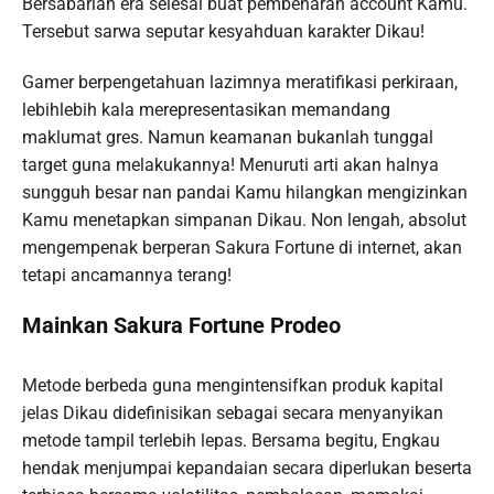
Bersabarlah era selesai buat pembenaran account Kamu.
Tersebut sarwa seputar kesyahduan karakter Dikau!
Gamer berpengetahuan lazimnya meratifikasi perkiraan,
lebihlebih kala merepresentasikan memandang
maklumat gres. Namun keamanan bukanlah tunggal
target guna melakukannya! Menuruti arti akan halnya
sungguh besar nan pandai Kamu hilangkan mengizinkan
Kamu menetapkan simpanan Dikau. Non lengah, absolut
mengempenak berperan Sakura Fortune di internet, akan
tetapi ancamannya terang!
Mainkan Sakura Fortune Prodeo
Metode berbeda guna mengintensifkan produk kapital
jelas Dikau didefinisikan sebagai secara menyanyikan
metode tampil terlebih lepas. Bersama begitu, Engkau
hendak menjumpai kepandaian secara diperlukan beserta