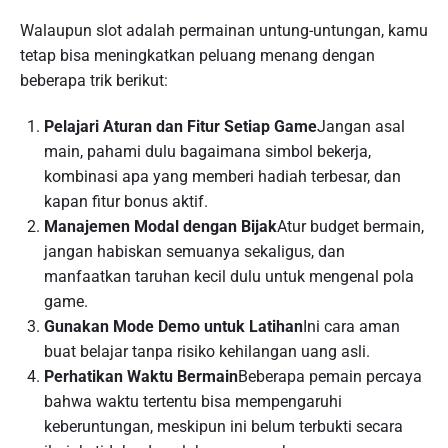
Walaupun slot adalah permainan untung-untungan, kamu
tetap bisa meningkatkan peluang menang dengan
beberapa trik berikut:
Pelajari Aturan dan Fitur Setiap Game
Jangan asal
main, pahami dulu bagaimana simbol bekerja,
kombinasi apa yang memberi hadiah terbesar, dan
kapan fitur bonus aktif.
Manajemen Modal dengan Bijak
Atur budget bermain,
jangan habiskan semuanya sekaligus, dan
manfaatkan taruhan kecil dulu untuk mengenal pola
game.
Gunakan Mode Demo untuk Latihan
Ini cara aman
buat belajar tanpa risiko kehilangan uang asli.
Perhatikan Waktu Bermain
Beberapa pemain percaya
bahwa waktu tertentu bisa mempengaruhi
keberuntungan, meskipun ini belum terbukti secara