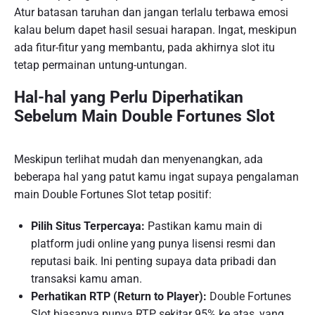
Atur batasan taruhan dan jangan terlalu terbawa emosi
kalau belum dapet hasil sesuai harapan. Ingat, meskipun
ada fitur-fitur yang membantu, pada akhirnya slot itu
tetap permainan untung-untungan.
Hal-hal yang Perlu Diperhatikan
Sebelum Main Double Fortunes Slot
Meskipun terlihat mudah dan menyenangkan, ada
beberapa hal yang patut kamu ingat supaya pengalaman
main Double Fortunes Slot tetap positif:
Pilih Situs Terpercaya:
Pastikan kamu main di
platform judi online yang punya lisensi resmi dan
reputasi baik. Ini penting supaya data pribadi dan
transaksi kamu aman.
Perhatikan RTP (Return to Player):
Double Fortunes
Slot biasanya punya RTP sekitar 95% ke atas, yang