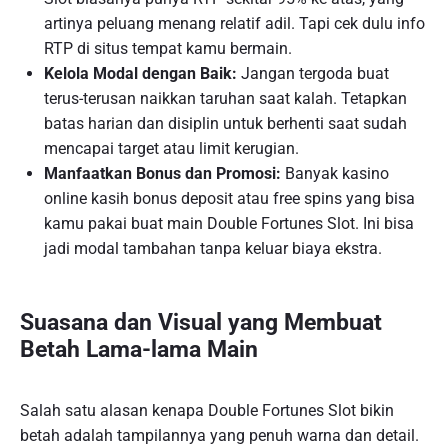
artinya peluang menang relatif adil. Tapi cek dulu info
RTP di situs tempat kamu bermain.
Kelola Modal dengan Baik:
Jangan tergoda buat
terus-terusan naikkan taruhan saat kalah. Tetapkan
batas harian dan disiplin untuk berhenti saat sudah
mencapai target atau limit kerugian.
Manfaatkan Bonus dan Promosi:
Banyak kasino
online kasih bonus deposit atau free spins yang bisa
kamu pakai buat main Double Fortunes Slot. Ini bisa
jadi modal tambahan tanpa keluar biaya ekstra.
Suasana dan Visual yang Membuat
Betah Lama-lama Main
Salah satu alasan kenapa Double Fortunes Slot bikin
betah adalah tampilannya yang penuh warna dan detail.