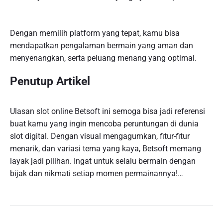
Dengan memilih platform yang tepat, kamu bisa
mendapatkan pengalaman bermain yang aman dan
menyenangkan, serta peluang menang yang optimal.
Penutup Artikel
Ulasan slot online Betsoft ini semoga bisa jadi referensi
buat kamu yang ingin mencoba peruntungan di dunia
slot digital. Dengan visual mengagumkan, fitur-fitur
menarik, dan variasi tema yang kaya, Betsoft memang
layak jadi pilihan. Ingat untuk selalu bermain dengan
bijak dan nikmati setiap momen permainannya!…