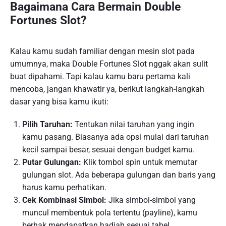
Bagaimana Cara Bermain Double
Fortunes Slot?
Kalau kamu sudah familiar dengan mesin slot pada
umumnya, maka Double Fortunes Slot nggak akan sulit
buat dipahami. Tapi kalau kamu baru pertama kali
mencoba, jangan khawatir ya, berikut langkah-langkah
dasar yang bisa kamu ikuti:
Pilih Taruhan:
Tentukan nilai taruhan yang ingin
kamu pasang. Biasanya ada opsi mulai dari taruhan
kecil sampai besar, sesuai dengan budget kamu.
Putar Gulungan:
Klik tombol spin untuk memutar
gulungan slot. Ada beberapa gulungan dan baris yang
harus kamu perhatikan.
Cek Kombinasi Simbol:
Jika simbol-simbol yang
muncul membentuk pola tertentu (payline), kamu
berhak mendapatkan hadiah sesuai tabel