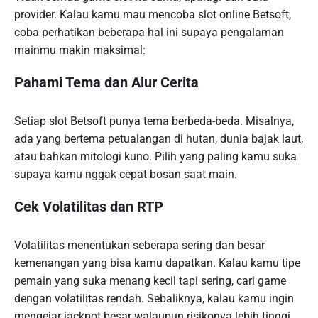
provider. Kalau kamu mau mencoba slot online Betsoft,
coba perhatikan beberapa hal ini supaya pengalaman
mainmu makin maksimal:
Pahami Tema dan Alur Cerita
Setiap slot Betsoft punya tema berbeda-beda. Misalnya,
ada yang bertema petualangan di hutan, dunia bajak laut,
atau bahkan mitologi kuno. Pilih yang paling kamu suka
supaya kamu nggak cepat bosan saat main.
Cek Volatilitas dan RTP
Volatilitas menentukan seberapa sering dan besar
kemenangan yang bisa kamu dapatkan. Kalau kamu tipe
pemain yang suka menang kecil tapi sering, cari game
dengan volatilitas rendah. Sebaliknya, kalau kamu ingin
mengejar jackpot besar walaupun risikonya lebih tinggi,