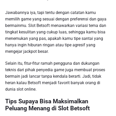
Jawabannya iya, tapi tentu dengan catatan kamu
memilih game yang sesuai dengan preferensi dan gaya
bermainmu. Slot Betsoft menawarkan variasi tema dan
tingkat kesulitan yang cukup luas, sehingga kamu bisa
menemukan yang pas, apakah kamu tipe santai yang
hanya ingin hiburan ringan atau tipe agresif yang
mengejar jackpot besar.
Selain itu, fitur-fitur ramah pengguna dan dukungan
teknis dari pihak penyedia game juga membuat proses
bermain jadi lancar tanpa kendala berarti. Jadi, tidak
heran kalau Betsoft menjadi favorit banyak orang di
dunia slot online.
Tips Supaya Bisa Maksimalkan
Peluang Menang di Slot Betsoft