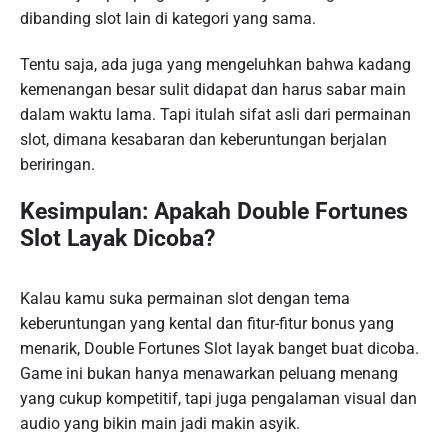
dibanding slot lain di kategori yang sama.
Tentu saja, ada juga yang mengeluhkan bahwa kadang
kemenangan besar sulit didapat dan harus sabar main
dalam waktu lama. Tapi itulah sifat asli dari permainan
slot, dimana kesabaran dan keberuntungan berjalan
beriringan.
Kesimpulan: Apakah Double Fortunes
Slot Layak Dicoba?
Kalau kamu suka permainan slot dengan tema
keberuntungan yang kental dan fitur-fitur bonus yang
menarik, Double Fortunes Slot layak banget buat dicoba.
Game ini bukan hanya menawarkan peluang menang
yang cukup kompetitif, tapi juga pengalaman visual dan
audio yang bikin main jadi makin asyik.