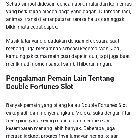
Setiap simbol didesain dengan apik, mulai dari koin emas
yang berkilauan hingga naga yang gagah. Ditambah lagi,
animasi transisi antar putaran terasa halus dan nggak
bikin mata cepat capek.
Musik latar yang dipadukan dengan efek suara saat
menang juga menambah sensasi kegembiraan. Jadi,
kamu nggak cuma main buat dapetin duit, tapi juga buat
menikmati momen santai sambil hiburan ringan.
Pengalaman Pemain Lain Tentang
Double Fortunes Slot
Banyak pemain yang bilang kalau Double Fortunes Slot
cukup adil dan menyenangkan. Mereka suka dengan fitur
free spins yang sering muncul dan memberikan
kesempatan menang lebih banyak. Beberapa juga
merasa jackpot progresifnya lumayan sering keluar