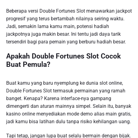
Beberapa versi Double Fortunes Slot menawarkan jackpot
progresif yang terus bertambah nilainya seiring waktu.
Jadi, semakin lama kamu main, potensi hadiah
jackpotnya juga makin besar. Ini tentu jadi daya tarik
tersendiri bagi para pemain yang berburu hadiah besar.
Apakah Double Fortunes Slot Cocok
Buat Pemula?
Buat kamu yang baru nyemplung ke dunia slot online,
Double Fortunes Slot termasuk permainan yang ramah
banget. Kenapa? Karena interface-nya gampang
dimengerti dan aturan mainnya simpel. Selain itu, banyak
kasino online menyediakan mode demo alias main gratis,
jadi kamu bisa latihan dulu tanpa risiko kehilangan uang.
Tapi tetap, jangan lupa buat selalu bermain dengan bijak.