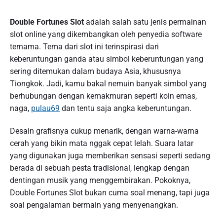
Double Fortunes Slot
adalah salah satu jenis permainan
slot online yang dikembangkan oleh penyedia software
ternama. Tema dari slot ini terinspirasi dari
keberuntungan ganda atau simbol keberuntungan yang
sering ditemukan dalam budaya Asia, khususnya
Tiongkok. Jadi, kamu bakal nemuin banyak simbol yang
berhubungan dengan kemakmuran seperti koin emas,
naga,
pulau69
dan tentu saja angka keberuntungan.
Desain grafisnya cukup menarik, dengan warna-warna
cerah yang bikin mata nggak cepat lelah. Suara latar
yang digunakan juga memberikan sensasi seperti sedang
berada di sebuah pesta tradisional, lengkap dengan
dentingan musik yang menggembirakan. Pokoknya,
Double Fortunes Slot bukan cuma soal menang, tapi juga
soal pengalaman bermain yang menyenangkan.