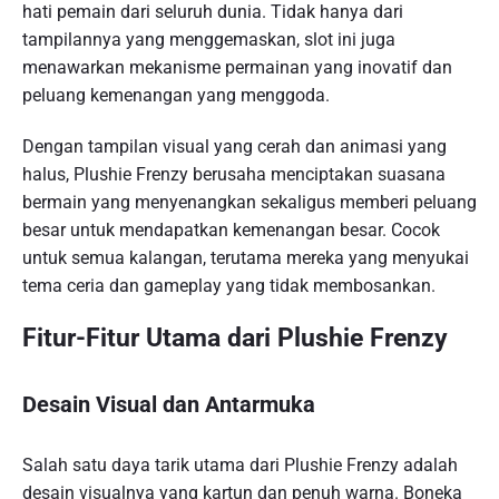
hati pemain dari seluruh dunia. Tidak hanya dari
tampilannya yang menggemaskan, slot ini juga
menawarkan mekanisme permainan yang inovatif dan
peluang kemenangan yang menggoda.
Dengan tampilan visual yang cerah dan animasi yang
halus, Plushie Frenzy berusaha menciptakan suasana
bermain yang menyenangkan sekaligus memberi peluang
besar untuk mendapatkan kemenangan besar. Cocok
untuk semua kalangan, terutama mereka yang menyukai
tema ceria dan gameplay yang tidak membosankan.
Fitur-Fitur Utama dari Plushie Frenzy
Desain Visual dan Antarmuka
Salah satu daya tarik utama dari Plushie Frenzy adalah
desain visualnya yang kartun dan penuh warna. Boneka