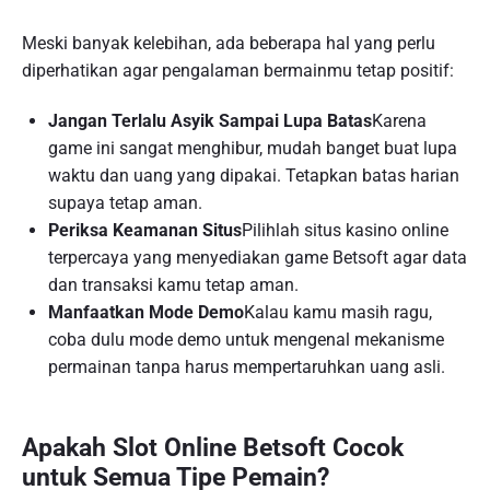
Meski banyak kelebihan, ada beberapa hal yang perlu
diperhatikan agar pengalaman bermainmu tetap positif:
Jangan Terlalu Asyik Sampai Lupa Batas
Karena
game ini sangat menghibur, mudah banget buat lupa
waktu dan uang yang dipakai. Tetapkan batas harian
supaya tetap aman.
Periksa Keamanan Situs
Pilihlah situs kasino online
terpercaya yang menyediakan game Betsoft agar data
dan transaksi kamu tetap aman.
Manfaatkan Mode Demo
Kalau kamu masih ragu,
coba dulu mode demo untuk mengenal mekanisme
permainan tanpa harus mempertaruhkan uang asli.
Apakah Slot Online Betsoft Cocok
untuk Semua Tipe Pemain?