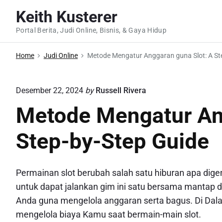
S
Keith Kusterer
k
Portal Berita, Judi Online, Bisnis, & Gaya Hidup
i
p
Home
Judi Online
Metode Mengatur Anggaran guna Slot: A St
t
o
c
Desember 22, 2024
by
Russell Rivera
o
Metode Mengatur An
n
t
Step-by-Step Guide
e
n
Permainan slot berubah salah satu hiburan apa dig
t
untuk dapat jalankan gim ini satu bersama mantap 
Anda guna mengelola anggaran serta bagus. Di Dala
mengelola biaya Kamu saat bermain-main slot.