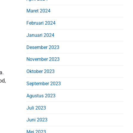
Maret 2024
Februari 2024
Januari 2024
Desember 2023
November 2023
Oktober 2023
a.
od,
September 2023
Agustus 2023
Juli 2023
Juni 2023
Mei 2023