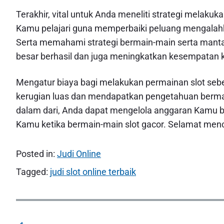
Terakhir, vital untuk Anda meneliti strategi melaku
Kamu pelajari guna memperbaiki peluang mengalahka
Serta memahami strategi bermain-main serta mant
besar berhasil dan juga meningkatkan kesempatan
Mengatur biaya bagi melakukan permainan slot sebe
kerugian luas dan mendapatkan pengetahuan berm
dalam dari, Anda dapat mengelola anggaran Kamu 
Kamu ketika bermain-main slot gacor. Selamat men
Posted in:
Judi Online
Tagged:
judi slot online terbaik
N