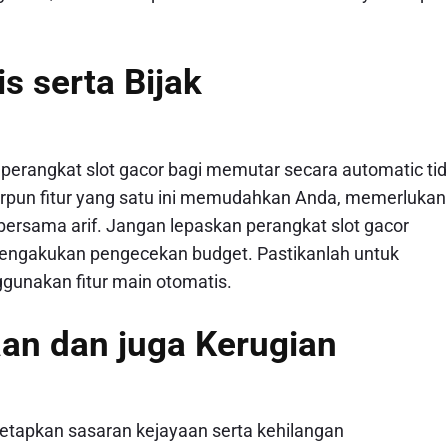
is serta Bijak
 perangkat slot gacor bagi memutar secara automatic ti
arpun fitur yang satu ini memudahkan Anda, memerlukan
bersama arif. Jangan lepaskan perangkat slot gacor
 mengakukan pengecekan budget. Pastikanlah untuk
unakan fitur main otomatis.
aan dan juga Kerugian
etapkan sasaran kejayaan serta kehilangan