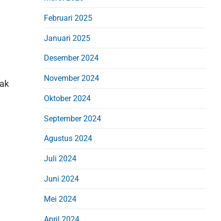
Februari 2025
Januari 2025
Desember 2024
November 2024
dak
Oktober 2024
September 2024
Agustus 2024
Juli 2024
Juni 2024
Mei 2024
April 2024