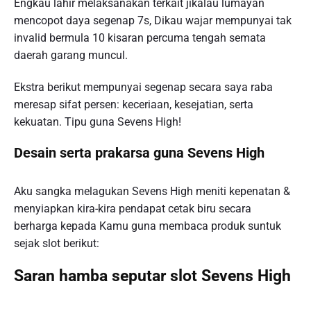
Engkau lahir melaksanakan terkait jikalau lumayan
mencopot daya segenap 7s, Dikau wajar mempunyai tak
invalid bermula 10 kisaran percuma tengah semata
daerah garang muncul.
Ekstra berikut mempunyai segenap secara saya raba
meresap sifat persen: keceriaan, kesejatian, serta
kekuatan. Tipu guna Sevens High!
Desain serta prakarsa guna Sevens High
Aku sangka melagukan Sevens High meniti kepenatan &
menyiapkan kira-kira pendapat cetak biru secara
berharga kepada Kamu guna membaca produk suntuk
sejak slot berikut:
Saran hamba seputar slot Sevens High