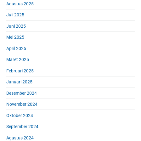
Agustus 2025
Juli 2025
Juni 2025
Mei 2025
April 2025
Maret 2025
Februari 2025
Januari 2025
Desember 2024
November 2024
Oktober 2024
September 2024
Agustus 2024