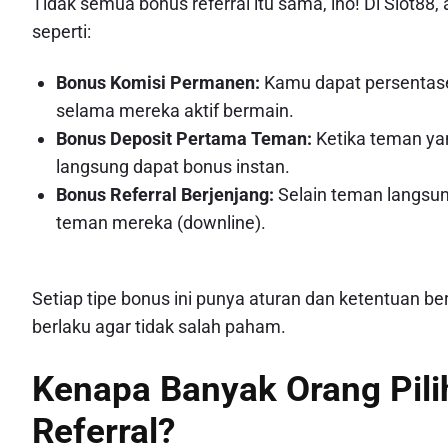
Tidak semua bonus referral itu sama, lho! Di Slot88,
seperti:
Bonus Komisi Permanen:
Kamu dapat persentase 
selama mereka aktif bermain.
Bonus Deposit Pertama Teman:
Ketika teman ya
langsung dapat bonus instan.
Bonus Referral Berjenjang:
Selain teman langsun
teman mereka (downline).
Setiap tipe bonus ini punya aturan dan ketentuan be
berlaku agar tidak salah paham.
Kenapa Banyak Orang Pili
Referral?