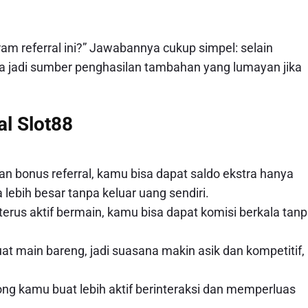
am referral ini?” Jawabannya cukup simpel: selain
a jadi sumber penghasilan tambahan yang lumayan jika
al Slot88
n bonus referral, kamu bisa dapat saldo ekstra hanya
ebih besar tanpa keluar uang sendiri.
erus aktif bermain, kamu bisa dapat komisi berkala tan
t main bareng, jadi suasana makin asik dan kompetitif,
ng kamu buat lebih aktif berinteraksi dan memperluas