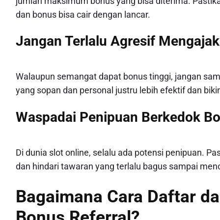
jumlah maksimum bonus yang bisa diterima. Pastika
dan bonus bisa cair dengan lancar.
Jangan Terlalu Agresif Mengaja
Walaupun semangat dapat bonus tinggi, jangan sam
yang sopan dan personal justru lebih efektif dan bik
Waspadai Penipuan Berkedok Bo
Di dunia slot online, selalu ada potensi penipuan. P
dan hindari tawaran yang terlalu bagus sampai mencu
Bagaimana Cara Daftar d
Bonus Referral?