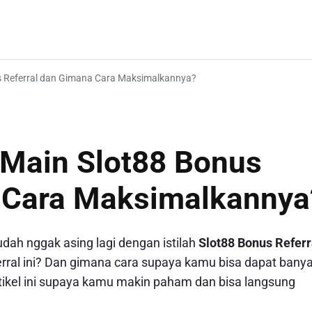
s Referral dan Gimana Cara Maksimalkannya?
 Main Slot88 Bonus
a Cara Maksimalkannya
dah nggak asing lagi dengan istilah
Slot88 Bonus Referr
erral ini? Dan gimana cara supaya kamu bisa dapat bany
rtikel ini supaya kamu makin paham dan bisa langsung