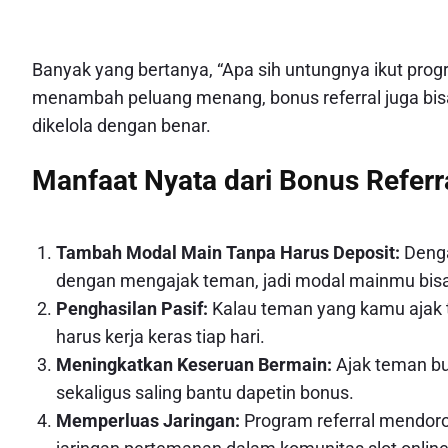
Banyak yang bertanya, “Apa sih untungnya ikut progr
menambah peluang menang, bonus referral juga bis
dikelola dengan benar.
Manfaat Nyata dari Bonus Referr
Tambah Modal Main Tanpa Harus Deposit:
Denga
dengan mengajak teman, jadi modal mainmu bisa l
Penghasilan Pasif:
Kalau teman yang kamu ajak t
harus kerja keras tiap hari.
Meningkatkan Keseruan Bermain:
Ajak teman bua
sekaligus saling bantu dapetin bonus.
Memperluas Jaringan:
Program referral mendoro