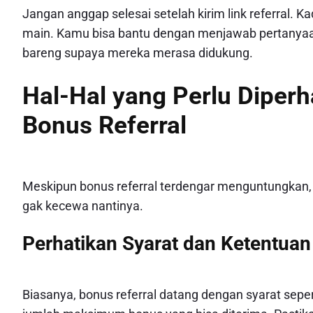
Jangan anggap selesai setelah kirim link referral. 
main. Kamu bisa bantu dengan menjawab pertanyaan 
bareng supaya mereka merasa didukung.
Hal-Hal yang Perlu Diperh
Bonus Referral
Meskipun bonus referral terdengar menguntungkan,
gak kecewa nantinya.
Perhatikan Syarat dan Ketentuan
Biasanya, bonus referral datang dengan syarat seper