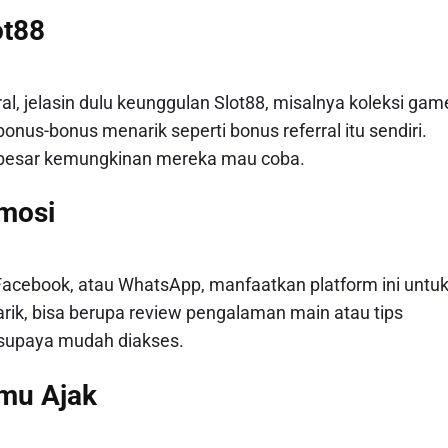
ot88
l, jelasin dulu keunggulan Slot88, misalnya koleksi gam
onus-bonus menarik seperti bonus referral itu sendiri.
 besar kemungkinan mereka mau coba.
mosi
, Facebook, atau WhatsApp, manfaatkan platform ini untu
rik, bisa berupa review pengalaman main atau tips
l supaya mudah diakses.
mu Ajak