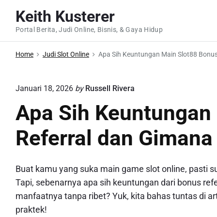
S
Keith Kusterer
k
Portal Berita, Judi Online, Bisnis, & Gaya Hidup
i
p
Home
Judi Slot Online
Apa Sih Keuntungan Main Slot88 Bonu
t
o
c
Januari 18, 2026
by
Russell Rivera
o
Apa Sih Keuntungan
n
t
Referral dan Giman
e
n
Buat kamu yang suka main game slot online, pasti su
t
Tapi, sebenarnya apa sih keuntungan dari bonus ref
manfaatnya tanpa ribet? Yuk, kita bahas tuntas di a
praktek!