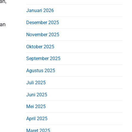
an,
Januari 2026
Desember 2025
kan
November 2025
Oktober 2025
September 2025
Agustus 2025
Juli 2025
Juni 2025
Mei 2025
April 2025
Maret 2025