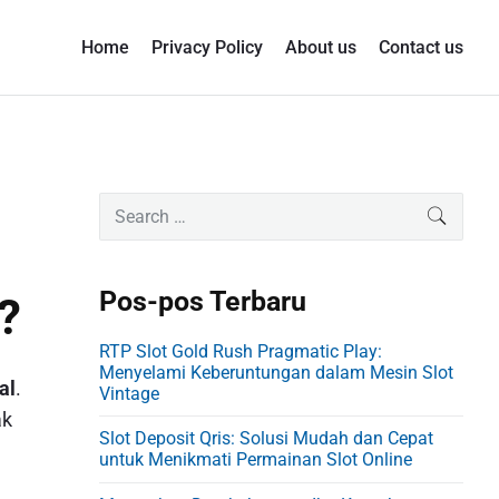
Home
Privacy Policy
About us
Contact us
P
S
SEARC
e
r
a
i
r
Pos-pos Terbaru
?
m
c
a
h
RTP Slot Gold Rush Pragmatic Play:
r
Menyelami Keberuntungan dalam Mesin Slot
f
al
.
Vintage
o
y
ak
r
S
Slot Deposit Qris: Solusi Mudah dan Cepat
:
untuk Menikmati Permainan Slot Online
i