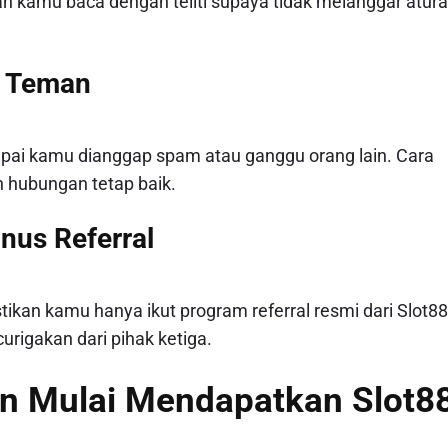
n kamu baca dengan teliti supaya tidak melanggar atur
k Teman
pai kamu dianggap spam atau ganggu orang lain. Cara
in hubungan tetap baik.
nus Referral
astikan kamu hanya ikut program referral resmi dari Slot88
rigakan dari pihak ketiga.
an Mulai Mendapatkan Slot8