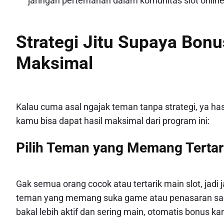
jaringan pertemanan dalam komunitas slot online
Strategi Jitu Supaya Bonu
Maksimal
Kalau cuma asal ngajak teman tanpa strategi, ya hasi
kamu bisa dapat hasil maksimal dari program ini:
Pilih Teman yang Memang Tertari
Gak semua orang cocok atau tertarik main slot, jadi 
teman yang memang suka game atau penasaran sama 
bakal lebih aktif dan sering main, otomatis bonus ka