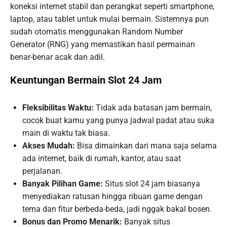
koneksi internet stabil dan perangkat seperti smartphone,
laptop, atau tablet untuk mulai bermain. Sistemnya pun
sudah otomatis menggunakan Random Number
Generator (RNG) yang memastikan hasil permainan
benar-benar acak dan adil.
Keuntungan Bermain Slot 24 Jam
Fleksibilitas Waktu:
Tidak ada batasan jam bermain,
cocok buat kamu yang punya jadwal padat atau suka
main di waktu tak biasa.
Akses Mudah:
Bisa dimainkan dari mana saja selama
ada internet, baik di rumah, kantor, atau saat
perjalanan.
Banyak Pilihan Game:
Situs slot 24 jam biasanya
menyediakan ratusan hingga ribuan game dengan
tema dan fitur berbeda-beda, jadi nggak bakal bosen.
Bonus dan Promo Menarik:
Banyak situs