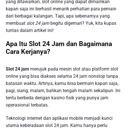
yang ditawarkan, slot online yang dapat dimainkan
kapan saja ini berhasil menarik perhatian para pemain
dari berbagai kalangan. Tapi, apa sebenarnya yang
membuat
slot 24 jam
begitu digemari? Yuk, kita kupas
tuntas dalam artikel ini!
Apa Itu Slot 24 Jam dan Bagaimana
Cara Kerjanya?
Slot 24 jam
merujuk pada mesin slot atau platform slot
online yang bisa diakses selama 24 jam nonstop tanpa
batasan waktu. Artinya, kamu bisa bermain kapan saja,
pagi, siang, malam, bahkan tengah malam sekalipun. Ini
tentu berbeda dengan kasino fisik yang punya jam
operasional terbatas.
Teknologi internet dan aplikasi mobile menjadi kunci
utama keberadaan slot 24 jam. Kamu hanya perlu