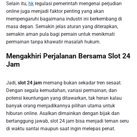
Selain itu,
hk
regulasi pemerintah mengenai perjudian
online juga menjadi faktor penting yang akan
mempengaruhi bagaimana industri ini berkembang di
masa depan. Semakin jelas aturan yang diterapkan,
semakin aman pula bagi pemain untuk menikmati
permainan tanpa khawatir masalah hukum.
Mengakhiri Perjalanan Bersama Slot 24
Jam
Jadi,
slot 24 jam
memang bukan sekadar tren sesaat.
Dengan segala kemudahan, variasi permainan, dan
potensi keuntungan yang ditawarkan, tak heran kalau
banyak orang menjadikannya pilihan utama untuk
hiburan online. Asalkan dimainkan dengan bijak dan
bertanggung jawab, slot 24 jam bisa menjadi teman seru
di waktu santai maupun saat ingin melepas penat.