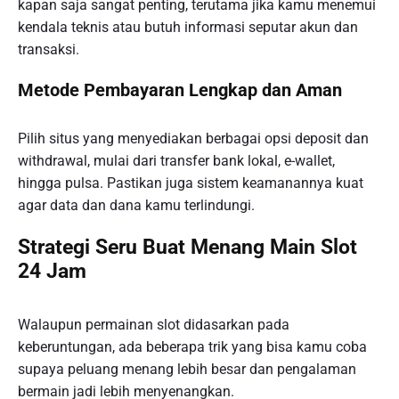
kapan saja sangat penting, terutama jika kamu menemui
kendala teknis atau butuh informasi seputar akun dan
transaksi.
Metode Pembayaran Lengkap dan Aman
Pilih situs yang menyediakan berbagai opsi deposit dan
withdrawal, mulai dari transfer bank lokal, e-wallet,
hingga pulsa. Pastikan juga sistem keamanannya kuat
agar data dan dana kamu terlindungi.
Strategi Seru Buat Menang Main Slot
24 Jam
Walaupun permainan slot didasarkan pada
keberuntungan, ada beberapa trik yang bisa kamu coba
supaya peluang menang lebih besar dan pengalaman
bermain jadi lebih menyenangkan.