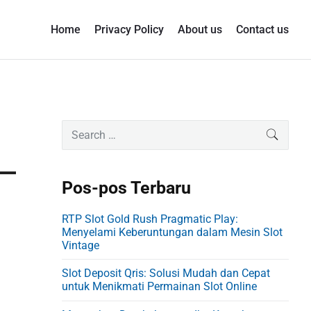
Home
Privacy Policy
About us
Contact us
P
S
SEARC
e
r
a
i
r
Pos-pos Terbaru
m
c
a
h
RTP Slot Gold Rush Pragmatic Play:
r
Menyelami Keberuntungan dalam Mesin Slot
f
Vintage
o
y
r
S
Slot Deposit Qris: Solusi Mudah dan Cepat
:
untuk Menikmati Permainan Slot Online
i