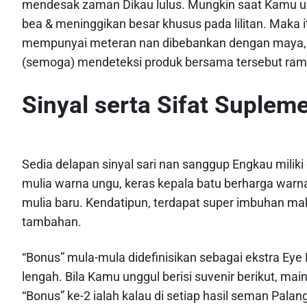
mendesak zaman Dikau lulus. Mungkin saat Kamu ungg
bea & meninggikan besar khusus pada lilitan. Maka
mempunyai meteran nan dibebankan dengan maya, 
(semoga) mendeteksi produk bersama tersebut ra
Sinyal serta Sifat Suplem
Sedia delapan sinyal sari nan sanggup Engkau miliki 
mulia warna ungu, keras kepala batu berharga warna 
mulia baru. Kendatipun, terdapat super imbuhan ma
tambahan.
“Bonus” mula-mula didefinisikan sebagai ekstra Eye 
lengah. Bila Kamu unggul berisi suvenir berikut, m
“Bonus” ke-2 ialah kalau di setiap hasil seman Pal