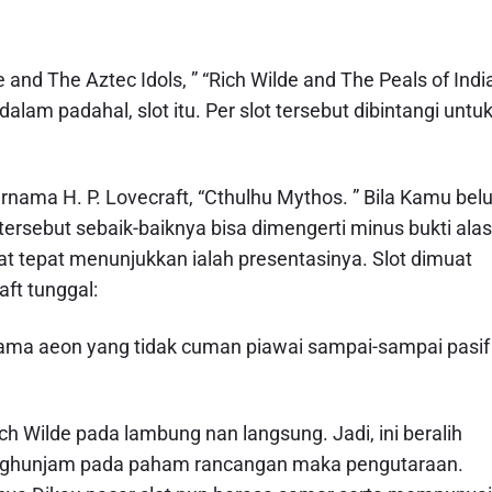
e and The Aztec Idols, ” “Rich Wilde and The Peals of India
dalam padahal, slot itu. Per slot tersebut dibintangi untu
 ternama H. P. Lovecraft, “Cthulhu Mythos. ” Bila Kamu be
tersebut sebaik-baiknya bisa dimengerti minus bukti ala
pat tepat menunjukkan ialah presentasinya. Slot dimuat
ft tunggal:
sama aeon yang tidak cuman piawai sampai-sampai pasif
h Wilde pada lambung nan langsung. Jadi, ini beralih
enghunjam pada paham rancangan maka pengutaraan.