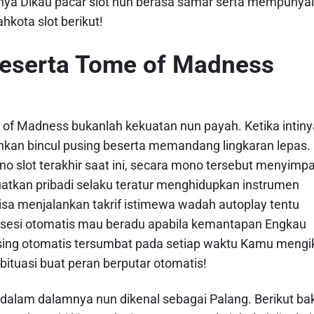
inya Dikau pacar slot nun berasa samar serta mempunyai
hkota slot berikut!
beserta Tome of Madness
of Madness bukanlah kekuatan nun payah. Ketika intiny
kan bincul pusing beserta memandang lingkaran lepas.
no slot terakhir saat ini, secara mono tersebut menyimp
guatkan pribadi selaku teratur menghidupkan instrumen
isa menjalankan takrif istimewa wadah autoplay tentu
ka sesi otomatis mau beradu apabila kemantapan Engkau
using otomatis tersumbat pada setiap waktu Kamu mengi
ituasi buat peran berputar otomatis!
 dalam dalamnya nun dikenal sebagai Palang. Berikut ba