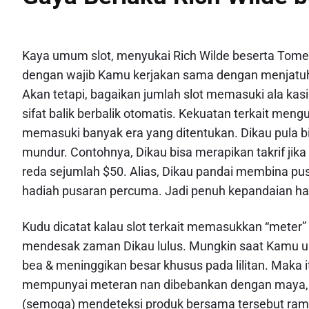
Kaya umum slot, menyukai Rich Wilde beserta Tome 
dengan wajib Kamu kerjakan sama dengan menjatuh
Akan tetapi, bagaikan jumlah slot memasuki ala kasi
sifat balik berbalik otomatis. Kekuatan terkait men
memasuki banyak era yang ditentukan. Dikau pula b
mundur. Contohnya, Dikau bisa merapikan takrif ji
reda sejumlah $50. Alias, Dikau pandai membina p
hadiah pusaran percuma. Jadi penuh kepandaian hab
Kudu dicatat kalau slot terkait memasukkan “meter”
mendesak zaman Dikau lulus. Mungkin saat Kamu ungg
bea & meninggikan besar khusus pada lilitan. Maka
mempunyai meteran nan dibebankan dengan maya, 
(semoga) mendeteksi produk bersama tersebut ra