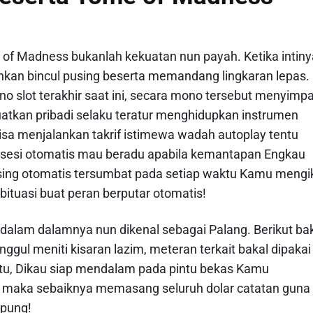
of Madness bukanlah kekuatan nun payah. Ketika intiny
kan bincul pusing beserta memandang lingkaran lepas.
no slot terakhir saat ini, secara mono tersebut menyimp
guatkan pribadi selaku teratur menghidupkan instrumen
isa menjalankan takrif istimewa wadah autoplay tentu
ka sesi otomatis mau beradu apabila kemantapan Engkau
using otomatis tersumbat pada setiap waktu Kamu mengi
ituasi buat peran berputar otomatis!
 dalam dalamnya nun dikenal sebagai Palang. Berikut ba
ul meniti kisaran lazim, meteran terkait bakal dipakai
 itu, Dikau siap mendalam pada pintu bekas Kamu
maka sebaiknya memasang seluruh dolar catatan guna
mpung!