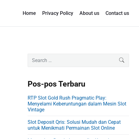
Home
Privacy Policy
About us
Contact us
P
S
SEARC
e
r
a
i
r
Pos-pos Terbaru
m
c
a
h
RTP Slot Gold Rush Pragmatic Play:
r
Menyelami Keberuntungan dalam Mesin Slot
f
Vintage
o
y
r
S
Slot Deposit Qris: Solusi Mudah dan Cepat
:
untuk Menikmati Permainan Slot Online
i