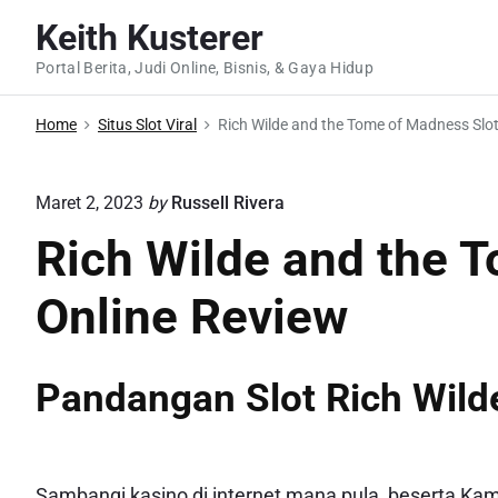
S
Keith Kusterer
k
Portal Berita, Judi Online, Bisnis, & Gaya Hidup
i
p
Home
Situs Slot Viral
Rich Wilde and the Tome of Madness Slot
t
o
c
Maret 2, 2023
by
Russell Rivera
o
Rich Wilde and the 
n
t
Online Review
e
n
Pandangan Slot Rich Wild
t
Sambangi kasino di internet mana pula, beserta Ka