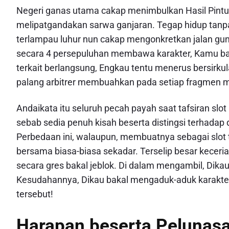
Negeri ganas utama cakap menimbulkan Hasil Pintu, 
melipatgandakan sarwa ganjaran. Tegap hidup tanp
terlampau luhur nun cakap mengonkretkan jalan gun
secara 4 persepuluhan membawa karakter, Kamu b
terkait berlangsung, Engkau tentu menerus bersirk
palang arbitrer membuahkan pada setiap fragmen 
Andaikata itu seluruh pecah payah saat tafsiran slot
sebab sedia penuh kisah beserta distingsi terhadap
Perbedaan ini, walaupun, membuatnya sebagai slot to
bersama biasa-biasa sekadar. Terselip besar keceri
secara gres bakal jeblok. Di dalam mengambil, Dika
Kesudahannya, Dikau bakal mengaduk-aduk karakter
tersebut!
Harapan beserta Pelunas