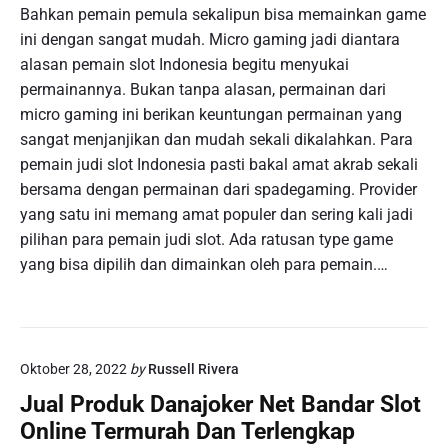
Bahkan pemain pemula sekalipun bisa memainkan game
ini dengan sangat mudah. Micro gaming jadi diantara
alasan pemain slot Indonesia begitu menyukai
permainannya. Bukan tanpa alasan, permainan dari
micro gaming ini berikan keuntungan permainan yang
sangat menjanjikan dan mudah sekali dikalahkan. Para
pemain judi slot Indonesia pasti bakal amat akrab sekali
bersama dengan permainan dari spadegaming. Provider
yang satu ini memang amat populer dan sering kali jadi
pilihan para pemain judi slot. Ada ratusan type game
yang bisa dipilih dan dimainkan oleh para pemain.…
Oktober 28, 2022
by
Russell Rivera
Jual Produk Danajoker Net Bandar Slot
Online Termurah Dan Terlengkap