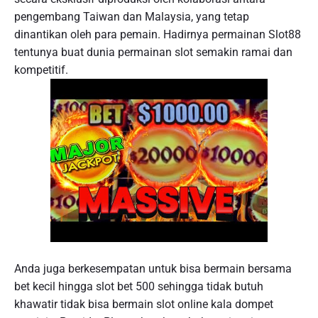
pengembang Taiwan dan Malaysia, yang tetap
dinantikan oleh para pemain. Hadirnya permainan Slot88
tentunya buat dunia permainan slot semakin ramai dan
kompetitif.
Anda juga berkesempatan untuk bisa bermain bersama
bet kecil hingga slot bet 500 sehingga tidak butuh
khawatir tidak bisa bermain slot online kala dompet