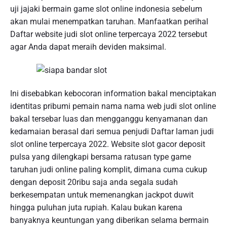
uji jajaki bermain game slot online indonesia sebelum
akan mulai menempatkan taruhan. Manfaatkan perihal
Daftar website judi slot online terpercaya 2022 tersebut
agar Anda dapat meraih deviden maksimal.
Ini disebabkan kebocoran information bakal menciptakan
identitas pribumi pemain nama nama web judi slot online
bakal tersebar luas dan mengganggu kenyamanan dan
kedamaian berasal dari semua penjudi Daftar laman judi
slot online terpercaya 2022. Website slot gacor deposit
pulsa yang dilengkapi bersama ratusan type game
taruhan judi online paling komplit, dimana cuma cukup
dengan deposit 20ribu saja anda segala sudah
berkesempatan untuk memenangkan jackpot duwit
hingga puluhan juta rupiah. Kalau bukan karena
banyaknya keuntungan yang diberikan selama bermain