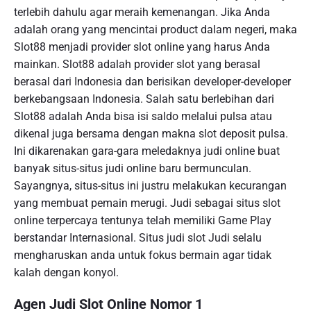
terlebih dahulu agar meraih kemenangan. Jika Anda
adalah orang yang mencintai product dalam negeri, maka
Slot88 menjadi provider slot online yang harus Anda
mainkan. Slot88 adalah provider slot yang berasal
berasal dari Indonesia dan berisikan developer-developer
berkebangsaan Indonesia. Salah satu berlebihan dari
Slot88 adalah Anda bisa isi saldo melalui pulsa atau
dikenal juga bersama dengan makna slot deposit pulsa.
Ini dikarenakan gara-gara meledaknya judi online buat
banyak situs-situs judi online baru bermunculan.
Sayangnya, situs-situs ini justru melakukan kecurangan
yang membuat pemain merugi. Judi sebagai situs slot
online terpercaya tentunya telah memiliki Game Play
berstandar Internasional. Situs judi slot Judi selalu
mengharuskan anda untuk fokus bermain agar tidak
kalah dengan konyol.
Agen Judi Slot Online Nomor 1