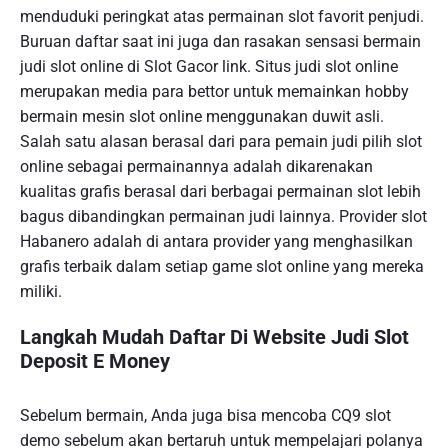
menduduki peringkat atas permainan slot favorit penjudi.
Buruan daftar saat ini juga dan rasakan sensasi bermain
judi slot online di Slot Gacor link. Situs judi slot online
merupakan media para bettor untuk memainkan hobby
bermain mesin slot online menggunakan duwit asli.
Salah satu alasan berasal dari para pemain judi pilih slot
online sebagai permainannya adalah dikarenakan
kualitas grafis berasal dari berbagai permainan slot lebih
bagus dibandingkan permainan judi lainnya. Provider slot
Habanero adalah di antara provider yang menghasilkan
grafis terbaik dalam setiap game slot online yang mereka
miliki.
Langkah Mudah Daftar Di Website Judi Slot
Deposit E Money
Sebelum bermain, Anda juga bisa mencoba CQ9 slot
demo sebelum akan bertaruh untuk mempelajari polanya