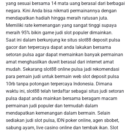
yang sesuai bersama 14 mata uang berasal dari berbagai
negara. Kini Anda bisa nikmati permainannya dengan
mendapatkan hadiah hingga meraih ratusan juta.
Memiliki rate kemenangan yang sangat tinggi supaya
meraih 95% bikin game judi slot populer dimainkan.
Saat ini dalam berkunjung ke situs slot88 deposit pulsa
gacor dan terpercaya dapat anda lakukan bersama
setoran pulsa agar dapat memainkan banyak permainan
amat menghasilkan duwit berasal dari internet amat
mudah. Sekarang slot88 online pulsa jadi rekomendasi
para pemain judi untuk bermain web slot deposit pulsa
10rb tanpa potongan terpercaya Indonesia. Dimana
waktu ini, slot88 telah terdaftar sebagai situs judi setoran
pulsa dapat anda mainkan bersama beragam macam
permainan judi populer dan termudah dalam
mendapatkan kemenangan dalam bermain. Selain
sediakan judi slot pulsa, IDN poker online, agen sbobet,
sabung ayam, live casino online dan tembak ikan. Slot