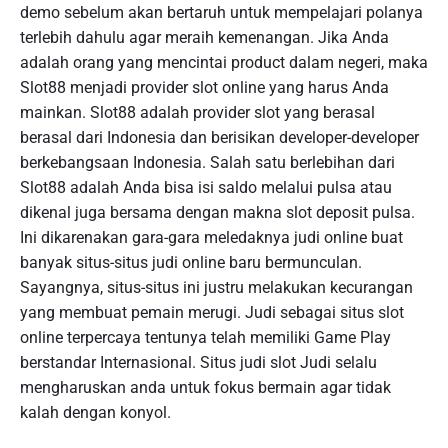
demo sebelum akan bertaruh untuk mempelajari polanya
terlebih dahulu agar meraih kemenangan. Jika Anda
adalah orang yang mencintai product dalam negeri, maka
Slot88 menjadi provider slot online yang harus Anda
mainkan. Slot88 adalah provider slot yang berasal
berasal dari Indonesia dan berisikan developer-developer
berkebangsaan Indonesia. Salah satu berlebihan dari
Slot88 adalah Anda bisa isi saldo melalui pulsa atau
dikenal juga bersama dengan makna slot deposit pulsa.
Ini dikarenakan gara-gara meledaknya judi online buat
banyak situs-situs judi online baru bermunculan.
Sayangnya, situs-situs ini justru melakukan kecurangan
yang membuat pemain merugi. Judi sebagai situs slot
online terpercaya tentunya telah memiliki Game Play
berstandar Internasional. Situs judi slot Judi selalu
mengharuskan anda untuk fokus bermain agar tidak
kalah dengan konyol.