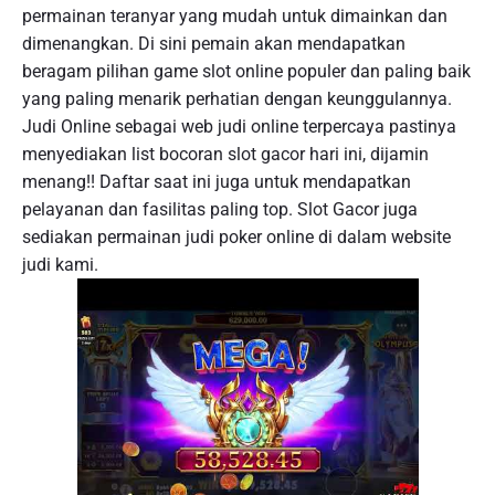
permainan teranyar yang mudah untuk dimainkan dan
dimenangkan. Di sini pemain akan mendapatkan
beragam pilihan game slot online populer dan paling baik
yang paling menarik perhatian dengan keunggulannya.
Judi Online sebagai web judi online terpercaya pastinya
menyediakan list bocoran slot gacor hari ini, dijamin
menang!! Daftar saat ini juga untuk mendapatkan
pelayanan dan fasilitas paling top. Slot Gacor juga
sediakan permainan judi poker online di dalam website
judi kami.