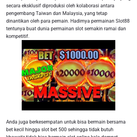
secara eksklusif diproduksi oleh kolaborasi antara
pengembang Taiwan dan Malaysia, yang tetap
dinantikan oleh para pemain. Hadirnya permainan Slot88
tentunya buat dunia permainan slot semakin ramai dan
kompetitif.
Anda juga berkesempatan untuk bisa bermain bersama
bet kecil hingga slot bet 500 sehingga tidak butuh