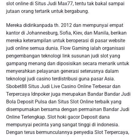
slot online di Situs Judi Max77, tentu tak bakal sampai
jutaan orang tertarik untuk bergabung.
Mereka didirikanpada th. 2012 dan mempunyai empat
kantor di Johannesburg, Sofia, Kiev, dan Manila, berikan
mereka keterampilan untuk beroperasi di pasar website
judi online semua dunia. Flow Gaming ialah organisasi
pengembangan teknologi link susunan judi slot yang
gampang menang dan diposisikan secara menarik untuk
menyerahkan pelayanan generasi seterusnya dalam
teknologi judi casino terdistribusi guna pasar Asia.
Sbobet88 Situs Judi Live Casino Online Terbesar dan
Terpercaya Idnpoker juga merupakan Bandar Bandar Judi
Bola Deposit Pulsa dan Situs Slot Online terbaik yang
disempurnakan bersama dengan permainan Bandar Judi
Online Terlengkap. Slot hoki gacor Deposit dana
mempunyai pecinta yang sangat tinggi di indonesia.
Dengan terus bermunculannya penyedia Slot Terpercaya,