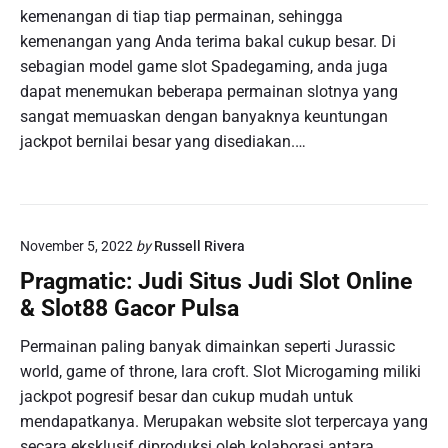
kemenangan di tiap tiap permainan, sehingga
kemenangan yang Anda terima bakal cukup besar. Di
sebagian model game slot Spadegaming, anda juga
dapat menemukan beberapa permainan slotnya yang
sangat memuaskan dengan banyaknya keuntungan
jackpot bernilai besar yang disediakan.…
November 5, 2022
by
Russell Rivera
Pragmatic: Judi Situs Judi Slot Online
& Slot88 Gacor Pulsa
Permainan paling banyak dimainkan seperti Jurassic
world, game of throne, lara croft. Slot Microgaming miliki
jackpot pogresif besar dan cukup mudah untuk
mendapatkanya. Merupakan website slot terpercaya yang
secara eksklusif diproduksi oleh kolaborasi antara