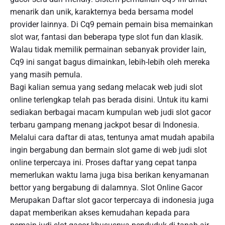
menarik dan unik, karakternya beda bersama model
provider lainnya. Di Cq9 pemain pemain bisa memainkan
slot war, fantasi dan beberapa type slot fun dan klasik.
Walau tidak memilik permainan sebanyak provider lain,
Cq9 ini sangat bagus dimainkan, lebih-lebih oleh mereka
yang masih pemula.
Bagi kalian semua yang sedang melacak web judi slot
online terlengkap telah pas berada disini. Untuk itu kami
sediakan berbagai macam kumpulan web judi slot gacor
terbaru gampang menang jackpot besar di Indonesia.
Melalui cara daftar di atas, tentunya amat mudah apabila
ingin bergabung dan bermain slot game di web judi slot
online terpercaya ini. Proses daftar yang cepat tanpa
memerlukan waktu lama juga bisa berikan kenyamanan
bettor yang bergabung di dalamnya. Slot Online Gacor
Merupakan Daftar slot gacor terpercaya di indonesia juga
dapat memberikan akses kemudahan kepada para