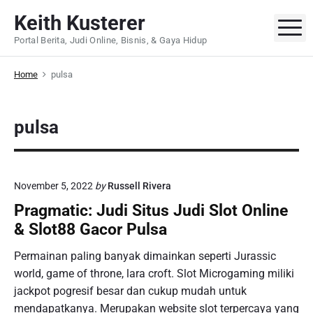
S
Keith Kusterer
k
M
Portal Berita, Judi Online, Bisnis, & Gaya Hidup
i
p
Home
pulsa
t
o
c
pulsa
o
n
t
e
November 5, 2022
by
Russell Rivera
n
Pragmatic: Judi Situs Judi Slot Online
t
& Slot88 Gacor Pulsa
Permainan paling banyak dimainkan seperti Jurassic
world, game of throne, lara croft. Slot Microgaming miliki
jackpot pogresif besar dan cukup mudah untuk
mendapatkanya. Merupakan website slot terpercaya yang