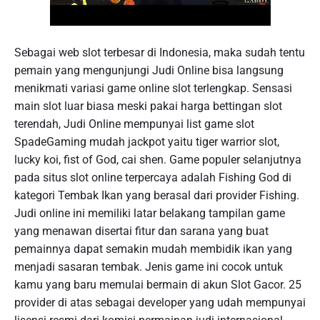
Sebagai web slot terbesar di Indonesia, maka sudah tentu
pemain yang mengunjungi Judi Online bisa langsung
menikmati variasi game online slot terlengkap. Sensasi
main slot luar biasa meski pakai harga bettingan slot
terendah, Judi Online mempunyai list game slot
SpadeGaming mudah jackpot yaitu tiger warrior slot,
lucky koi, fist of God, cai shen. Game populer selanjutnya
pada situs slot online terpercaya adalah Fishing God di
kategori Tembak Ikan yang berasal dari provider Fishing.
Judi online ini memiliki latar belakang tampilan game
yang menawan disertai fitur dan sarana yang buat
pemainnya dapat semakin mudah membidik ikan yang
menjadi sasaran tembak. Jenis game ini cocok untuk
kamu yang baru memulai bermain di akun Slot Gacor. 25
provider di atas sebagai developer yang udah mempunyai