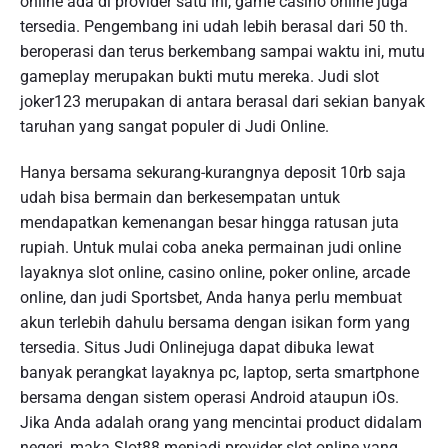
online ada di provider satu ini, game casino online juga
tersedia. Pengembang ini udah lebih berasal dari 50 th.
beroperasi dan terus berkembang sampai waktu ini, mutu
gameplay merupakan bukti mutu mereka. Judi slot
joker123 merupakan di antara berasal dari sekian banyak
taruhan yang sangat populer di Judi Online.
Hanya bersama sekurang-kurangnya deposit 10rb saja
udah bisa bermain dan berkesempatan untuk
mendapatkan kemenangan besar hingga ratusan juta
rupiah. Untuk mulai coba aneka permainan judi online
layaknya slot online, casino online, poker online, arcade
online, dan judi Sportsbet, Anda hanya perlu membuat
akun terlebih dahulu bersama dengan isikan form yang
tersedia. Situs Judi Onlinejuga dapat dibuka lewat
banyak perangkat layaknya pc, laptop, serta smartphone
bersama dengan sistem operasi Android ataupun iOs.
Jika Anda adalah orang yang mencintai product didalam
negeri, maka Slot88 menjadi provider slot online yang