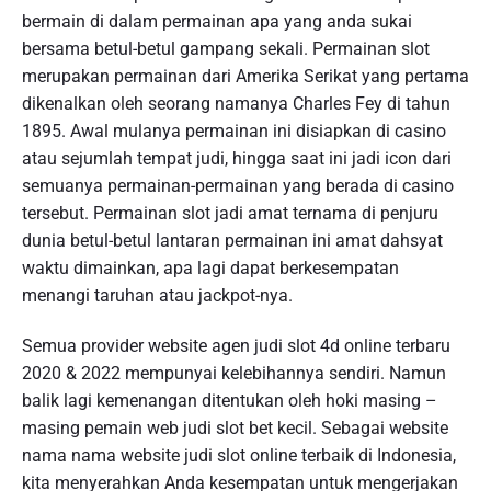
bermain di dalam permainan apa yang anda sukai
bersama betul-betul gampang sekali. Permainan slot
merupakan permainan dari Amerika Serikat yang pertama
dikenalkan oleh seorang namanya Charles Fey di tahun
1895. Awal mulanya permainan ini disiapkan di casino
atau sejumlah tempat judi, hingga saat ini jadi icon dari
semuanya permainan-permainan yang berada di casino
tersebut. Permainan slot jadi amat ternama di penjuru
dunia betul-betul lantaran permainan ini amat dahsyat
waktu dimainkan, apa lagi dapat berkesempatan
menangi taruhan atau jackpot-nya.
Semua provider website agen judi slot 4d online terbaru
2020 & 2022 mempunyai kelebihannya sendiri. Namun
balik lagi kemenangan ditentukan oleh hoki masing –
masing pemain web judi slot bet kecil. Sebagai website
nama nama website judi slot online terbaik di Indonesia,
kita menyerahkan Anda kesempatan untuk mengerjakan