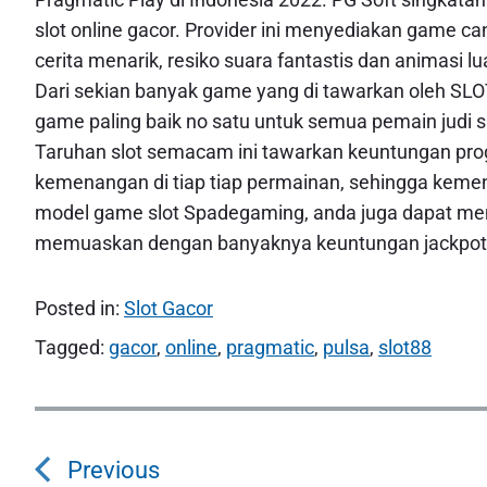
slot online gacor. Provider ini menyediakan game c
cerita menarik, resiko suara fantastis dan animasi 
Dari sekian banyak game yang di tawarkan oleh SL
game paling baik no satu untuk semua pemain judi sl
Taruhan slot semacam ini tawarkan keuntungan pro
kemenangan di tiap tiap permainan, sehingga kemen
model game slot Spadegaming, anda juga dapat me
memuaskan dengan banyaknya keuntungan jackpot be
Posted in:
Slot Gacor
Tagged:
gacor
,
online
,
pragmatic
,
pulsa
,
slot88
N
a
Previous