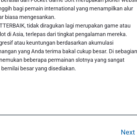
anggih bagi pemain international yang menampilkan alur
luar biasa mengesankan.
OTTERBAIK, tidak diragukan lagi merupakan game atau
ot di Asia, terlepas dari tingkat pengalaman mereka.
gresif atau keuntungan berdasarkan akumulasi
angan yang Anda terima bakal cukup besar. Di sebagia
nemukan beberapa permainan slotnya yang sangat
rnilai besar yang disediakan.
Next