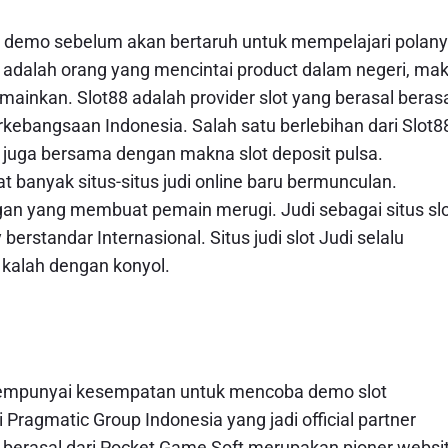
 demo sebelum akan bertaruh untuk mempelajari polan
 adalah orang yang mencintai product dalam negeri, ma
 mainkan. Slot88 adalah provider slot yang berasal beras
rkebangsaan Indonesia. Salah satu berlebihan dari Slot8
al juga bersama dengan makna slot deposit pulsa.
t banyak situs-situs judi online baru bermunculan.
ngan yang membuat pemain merugi. Judi sebagai situs sl
erstandar Internasional. Situs judi slot Judi selalu
 kalah dengan konyol.
 mempunyai kesempatan untuk mencoba demo slot
Pragmatic Group Indonesia yang jadi official partner
n berasal dari Pocket Game Soft merupakan pioner websi