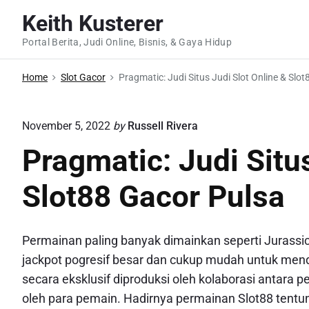
S
Keith Kusterer
k
Portal Berita, Judi Online, Bisnis, & Gaya Hidup
i
p
Home
Slot Gacor
Pragmatic: Judi Situs Judi Slot Online & Slo
t
o
c
November 5, 2022
by
Russell Rivera
o
Pragmatic: Judi Situ
n
t
Slot88 Gacor Pulsa
e
n
Permainan paling banyak dimainkan seperti Jurassic w
t
jackpot pogresif besar dan cukup mudah untuk men
secara eksklusif diproduksi oleh kolaborasi antara
oleh para pemain. Hadirnya permainan Slot88 tentu