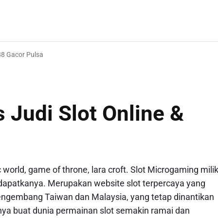
t88 Gacor Pulsa
s Judi Slot Online &
orld, game of throne, lara croft. Slot Microgaming milik
dapatkanya. Merupakan website slot terpercaya yang
 pengembang Taiwan dan Malaysia, yang tetap dinantikan
nya buat dunia permainan slot semakin ramai dan