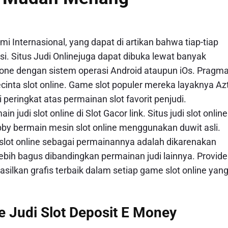
i Internasional, yang dapat di artikan bahwa tiap-tiap
nsi. Situs Judi Onlinejuga dapat dibuka lewat banyak
hone dengan sistem operasi Android ataupun iOs. Pragma
inta slot online. Game slot populer mereka layaknya Az
eringkat atas permainan slot favorit penjudi.
 judi slot online di Slot Gacor link. Situs judi slot online
y bermain mesin slot online menggunakan duwit asli.
ih slot online sebagai permainannya adalah dikarenakan
 lebih bagus dibandingkan permainan judi lainnya. Provide
silkan grafis terbaik dalam setiap game slot online yan
 Judi Slot Deposit E Money