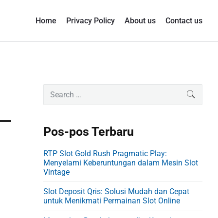
Home
Privacy Policy
About us
Contact us
P
S
SEARC
e
r
a
i
r
Pos-pos Terbaru
m
c
a
h
RTP Slot Gold Rush Pragmatic Play:
r
Menyelami Keberuntungan dalam Mesin Slot
f
Vintage
o
y
r
S
Slot Deposit Qris: Solusi Mudah dan Cepat
:
untuk Menikmati Permainan Slot Online
i