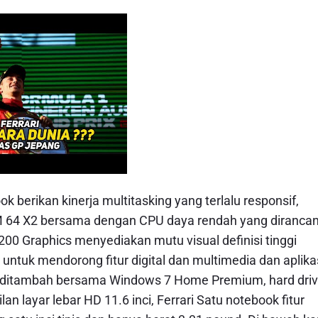
 berikan kinerja multitasking yang terlalu responsif,
M 64 X2 bersama dengan CPU daya rendah yang diranca
00 Graphics menyediakan mutu visual definisi tinggi
tuk mendorong fitur digital dan multimedia dan aplika
 ditambah bersama Windows 7 Home Premium, hard dri
an layar lebar HD 11.6 inci, Ferrari Satu notebook fitur