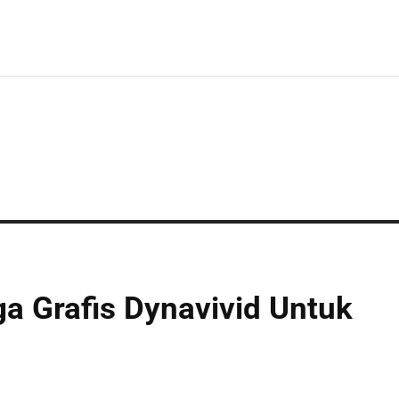
 Grafis Dynavivid Untuk