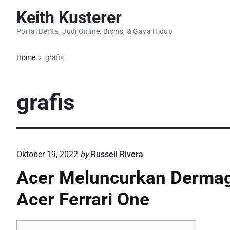
S
Keith Kusterer
k
Portal Berita, Judi Online, Bisnis, & Gaya Hidup
i
p
Home
grafis
t
o
c
grafis
o
n
t
e
Oktober 19, 2022
by
Russell Rivera
n
Acer Meluncurkan Dermaga
t
Acer Ferrari One