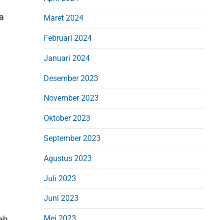
a
Maret 2024
Februari 2024
Januari 2024
Desember 2023
November 2023
Oktober 2023
September 2023
Agustus 2023
Juli 2023
Juni 2023
Mei 2023
ah