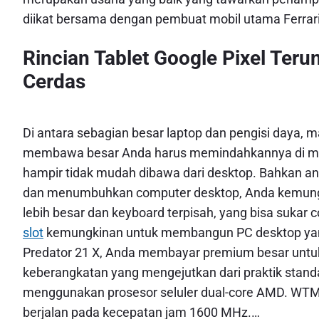
diikat bersama dengan pembuat mobil utama Ferrari
Rincian Tablet Google Pixel Ter
Cerdas
Di antara sebagian besar laptop dan pengisi daya, m
membawa besar Anda harus memindahkannya di mana 
hampir tidak mudah dibawa dari desktop. Bahkan an
dan menumbuhkan computer desktop, Anda kemungk
lebih besar dan keyboard terpisah, yang bisa sukar
slot
kemungkinan untuk membangun PC desktop yang 
Predator 21 X, Anda membayar premium besar untuk
keberangkatan yang mengejutkan dari praktik standa
menggunakan prosesor seluler dual-core AMD. WTMi
berjalan pada kecepatan jam 1600 MHz.…