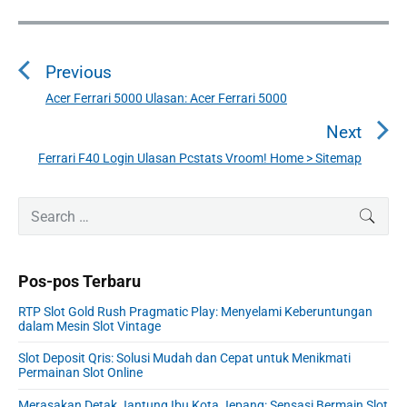
N
a
Previous
v
i
Acer Ferrari 5000 Ulasan: Acer Ferrari 5000
P
g
r
Next
a
e
Ferrari F40 Login Ulasan Pcstats Vroom! Home > Sitemap
N
v
s
e
i
i
P
x
S
SEAR
o
p
r
e
t
u
o
i
a
p
s
m
s
r
o
Pos-pos Terbaru
a
p
c
s
r
o
h
RTP Slot Gold Rush Pragmatic Play: Menyelami Keberuntungan
y
t
f
s
dalam Mesin Slot Vintage
S
:
o
t
i
Slot Deposit Qris: Solusi Mudah dan Cepat untuk Menikmati
r
:
Permainan Slot Online
d
:
e
Merasakan Detak Jantung Ibu Kota Jepang: Sensasi Bermain Slot