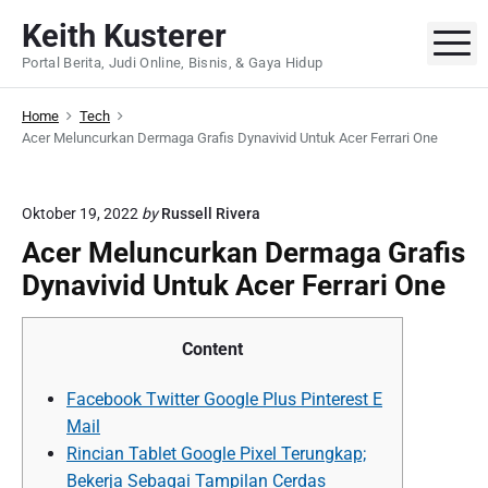
S
Keith Kusterer
k
M
Portal Berita, Judi Online, Bisnis, & Gaya Hidup
i
p
Home
Tech
t
Acer Meluncurkan Dermaga Grafis Dynavivid Untuk Acer Ferrari One
o
c
o
Oktober 19, 2022
by
Russell Rivera
n
Acer Meluncurkan Dermaga Grafis
t
Dynavivid Untuk Acer Ferrari One
e
n
t
Content
Facebook Twitter Google Plus Pinterest E
Mail
Rincian Tablet Google Pixel Terungkap;
Bekerja Sebagai Tampilan Cerdas