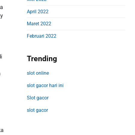
ta
April 2022
ky
Maret 2022
Februari 2022
i
Trending
slot online
n
slot gacor hari ini
Slot gacor
slot gacor
ka