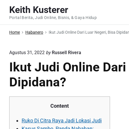
S
Keith Kusterer
k
Portal Berita, Judi Online, Bisnis, & Gaya Hidup
i
p
Home
Habanero
Ikut Judi Online Dari Luar Negeri, Bisa Dipida
t
o
c
Agustus 31, 2022
by
Russell Rivera
o
Ikut Judi Online Dari
n
t
Dipidana?
e
n
t
Content
Ruko Di Citra Raya Jadi Lokasi Judi
Kasus Sambo, Panda Nababan: