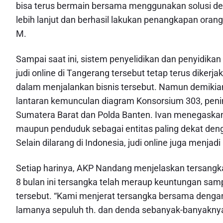
bisa terus bermain bersama menggunakan solusi de
lebih lanjut dan berhasil lakukan penangkapan orang y
M.
Sampai saat ini, sistem penyelidikan dan penyidikan
judi online di Tangerang tersebut tetap terus dike
dalam menjalankan bisnis tersebut. Namun demikian
lantaran kemunculan diagram Konsorsium 303, penin
Sumatera Barat dan Polda Banten. Ivan menegaskan
maupun penduduk sebagai entitas paling dekat denga
Selain dilarang di Indonesia, judi online juga menj
Setiap harinya, AKP Nandang menjelaskan tersangk
8 bulan ini tersangka telah meraup keuntungan sampa
tersebut. “Kami menjerat tersangka bersama deng
lamanya sepuluh th. dan denda sebanyak-banyaknya 