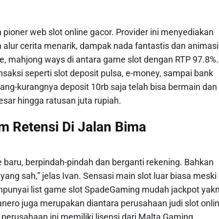
pioner web slot online gacor. Provider ini menyediakan
lur cerita menarik, dampak nada fantastis dan animasi
e, mahjong ways di antara game slot dengan RTP 97.8%.
aksi seperti slot deposit pulsa, e-money, sampai bank
ng-kurangnya deposit 10rb saja telah bisa bermain dan
r hingga ratusan juta rupiah.
 Retensi Di Jalan Bima
 baru, berpindah-pindah dan berganti rekening. Bahkan
ang sah,” jelas Ivan. Sensasi main slot luar biasa meski
mpunyai list game slot SpadeGaming mudah jackpot yakn
Habanero juga merupakan diantara perusahaan judi slot onli
 perusahaan ini memiliki lisensi dari Malta Gaming