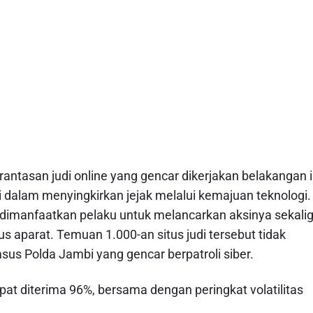
tasan judi online yang gencar dikerjakan belakangan 
di dalam menyingkirkan jejak melalui kemajuan teknologi.
 dimanfaatkan pelaku untuk melancarkan aksinya sekali
us aparat. Temuan 1.000-an situs judi tersebut tidak
msus Polda Jambi yang gencar berpatroli siber.
apat diterima 96%, bersama dengan peringkat volatilitas