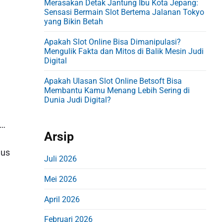
d
Merasakan Detak Jantung Ibu Kota Jepang:
Sensasi Bermain Slot Bertema Jalanan Tokyo
e
yang Bikin Betah
b
Apakah Slot Online Bisa Dimanipulasi?
a
Mengulik Fakta dan Mitos di Balik Mesin Judi
Digital
r
Apakah Ulasan Slot Online Betsoft Bisa
Membantu Kamu Menang Lebih Sering di
Dunia Judi Digital?
i…
Arsip
gus
Juli 2026
Mei 2026
April 2026
Februari 2026