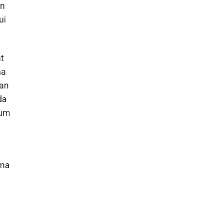
an
ui
t
na
tan
da
kum
ama