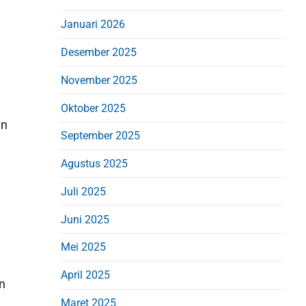
Januari 2026
Desember 2025
November 2025
Oktober 2025
an
September 2025
Agustus 2025
Juli 2025
Juni 2025
Mei 2025
April 2025
an
u
Maret 2025