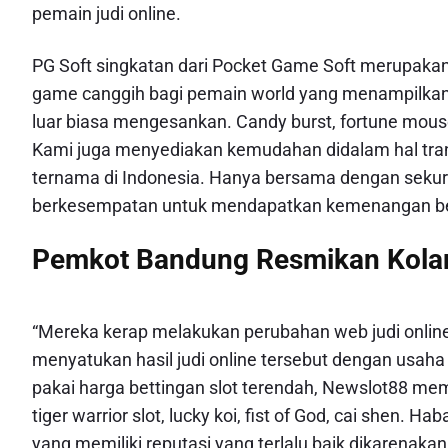
pemain judi online.
PG Soft singkatan dari Pocket Game Soft merupakan 
game canggih bagi pemain world yang menampilkan a
luar biasa mengesankan. Candy burst, fortune mous
Kami juga menyediakan kemudahan didalam hal trans
ternama di Indonesia. Hanya bersama dengan sekura
berkesempatan untuk mendapatkan kemenangan besa
Pemkot Bandung Resmikan Kolam
“Mereka kerap melakukan perubahan web judi online
menyatukan hasil judi online tersebut dengan usaha y
pakai harga bettingan slot terendah, Newslot88 me
tiger warrior slot, lucky koi, fist of God, cai shen. 
yang memiliki reputasi yang terlalu baik dikarenakan