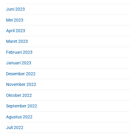
Juni 2023
Mei 2023
April 2023
Maret 2023
Februari 2023
Januari 2023
Desember 2022
November 2022
Oktober 2022
September 2022
Agustus 2022
Juli 2022