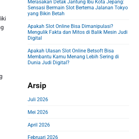
d
Merasakan Detak Jantung Ibu Kota Jepang:
Sensasi Bermain Slot Bertema Jalanan Tokyo
e
yang Bikin Betah
iki
b
Apakah Slot Online Bisa Dimanipulasi?
ng
a
Mengulik Fakta dan Mitos di Balik Mesin Judi
Digital
r
Apakah Ulasan Slot Online Betsoft Bisa
Membantu Kamu Menang Lebih Sering di
Dunia Judi Digital?
g
Arsip
Juli 2026
Mei 2026
April 2026
Februari 2026