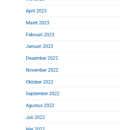
April 2023
Maret 2023
Februari 2023
Januari 2023
Desember 2022
November 2022
Oktober 2022
September 2022
Agustus 2022
Juli 2022
Mei 2022