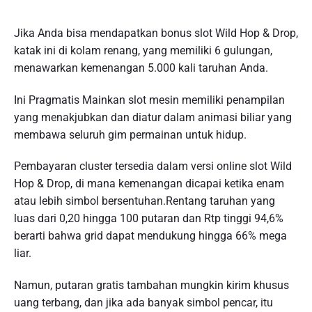
Jika Anda bisa mendapatkan bonus slot Wild Hop & Drop,
katak ini di kolam renang, yang memiliki 6 gulungan,
menawarkan kemenangan 5.000 kali taruhan Anda.
Ini Pragmatis Mainkan slot mesin memiliki penampilan
yang menakjubkan dan diatur dalam animasi biliar yang
membawa seluruh gim permainan untuk hidup.
Pembayaran cluster tersedia dalam versi online slot Wild
Hop & Drop, di mana kemenangan dicapai ketika enam
atau lebih simbol bersentuhan.Rentang taruhan yang
luas dari 0,20 hingga 100 putaran dan Rtp tinggi 94,6%
berarti bahwa grid dapat mendukung hingga 66% mega
liar.
Namun, putaran gratis tambahan mungkin kirim khusus
uang terbang, dan jika ada banyak simbol pencar, itu