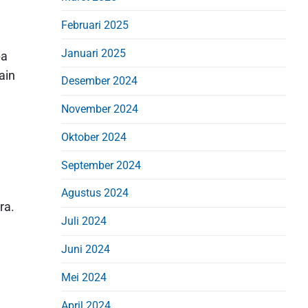
Februari 2025
Januari 2025
pa
ain
Desember 2024
November 2024
Oktober 2024
September 2024
Agustus 2024
ra.
Juli 2024
Juni 2024
Mei 2024
April 2024