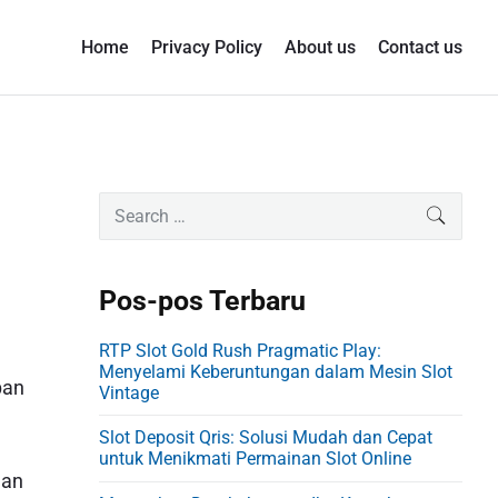
Home
Privacy Policy
About us
Contact us
P
S
SEARC
e
r
a
i
r
Pos-pos Terbaru
m
c
a
h
RTP Slot Gold Rush Pragmatic Play:
r
Menyelami Keberuntungan dalam Mesin Slot
f
pan
Vintage
o
y
r
S
Slot Deposit Qris: Solusi Mudah dan Cepat
:
untuk Menikmati Permainan Slot Online
i
han