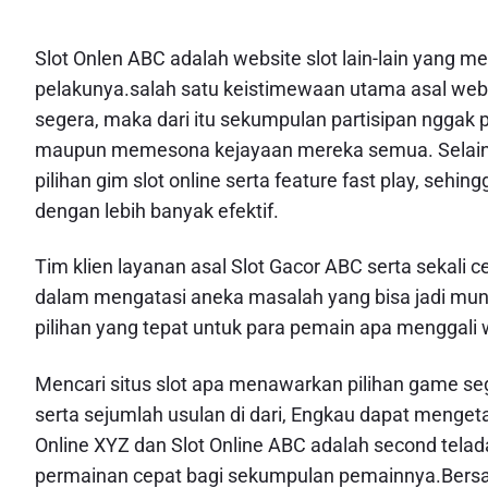
Slot Onlen ABC adalah website slot lain-lain yang 
pelakunya.salah satu keistimewaan utama asal websi
segera, maka dari itu sekumpulan partisipan nggak 
maupun memesona kejayaan mereka semua. Selain t
pilihan gim slot online serta feature fast play, seh
dengan lebih banyak efektif.
Tim klien layanan asal Slot Gacor ABC serta sekali
dalam mengatasi aneka masalah yang bisa jadi mun
pilihan yang tepat untuk para pemain apa menggali 
Mencari situs slot apa menawarkan pilihan game s
serta sejumlah usulan di dari, Engkau dapat menget
Online XYZ dan Slot Online ABC adalah second tela
permainan cepat bagi sekumpulan pemainnya.Bersam