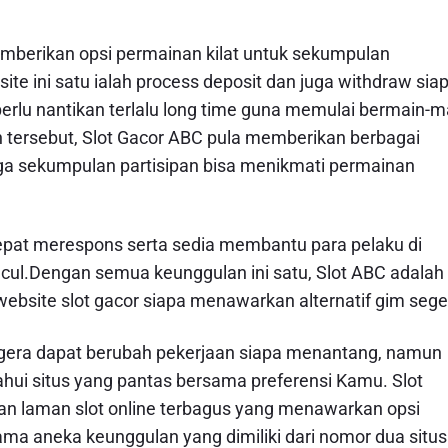
memberikan opsi permainan kilat untuk sekumpulan
te ini satu ialah process deposit dan juga withdraw sia
perlu nantikan terlalu long time guna memulai bermain-m
ersebut, Slot Gacor ABC pula memberikan berbagai
ingga sekumpulan partisipan bisa menikmati permainan
 cepat merespons serta sedia membantu para pelaku di
cul.Dengan semua keunggulan ini satu, Slot ABC adalah
website slot gacor siapa menawarkan alternatif gim sege
egera dapat berubah pekerjaan siapa menantang, namun
ahui situs yang pantas bersama preferensi Kamu. Slot
dan laman slot online terbagus yang menawarkan opsi
a aneka keunggulan yang dimiliki dari nomor dua situs