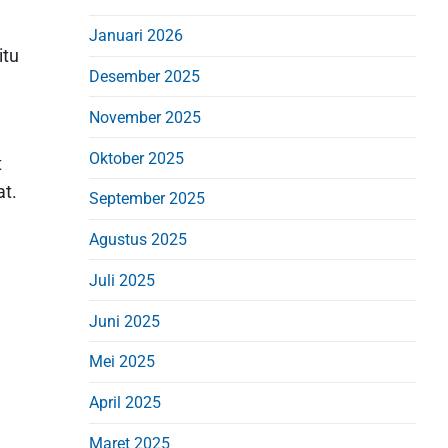
Januari 2026
itu
Desember 2025
November 2025
Oktober 2025
t
at.
September 2025
Agustus 2025
Juli 2025
Juni 2025
Mei 2025
April 2025
Maret 2025