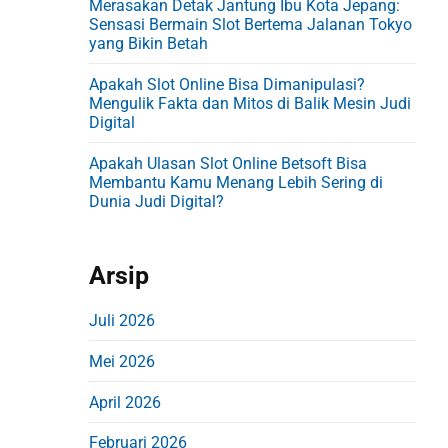
d
Merasakan Detak Jantung Ibu Kota Jepang:
Sensasi Bermain Slot Bertema Jalanan Tokyo
e
yang Bikin Betah
b
Apakah Slot Online Bisa Dimanipulasi?
a
Mengulik Fakta dan Mitos di Balik Mesin Judi
Digital
r
Apakah Ulasan Slot Online Betsoft Bisa
Membantu Kamu Menang Lebih Sering di
Dunia Judi Digital?
Arsip
Juli 2026
Mei 2026
April 2026
Februari 2026