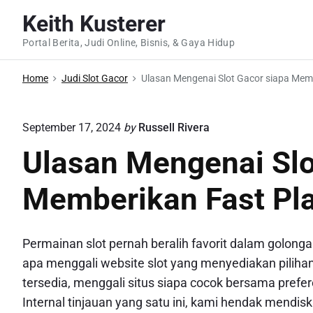
S
Keith Kusterer
k
Portal Berita, Judi Online, Bisnis, & Gaya Hidup
i
p
Home
Judi Slot Gacor
Ulasan Mengenai Slot Gacor siapa Memb
t
o
c
September 17, 2024
by
Russell Rivera
o
Ulasan Mengenai Slo
n
t
Memberikan Fast Pla
e
n
Permainan slot pernah beralih favorit dalam golonga
t
apa menggali website slot yang menyediakan pilihan 
tersedia, menggali situs siapa cocok bersama pref
Internal tinjauan yang satu ini, kami hendak mendis