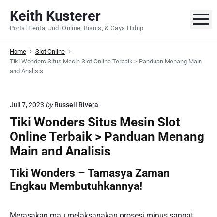
S
Keith Kusterer
k
M
Portal Berita, Judi Online, Bisnis, & Gaya Hidup
i
p
Home
Slot Online
t
Tiki Wonders Situs Mesin Slot Online Terbaik > Panduan Menang Main
o
and Analisis
c
o
n
Juli 7, 2023
by
Russell Rivera
t
Tiki Wonders Situs Mesin Slot
e
Online Terbaik > Panduan Menang
n
Main and Analisis
t
Tiki Wonders – Tamasya Zaman
Engkau Membutuhkannya!
Merasakan mau melaksanakan prosesi minus sangat