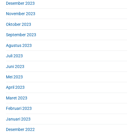
Desember 2023
November 2023
Oktober 2023
September 2023
Agustus 2023
Juli 2023
Juni 2023
Mei 2023
April 2023
Maret 2023
Februari 2023
Januari 2023
Desember 2022