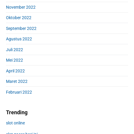
November 2022
Oktober 2022
September 2022
Agustus 2022
Juli 2022
Mei 2022
April 2022
Maret 2022
Februari 2022
Trending
slot online