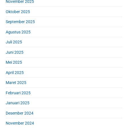
November 2025
Oktober 2025
September 2025
Agustus 2025
Juli 2025
Juni 2025
Mei 2025
April 2025
Maret 2025
Februari 2025
Januari 2025
Desember 2024
November 2024