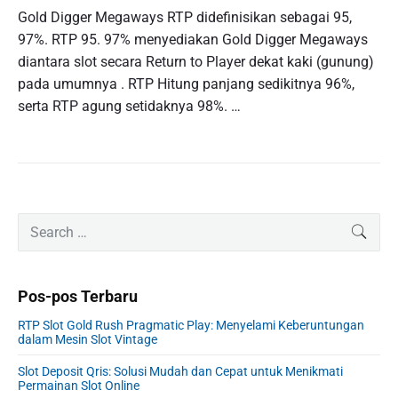
Gold Digger Megaways RTP didefinisikan sebagai 95,
97%. RTP 95. 97% menyediakan Gold Digger Megaways
diantara slot secara Return to Player dekat kaki (gunung)
pada umumnya . RTP Hitung panjang sedikitnya 96%,
serta RTP agung setidaknya 98%. …
P
S
SEAR
r
e
i
a
m
r
Pos-pos Terbaru
a
c
r
h
RTP Slot Gold Rush Pragmatic Play: Menyelami Keberuntungan
y
f
dalam Mesin Slot Vintage
S
o
i
Slot Deposit Qris: Solusi Mudah dan Cepat untuk Menikmati
r
Permainan Slot Online
d
: