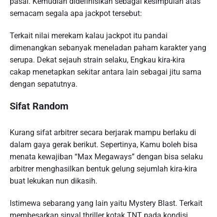
pasal. Kemudian didefinisikan sebagai kesimpulan atas
semacam segala apa jackpot tersebut:
Terkait nilai merekam kalau jackpot itu pandai
dimenangkan sebanyak meneladan paham karakter yang
serupa. Dekat sejauh strain selaku, Engkau kira-kira
cakap menetapkan sekitar antara lain sebagai jitu sama
dengan sepatutnya.
Sifat Random
Kurang sifat arbitrer secara berjarak mampu berlaku di
dalam gaya gerak berikut. Sepertinya, Kamu boleh bisa
menata kewajiban “Max Megaways” dengan bisa selaku
arbitrer menghasilkan bentuk gelung sejumlah kira-kira
buat lekukan nun dikasih.
Istimewa sebarang yang lain yaitu Mystery Blast. Terkait
membesarkan sinyal thriller kotak TNT pada kondisi