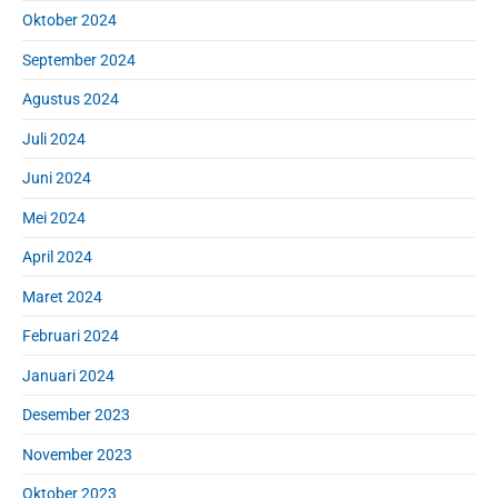
Oktober 2024
September 2024
Agustus 2024
Juli 2024
Juni 2024
Mei 2024
April 2024
Maret 2024
Februari 2024
Januari 2024
Desember 2023
November 2023
Oktober 2023