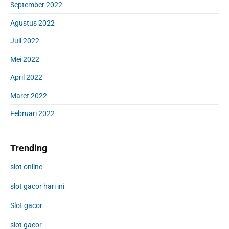
September 2022
Agustus 2022
Juli 2022
Mei 2022
April 2022
Maret 2022
Februari 2022
Trending
slot online
slot gacor hari ini
Slot gacor
slot gacor