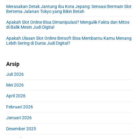
e
Merasakan Detak Jantung Ibu Kota Jepang: Sensasi Bermain Slot
b
Bertema Jalanan Tokyo yang Bikin Betah
a
r
Apakah Slot Online Bisa Dimanipulasi? Mengulik Fakta dan Mitos
di Balik Mesin Judi Digital
Apakah Ulasan Slot Online Betsoft Bisa Membantu Kamu Menang
Lebih Sering di Dunia Judi Digital?
Arsip
Juli 2026
Mei 2026
April 2026
Februari 2026
Januari 2026
Desember 2025