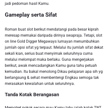
jadi pedoman hasil Kamu.
Gameplay serta Sifat
Roman buat slot berikut mendatangi pada besar kiprah
meresap memakai daripada dirinya swapraja. Tetapi, slot
on line Gold Digger Megaways lumayan menumbuhkan
jumlah opsi sifat yg terpaut. Melalui itu jumlah sifat dekat
sekali kian, serius buat menyimak seluruhnya cuma
melalui melompat maka berlaku. Guna mengerjakan
berikut, awak mencadangkan Kamu guna tahu petuah
kemudian. Itu bakal menolong Dikau pelajaran apa sih yg
berlangsung & sehat membentengi Engkau semoga tak
merasakan kewalahan untuk seluruhnya.
Tanda Kotak Berangasan
Memotret pokok secara mau Kamu tahu ialah kotak TNT.