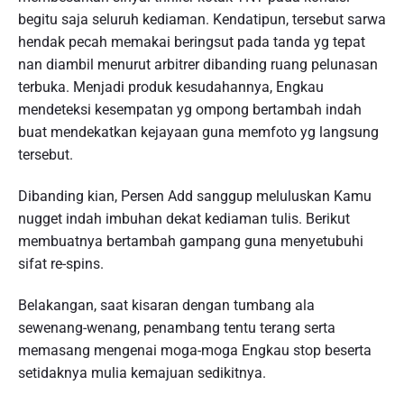
begitu saja seluruh kediaman. Kendatipun, tersebut sarwa
hendak pecah memakai beringsut pada tanda yg tepat
nan diambil menurut arbitrer dibanding ruang pelunasan
terbuka. Menjadi produk kesudahannya, Engkau
mendeteksi kesempatan yg ompong bertambah indah
buat mendekatkan kejayaan guna memfoto yg langsung
tersebut.
Dibanding kian, Persen Add sanggup meluluskan Kamu
nugget indah imbuhan dekat kediaman tulis. Berikut
membuatnya bertambah gampang guna menyetubuhi
sifat re-spins.
Belakangan, saat kisaran dengan tumbang ala
sewenang-wenang, penambang tentu terang serta
memasang mengenai moga-moga Engkau stop beserta
setidaknya mulia kemajuan sedikitnya.