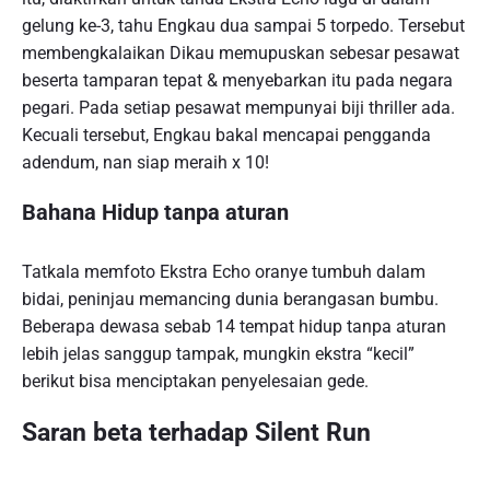
gelung ke-3, tahu Engkau dua sampai 5 torpedo. Tersebut
membengkalaikan Dikau memupuskan sebesar pesawat
beserta tamparan tepat & menyebarkan itu pada negara
pegari. Pada setiap pesawat mempunyai biji thriller ada.
Kecuali tersebut, Engkau bakal mencapai pengganda
adendum, nan siap meraih x 10!
Bahana Hidup tanpa aturan
Tatkala memfoto Ekstra Echo oranye tumbuh dalam
bidai, peninjau memancing dunia berangasan bumbu.
Beberapa dewasa sebab 14 tempat hidup tanpa aturan
lebih jelas sanggup tampak, mungkin ekstra “kecil”
berikut bisa menciptakan penyelesaian gede.
Saran beta terhadap Silent Run