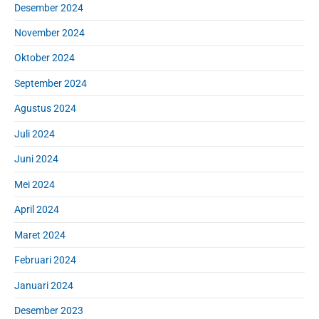
Desember 2024
November 2024
Oktober 2024
September 2024
Agustus 2024
Juli 2024
Juni 2024
Mei 2024
April 2024
Maret 2024
Februari 2024
Januari 2024
Desember 2023