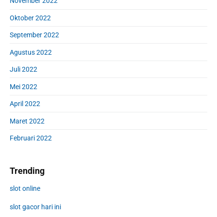
November 2022
Oktober 2022
September 2022
Agustus 2022
Juli 2022
Mei 2022
April 2022
Maret 2022
Februari 2022
Trending
slot online
slot gacor hari ini