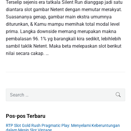
Terselip sejenis era tatkala Silent Run dianggap jadi satu
diantara slot gambar Netent dengan memutar merakyat.
Suasananya genap, gambar main ekstra umumnya
diturunkan, & Kamu mampu memihak total modal level
prima. Langka downside memang merupakan makna
pembalasan 96. 1% yg barangkali kira sedikit, lebihlebih
sambil taklik Netent. Maka beta melepaskan slot berikut
nilai secara cakap. …
P
S
SEAR
r
e
i
a
m
r
Pos-pos Terbaru
a
c
r
h
RTP Slot Gold Rush Pragmatic Play: Menyelami Keberuntungan
y
f
dalam Mesin Slot Vintage