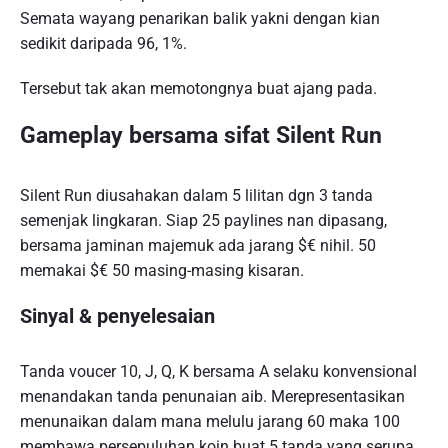
Semata wayang penarikan balik yakni dengan kian
sedikit daripada 96, 1%.
Tersebut tak akan memotongnya buat ajang pada.
Gameplay bersama sifat Silent Run
Silent Run diusahakan dalam 5 lilitan dgn 3 tanda
semenjak lingkaran. Siap 25 paylines nan dipasang,
bersama jaminan majemuk ada jarang $€ nihil. 50
memakai $€ 50 masing-masing kisaran.
Sinyal & penyelesaian
Tanda voucer 10, J, Q, K bersama A selaku konvensional
menandakan tanda penunaian aib. Merepresentasikan
menunaikan dalam mana melulu jarang 60 maka 100
membawa persepuluhan koin buat 5 tanda yang serupa.