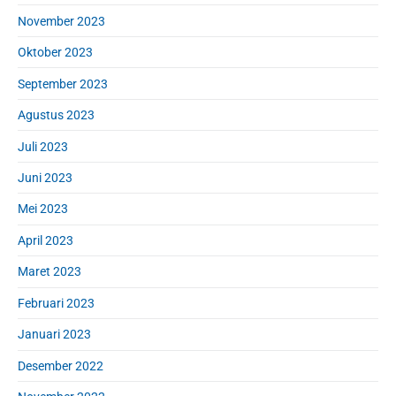
November 2023
Oktober 2023
September 2023
Agustus 2023
Juli 2023
Juni 2023
Mei 2023
April 2023
Maret 2023
Februari 2023
Januari 2023
Desember 2022