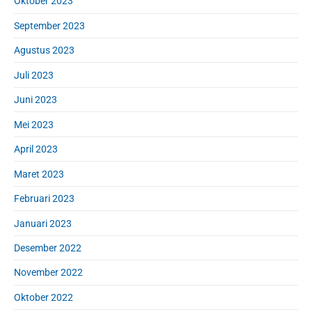
Oktober 2023
September 2023
Agustus 2023
Juli 2023
Juni 2023
Mei 2023
April 2023
Maret 2023
Februari 2023
Januari 2023
Desember 2022
November 2022
Oktober 2022