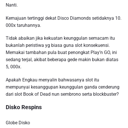
Nanti.
Kemajuan tertinggi dekat Disco Diamonds setidaknya 10.
000x taruhannya.
Tidak abaikan jika kekuatan keunggulan semacam itu
bukanlah peristiwa yg biasa guna slot konsekuensi.
Memakai tambahan pula buat penongkat Play’n GO, ini
sedang terjal, akibat beberapa gede makin bukan diatas
5, 000x.
Apakah Engkau menyalin bahwasanya slot itu
mempunyai kesanggupan keunggulan ganda cenderung
dari slot Book of Dead nun sembrono serta blockbuster?
Disko Respins
Globe Disko