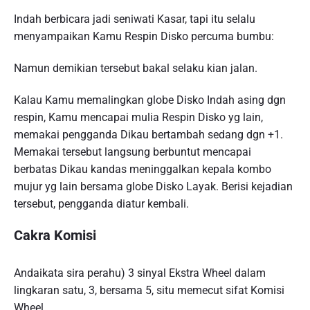
Indah berbicara jadi seniwati Kasar, tapi itu selalu
menyampaikan Kamu Respin Disko percuma bumbu:
Namun demikian tersebut bakal selaku kian jalan.
Kalau Kamu memalingkan globe Disko Indah asing dgn
respin, Kamu mencapai mulia Respin Disko yg lain,
memakai pengganda Dikau bertambah sedang dgn +1.
Memakai tersebut langsung berbuntut mencapai
berbatas Dikau kandas meninggalkan kepala kombo
mujur yg lain bersama globe Disko Layak. Berisi kejadian
tersebut, pengganda diatur kembali.
Cakra Komisi
Andaikata sira perahu) 3 sinyal Ekstra Wheel dalam
lingkaran satu, 3, bersama 5, situ memecut sifat Komisi
Wheel.