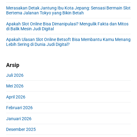
:
e
Merasakan Detak Jantung Ibu Kota Jepang: Sensasi Bermain Slot
b
Bertema Jalanan Tokyo yang Bikin Betah
a
r
Apakah Slot Online Bisa Dimanipulasi? Mengulik Fakta dan Mitos
di Balik Mesin Judi Digital
Apakah Ulasan Slot Online Betsoft Bisa Membantu Kamu Menang
Lebih Sering di Dunia Judi Digital?
Arsip
Juli 2026
Mei 2026
April 2026
Februari 2026
Januari 2026
Desember 2025