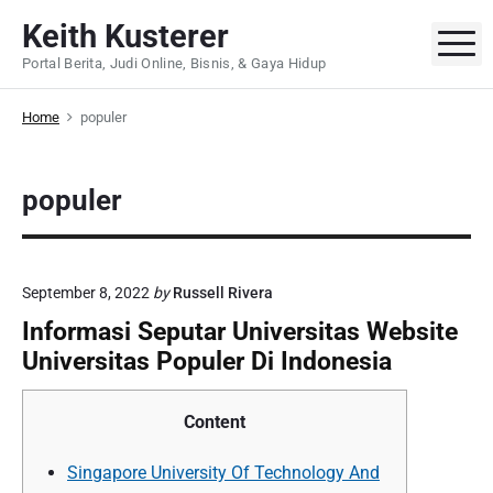
S
Keith Kusterer
k
M
Portal Berita, Judi Online, Bisnis, & Gaya Hidup
i
p
Home
populer
t
o
c
populer
o
n
t
e
September 8, 2022
by
Russell Rivera
n
Informasi Seputar Universitas Website
t
Universitas Populer Di Indonesia
Content
Singapore University Of Technology And