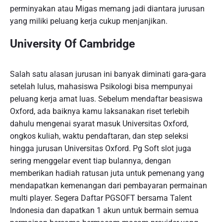
perminyakan atau Migas memang jadi diantara jurusan
yang miliki peluang kerja cukup menjanjikan.
University Of Cambridge
Salah satu alasan jurusan ini banyak diminati gara-gara
setelah lulus, mahasiswa Psikologi bisa mempunyai
peluang kerja amat luas. Sebelum mendaftar beasiswa
Oxford, ada baiknya kamu laksanakan riset terlebih
dahulu mengenai syarat masuk Universitas Oxford,
ongkos kuliah, waktu pendaftaran, dan step seleksi
hingga jurusan Universitas Oxford. Pg Soft slot juga
sering menggelar event tiap bulannya, dengan
memberikan hadiah ratusan juta untuk pemenang yang
mendapatkan kemenangan dari pembayaran permainan
multi player. Segera Daftar PGSOFT bersama Talent
Indonesia dan dapatkan 1 akun untuk bermain semua