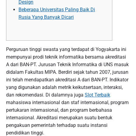
Design
Beberapa Universitas Paling Baik Di
Rusia Yang Banyak Dicari
Perguruan tinggi swasta yang terdapat di Yogyakarta ini
mempunyai prodi teknik informatika bersama akreditasi
A dari BAN-PT. Jurusan Teknik Informatika di UNS masuk
didalam Fakultas MIPA. Berdiri sejak tahun 2007, jurusan
ini telah mendapatkan akreditasi A dari BAN-PT. Indikator
yang digunakan adalah metrik keikutsertaan, interaksi,
dan rekomendasi. Di dalamnya juga
Slot Terbaik
mahasiswa internasional dan staf internasional, program
pertukaran internasional, dan program berbahasa
internasional. Akreditasi merupakan suatu bentuk
pengakuan pemerintah terhadap suatu instansi
pendidikan tinggi.