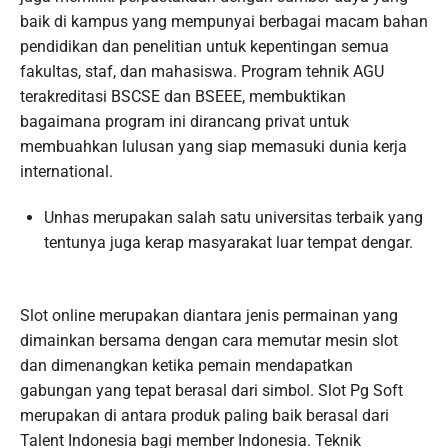
baik di kampus yang mempunyai berbagai macam bahan
pendidikan dan penelitian untuk kepentingan semua
fakultas, staf, dan mahasiswa. Program tehnik AGU
terakreditasi BSCSE dan BSEEE, membuktikan
bagaimana program ini dirancang privat untuk
membuahkan lulusan yang siap memasuki dunia kerja
international.
Unhas merupakan salah satu universitas terbaik yang
tentunya juga kerap masyarakat luar tempat dengar.
Slot online merupakan diantara jenis permainan yang
dimainkan bersama dengan cara memutar mesin slot
dan dimenangkan ketika pemain mendapatkan
gabungan yang tepat berasal dari simbol. Slot Pg Soft
merupakan di antara produk paling baik berasal dari
Talent Indonesia bagi member Indonesia. Teknik