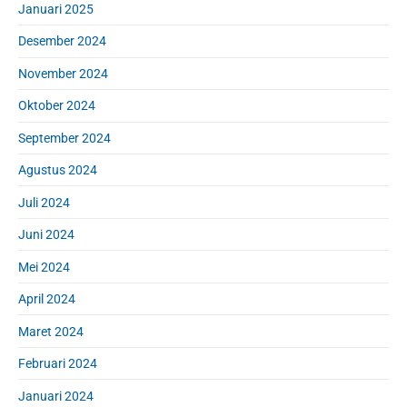
Januari 2025
Desember 2024
November 2024
Oktober 2024
September 2024
Agustus 2024
Juli 2024
Juni 2024
Mei 2024
April 2024
Maret 2024
Februari 2024
Januari 2024