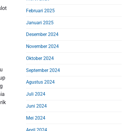
lot
Februari 2025
Januari 2025
Desember 2024
November 2024
Oktober 2024
lu
September 2024
kup
Agustus 2024
ng
ia
Juli 2024
rik
Juni 2024
Mei 2024
April 2024