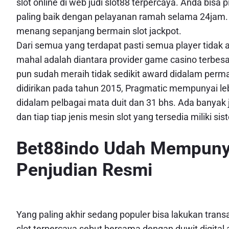
slot online di web judi slot88 terpercaya. Anda bisa 
paling baik dengan pelayanan ramah selama 24jam. 
menang sepanjang bermain slot jackpot.
Dari semua yang terdapat pasti semua player tidak a
mahal adalah diantara provider game casino terbesa
pun sudah meraih tidak sedikit award didalam permain
didirikan pada tahun 2015, Pragmatic mempunyai leb
didalam pelbagai mata duit dan 31 bhs. Ada banyak
dan tiap tiap jenis mesin slot yang tersedia miliki s
Bet88indo Udah Mempunya
Penjudian Resmi
Yang paling akhir sedang populer bisa lakukan tran
slot terpercaya sebut bersama dengan duwit digital