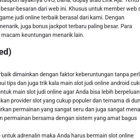
besar-besaran dari web ini. Khusus untuk member web s
ame judi online terbaik berasal dari kami. Dengan
narik, juga bonus jackpot terbaru paling besar. Para
 macam keuntungan menarik lain.
ed)
baik dimainkan dengan faktor keberuntungan tanpa per
 tips dan juga trik kala main slot judi online android cu
untuk main slot judi online agar Anda bisa lebih berpelua
an provider slot yang cukup populer dan ternama di dun
irkan permainan yang sangat seru dan juga sangat mena
kan permainan bersama dengan sistem yang amat bagus
e untuk adrenalin maka Anda harus bermain slot online