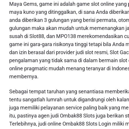
Maya Gems, game ini adalah game slot online yang 
maya kuno yang ditinggalkan, di sana Anda diberikan
anda diberikan 3 gulungan yang berisi permata, o
gulungan maka akan mudah untuk memenangkan jackpo
susah di Slot88, dan MPO138 merekomendasikan cum
game ini gara-gara risikonya tinggi tetapi bila And
dan izin berasal dari provider judi slot resmi, Slot 
pengalaman yang tidak sama di dalam bermain slot onl
online pragmatic mudah menang teranyar di Indonesia
membernya.
Sebagai tempat taruhan yang senantiasa memberik
tentu sangatlah lumrah untuk digandrungi oleh kala
juga memiliki pelayanan service paling baik yang me
itu, pastinya agen judi Ombak88 Slots juga berikan
Terlebihnya, judi online Ombak88 Slots Login milik