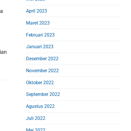
ka
April 2023
Maret 2023
Februari 2023
Januari 2023
ian
Desember 2022
November 2022
Oktober 2022
September 2022
Agustus 2022
Juli 2022
Mei 2022