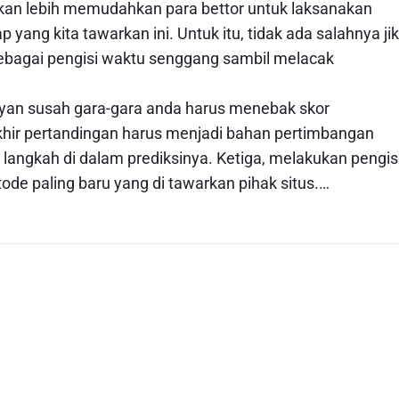
kan lebih memudahkan para bettor untuk laksanakan
yang kita tawarkan ini. Untuk itu, tidak ada salahnya ji
sebagai pengisi waktu senggang sambil melacak
umayan susah gara-gara anda harus menebak skor
akhir pertandingan harus menjadi bahan pertimbangan
angkah di dalam prediksinya. Ketiga, melakukan pengis
e paling baru yang di tawarkan pihak situs.…