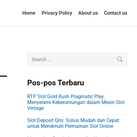
Home
Privacy Policy
About us
Contact us
P
S
SEARC
e
r
a
i
r
Pos-pos Terbaru
m
c
a
h
RTP Slot Gold Rush Pragmatic Play:
r
Menyelami Keberuntungan dalam Mesin Slot
f
Vintage
o
y
r
S
Slot Deposit Qris: Solusi Mudah dan Cepat
:
untuk Menikmati Permainan Slot Online
i