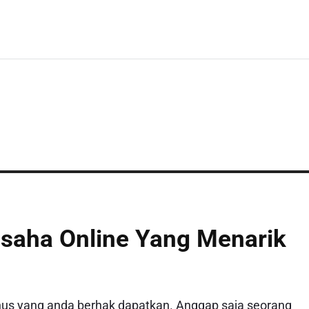
Usaha Online Yang Menarik
onus yang anda berhak dapatkan. Anggap saja seorang