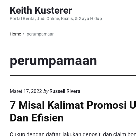
S
Keith Kusterer
k
Portal Berita, Judi Online, Bisnis, & Gaya Hidup
i
p
Home
perumpamaan
t
o
c
perumpamaan
o
n
t
e
Maret 17, 2022
by
Russell Rivera
n
7 Misal Kalimat Promosi 
t
Dan Efisien
Cukup dengan daftar, lakukan deposit, dan claim b