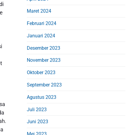
di
Maret 2024
ne
Februari 2024
g
Januari 2024
i
Desember 2023
November 2023
t
Oktober 2023
September 2023
Agustus 2023
lsa
Juli 2023
da
ah.
Juni 2023
ya
Mei 2023