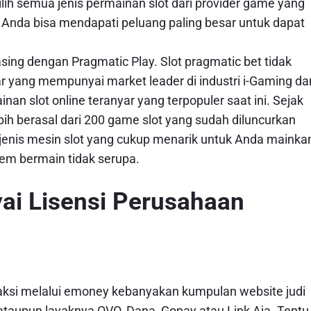
pilih semua jenis permainan slot dari provider game yang
Anda bisa mendapati peluang paling besar untuk dapat
sing dengan Pragmatic Play. Slot pragmatic bet tidak
r yang mempunyai market leader di industri i-Gaming da
an slot online teranyar yang terpopuler saat ini. Sejak
ih berasal dari 200 game slot yang sudah diluncurkan
 jenis mesin slot yang cukup menarik untuk Anda mainka
istem bermain tidak serupa.
i Lisensi Perusahaan
saksi melalui emoney kebanyakan kumpulan website judi
 ataupun layaknya OVO, Dana, Gopay atau Link Aja. Tentu