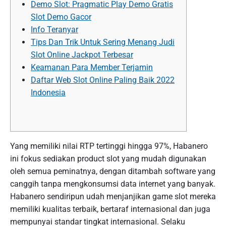
Demo Slot: Pragmatic Play Demo Gratis
Slot Demo Gacor
Info Teranyar
Tips Dan Trik Untuk Sering Menang Judi
Slot Online Jackpot Terbesar
Keamanan Para Member Terjamin
Daftar Web Slot Online Paling Baik 2022
Indonesia
Yang memiliki nilai RTP tertinggi hingga 97%, Habanero
ini fokus sediakan product slot yang mudah digunakan
oleh semua peminatnya, dengan ditambah software yang
canggih tanpa mengkonsumsi data internet yang banyak.
Habanero sendiripun udah menjanjikan game slot mereka
memiliki kualitas terbaik, bertaraf internasional dan juga
mempunyai standar tingkat internasional. Selaku