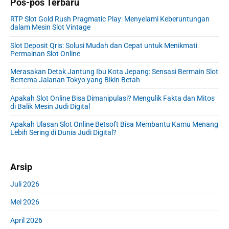
Pos-pos Terbaru
a
c
r
h
RTP Slot Gold Rush Pragmatic Play: Menyelami Keberuntungan
y
f
dalam Mesin Slot Vintage
S
o
i
Slot Deposit Qris: Solusi Mudah dan Cepat untuk Menikmati
r
Permainan Slot Online
d
:
e
Merasakan Detak Jantung Ibu Kota Jepang: Sensasi Bermain Slot
b
Bertema Jalanan Tokyo yang Bikin Betah
a
r
Apakah Slot Online Bisa Dimanipulasi? Mengulik Fakta dan Mitos
di Balik Mesin Judi Digital
Apakah Ulasan Slot Online Betsoft Bisa Membantu Kamu Menang
Lebih Sering di Dunia Judi Digital?
Arsip
Juli 2026
Mei 2026
April 2026