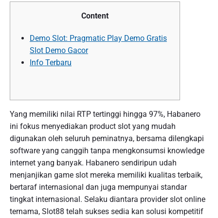
Content
Demo Slot: Pragmatic Play Demo Gratis
Slot Demo Gacor
Info Terbaru
Yang memiliki nilai RTP tertinggi hingga 97%, Habanero
ini fokus menyediakan product slot yang mudah
digunakan oleh seluruh peminatnya, bersama dilengkapi
software yang canggih tanpa mengkonsumsi knowledge
internet yang banyak. Habanero sendiripun udah
menjanjikan game slot mereka memiliki kualitas terbaik,
bertaraf internasional dan juga mempunyai standar
tingkat internasional. Selaku diantara provider slot online
ternama, Slot88 telah sukses sedia kan solusi kompetitif