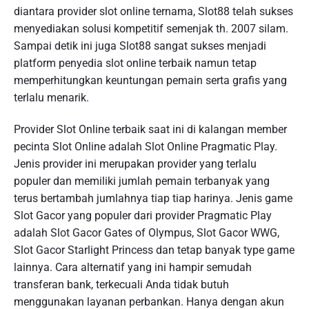
diantara provider slot online ternama, Slot88 telah sukses
menyediakan solusi kompetitif semenjak th. 2007 silam.
Sampai detik ini juga Slot88 sangat sukses menjadi
platform penyedia slot online terbaik namun tetap
memperhitungkan keuntungan pemain serta grafis yang
terlalu menarik.
Provider Slot Online terbaik saat ini di kalangan member
pecinta Slot Online adalah Slot Online Pragmatic Play.
Jenis provider ini merupakan provider yang terlalu
populer dan memiliki jumlah pemain terbanyak yang
terus bertambah jumlahnya tiap tiap harinya. Jenis game
Slot Gacor yang populer dari provider Pragmatic Play
adalah Slot Gacor Gates of Olympus, Slot Gacor WWG,
Slot Gacor Starlight Princess dan tetap banyak type game
lainnya. Cara alternatif yang ini hampir semudah
transferan bank, terkecuali Anda tidak butuh
menggunakan layanan perbankan. Hanya dengan akun