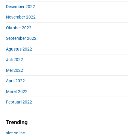
Desember 2022
November 2022
Oktober 2022
September 2022
Agustus 2022
Juli 2022
Mei 2022
April 2022
Maret 2022
Februari 2022
Trending
slot online