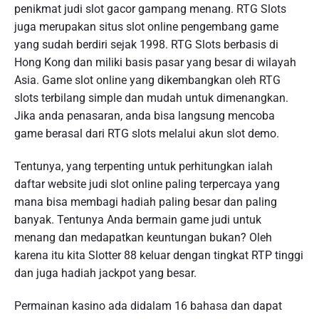
penikmat judi slot gacor gampang menang. RTG Slots
juga merupakan situs slot online pengembang game
yang sudah berdiri sejak 1998. RTG Slots berbasis di
Hong Kong dan miliki basis pasar yang besar di wilayah
Asia. Game slot online yang dikembangkan oleh RTG
slots terbilang simple dan mudah untuk dimenangkan.
Jika anda penasaran, anda bisa langsung mencoba
game berasal dari RTG slots melalui akun slot demo.
Tentunya, yang terpenting untuk perhitungkan ialah
daftar website judi slot online paling terpercaya yang
mana bisa membagi hadiah paling besar dan paling
banyak. Tentunya Anda bermain game judi untuk
menang dan medapatkan keuntungan bukan? Oleh
karena itu kita Slotter 88 keluar dengan tingkat RTP tinggi
dan juga hadiah jackpot yang besar.
Permainan kasino ada didalam 16 bahasa dan dapat