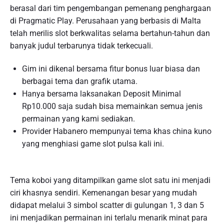
berasal dari tim pengembangan pemenang penghargaan
di Pragmatic Play. Perusahaan yang berbasis di Malta
telah merilis slot berkwalitas selama bertahun-tahun dan
banyak judul terbarunya tidak terkecuali.
Gim ini dikenal bersama fitur bonus luar biasa dan
berbagai tema dan grafik utama.
Hanya bersama laksanakan Deposit Minimal
Rp10.000 saja sudah bisa memainkan semua jenis
permainan yang kami sediakan.
Provider Habanero mempunyai tema khas china kuno
yang menghiasi game slot pulsa kali ini.
Tema koboi yang ditampilkan game slot satu ini menjadi
ciri khasnya sendiri. Kemenangan besar yang mudah
didapat melalui 3 simbol scatter di gulungan 1, 3 dan 5
ini menjadikan permainan ini terlalu menarik minat para