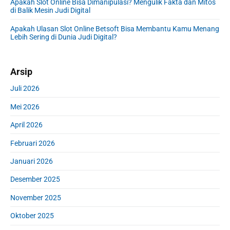
r
Apakah Slot Online Bisa Dimanipulasi? Mengulik Fakta dan Mitos
di Balik Mesin Judi Digital
Apakah Ulasan Slot Online Betsoft Bisa Membantu Kamu Menang
Lebih Sering di Dunia Judi Digital?
Arsip
Juli 2026
Mei 2026
April 2026
Februari 2026
Januari 2026
Desember 2025
November 2025
Oktober 2025