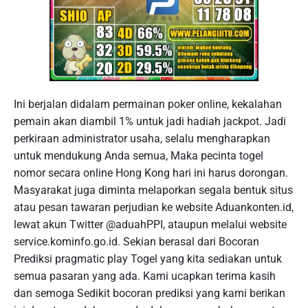
Ini berjalan didalam permainan poker online, kekalahan
pemain akan diambil 1% untuk jadi hadiah jackpot. Jadi
perkiraan administrator usaha, selalu mengharapkan
untuk mendukung Anda semua, Maka pecinta togel
nomor secara online Hong Kong hari ini harus dorongan.
Masyarakat juga diminta melaporkan segala bentuk situs
atau pesan tawaran perjudian ke website Aduankonten.id,
lewat akun Twitter @aduahPPI, ataupun melalui website
service.kominfo.go.id. Sekian berasal dari Bocoran
Prediksi pragmatic play Togel yang kita sediakan untuk
semua pasaran yang ada. Kami ucapkan terima kasih
dan semoga Sedikit bocoran prediksi yang kami berikan