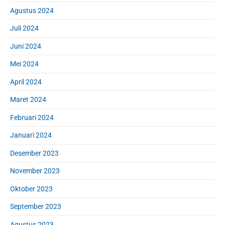
Agustus 2024
Juli 2024
Juni 2024
Mei 2024
April 2024
Maret 2024
Februari 2024
Januari 2024
Desember 2023
November 2023
Oktober 2023
September 2023
Agustus 2023