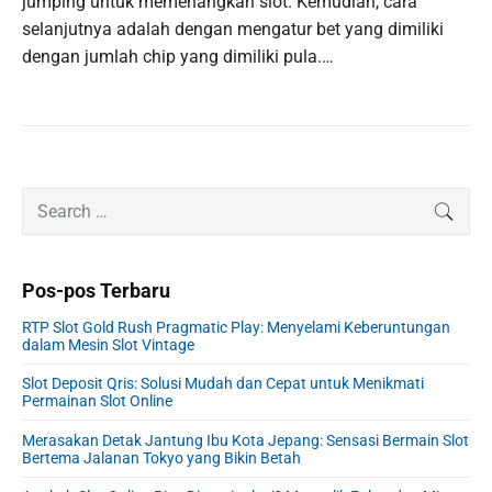
jumping untuk memenangkan slot. Kemudian, cara
selanjutnya adalah dengan mengatur bet yang dimiliki
dengan jumlah chip yang dimiliki pula.…
P
S
SEAR
r
e
i
a
m
r
Pos-pos Terbaru
a
c
r
h
RTP Slot Gold Rush Pragmatic Play: Menyelami Keberuntungan
y
f
dalam Mesin Slot Vintage
S
o
i
Slot Deposit Qris: Solusi Mudah dan Cepat untuk Menikmati
r
Permainan Slot Online
d
:
e
Merasakan Detak Jantung Ibu Kota Jepang: Sensasi Bermain Slot
b
Bertema Jalanan Tokyo yang Bikin Betah
a