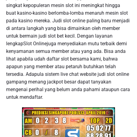
singkat kepopuleran mesin slot ini meningkat hingga
buat kasino-kasino berlomba-lomba menaruh mesin slot
pada kasino mereka. Judi slot online paling baru menjadi
di antara langkah yang bisa dimainkan oleh member
untuk bermain judi slot bet kecil. Dengan layanan
lengkapSlot Onlinejuga menyediakan mutu terbaik demi
kenyamanan semua member atau yang ada. Bisa anda
lihat apabila udah daftar slot bersama kami, bahwa
apapun yang member atau petaruh butuhkan telah
tersedia. Adapula sistem live chat website judi slot online
gampang menang jackpot besar dapat tanyakan
mengenai perihal yang belum anda pahami ataupun cara
untuk mendaftar.