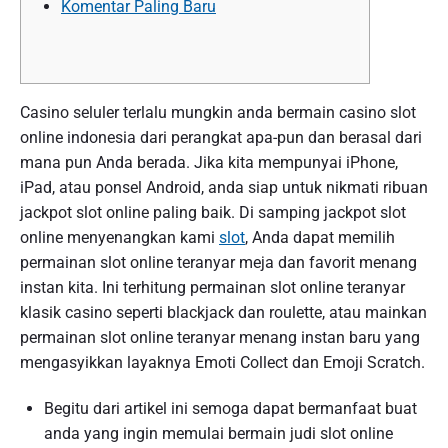
Komentar Paling Baru
Casino seluler terlalu mungkin anda bermain casino slot
online indonesia dari perangkat apa-pun dan berasal dari
mana pun Anda berada. Jika kita mempunyai iPhone,
iPad, atau ponsel Android, anda siap untuk nikmati ribuan
jackpot slot online paling baik. Di samping jackpot slot
online menyenangkan kami
slot
, Anda dapat memilih
permainan slot online teranyar meja dan favorit menang
instan kita. Ini terhitung permainan slot online teranyar
klasik casino seperti blackjack dan roulette, atau mainkan
permainan slot online teranyar menang instan baru yang
mengasyikkan layaknya Emoti Collect dan Emoji Scratch.
Begitu dari artikel ini semoga dapat bermanfaat buat
anda yang ingin memulai bermain judi slot online