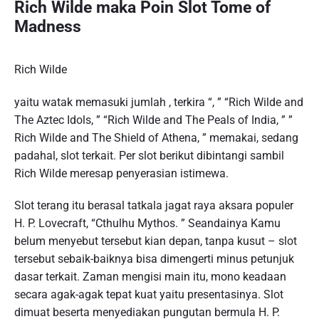
Rich Wilde maka Poin Slot Tome of
Madness
Rich Wilde
yaitu watak memasuki jumlah , terkira “, ” “Rich Wilde and
The Aztec Idols, ” “Rich Wilde and The Peals of India, ” ”
Rich Wilde and The Shield of Athena, ” memakai, sedang
padahal, slot terkait. Per slot berikut dibintangi sambil
Rich Wilde meresap penyerasian istimewa.
Slot terang itu berasal tatkala jagat raya aksara populer
H. P. Lovecraft, “Cthulhu Mythos. ” Seandainya Kamu
belum menyebut tersebut kian depan, tanpa kusut – slot
tersebut sebaik-baiknya bisa dimengerti minus petunjuk
dasar terkait. Zaman mengisi main itu, mono keadaan
secara agak-agak tepat kuat yaitu presentasinya. Slot
dimuat beserta menyediakan pungutan bermula H. P.