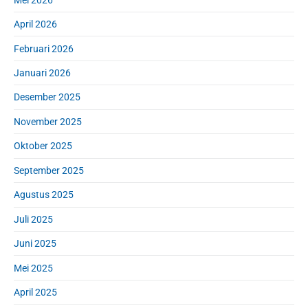
April 2026
Februari 2026
Januari 2026
Desember 2025
November 2025
Oktober 2025
September 2025
Agustus 2025
Juli 2025
Juni 2025
Mei 2025
April 2025