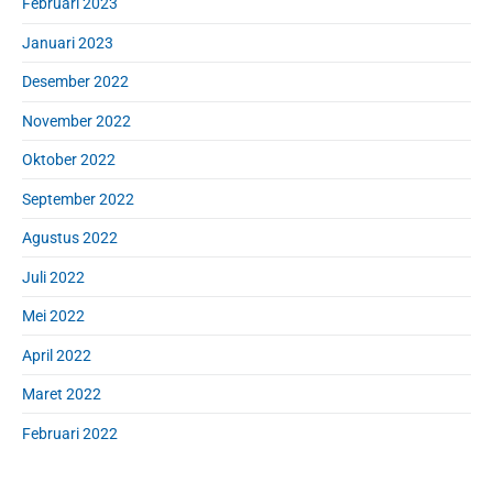
Februari 2023
Januari 2023
Desember 2022
November 2022
Oktober 2022
September 2022
Agustus 2022
Juli 2022
Mei 2022
April 2022
Maret 2022
Februari 2022