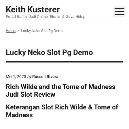
S
Keith Kusterer
k
M
Portal Berita, Judi Online, Bisnis, & Gaya Hidup
i
p
Home
Lucky Neko Slot Pg Demo
t
o
c
Lucky Neko Slot Pg Demo
o
n
t
e
Mei 1, 2023
by
Russell Rivera
n
Rich Wilde and the Tome of Madness
t
Judi Slot Review
Keterangan Slot Rich Wilde & Tome of
Madness