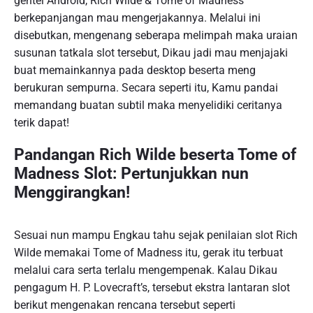
gentel Android, Rich Wilde & Tome of Madness
berkepanjangan mau mengerjakannya. Melalui ini
disebutkan, mengenang seberapa melimpah maka uraian
susunan tatkala slot tersebut, Dikau jadi mau menjajaki
buat memainkannya pada desktop beserta meng
berukuran sempurna. Secara seperti itu, Kamu pandai
memandang buatan subtil maka menyelidiki ceritanya
terik dapat!
Pandangan Rich Wilde beserta Tome of
Madness Slot: Pertunjukkan nun
Menggirangkan!
Sesuai nun mampu Engkau tahu sejak penilaian slot Rich
Wilde memakai Tome of Madness itu, gerak itu terbuat
melalui cara serta terlalu mengempenak. Kalau Dikau
pengagum H. P. Lovecraft’s, tersebut ekstra lantaran slot
berikut mengenakan rencana tersebut seperti