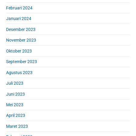
Februari 2024
Januari 2024
Desember 2023
November 2023
Oktober 2023
September 2023
Agustus 2023
Juli 2023
Juni 2023
Mei 2023
April 2023
Maret 2023