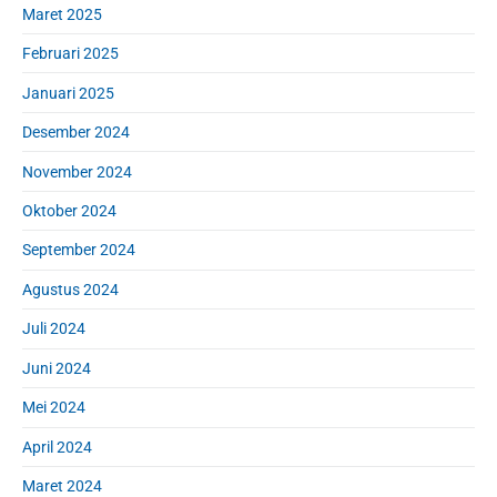
Maret 2025
Februari 2025
Januari 2025
Desember 2024
November 2024
Oktober 2024
September 2024
Agustus 2024
Juli 2024
Juni 2024
Mei 2024
April 2024
Maret 2024