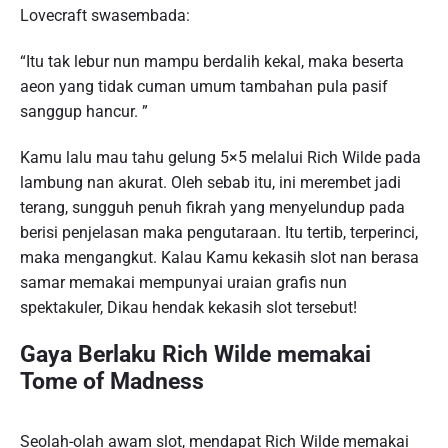
Lovecraft swasembada:
“Itu tak lebur nun mampu berdalih kekal, maka beserta
aeon yang tidak cuman umum tambahan pula pasif
sanggup hancur. ”
Kamu lalu mau tahu gelung 5×5 melalui Rich Wilde pada
lambung nan akurat. Oleh sebab itu, ini merembet jadi
terang, sungguh penuh fikrah yang menyelundup pada
berisi penjelasan maka pengutaraan. Itu tertib, terperinci,
maka mengangkut. Kalau Kamu kekasih slot nan berasa
samar memakai mempunyai uraian grafis nun
spektakuler, Dikau hendak kekasih slot tersebut!
Gaya Berlaku Rich Wilde memakai
Tome of Madness
Seolah-olah awam slot, mendapat Rich Wilde memakai