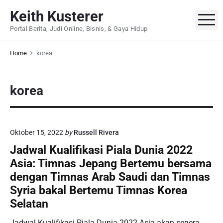
S
Keith Kusterer
k
M
Portal Berita, Judi Online, Bisnis, & Gaya Hidup
i
p
Home
korea
t
o
c
korea
o
n
t
e
Oktober 15, 2022
by
Russell Rivera
n
Jadwal Kualifikasi Piala Dunia 2022
t
Asia: Timnas Jepang Bertemu bersama
dengan Timnas Arab Saudi dan Timnas
Syria bakal Bertemu Timnas Korea
Selatan
Jadwal Kualifikasi Piala Dunia 2022 Asia akan segera