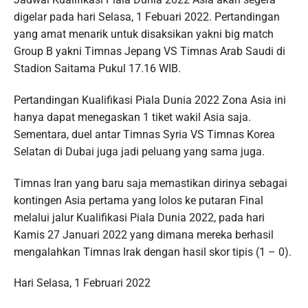
digelar pada hari Selasa, 1 Febuari 2022. Pertandingan
yang amat menarik untuk disaksikan yakni big match
Group B yakni Timnas Jepang VS Timnas Arab Saudi di
Stadion Saitama Pukul 17.16 WIB.
Pertandingan Kualifikasi Piala Dunia 2022 Zona Asia ini
hanya dapat menegaskan 1 tiket wakil Asia saja.
Sementara, duel antar Timnas Syria VS Timnas Korea
Selatan di Dubai juga jadi peluang yang sama juga.
Timnas Iran yang baru saja memastikan dirinya sebagai
kontingen Asia pertama yang lolos ke putaran Final
melalui jalur Kualifikasi Piala Dunia 2022, pada hari
Kamis 27 Januari 2022 yang dimana mereka berhasil
mengalahkan Timnas Irak dengan hasil skor tipis (1 – 0).
Hari Selasa, 1 Februari 2022