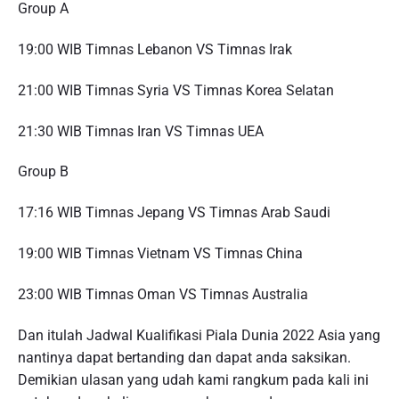
Group A
19:00 WIB Timnas Lebanon VS Timnas Irak
21:00 WIB Timnas Syria VS Timnas Korea Selatan
21:30 WIB Timnas Iran VS Timnas UEA
Group B
17:16 WIB Timnas Jepang VS Timnas Arab Saudi
19:00 WIB Timnas Vietnam VS Timnas China
23:00 WIB Timnas Oman VS Timnas Australia
Dan itulah Jadwal Kualifikasi Piala Dunia 2022 Asia yang
nantinya dapat bertanding dan dapat anda saksikan.
Demikian ulasan yang udah kami rangkum pada kali ini