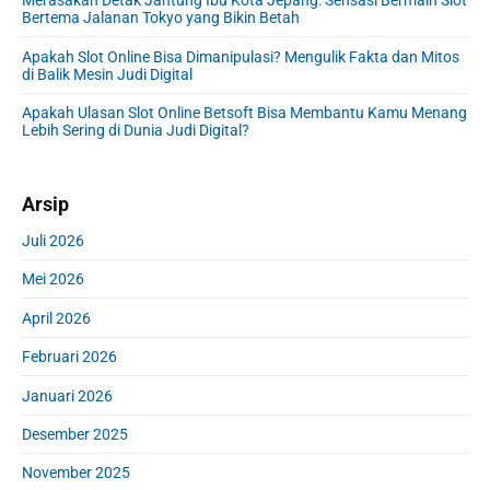
Merasakan Detak Jantung Ibu Kota Jepang: Sensasi Bermain Slot
b
Bertema Jalanan Tokyo yang Bikin Betah
a
r
Apakah Slot Online Bisa Dimanipulasi? Mengulik Fakta dan Mitos
di Balik Mesin Judi Digital
Apakah Ulasan Slot Online Betsoft Bisa Membantu Kamu Menang
Lebih Sering di Dunia Judi Digital?
Arsip
Juli 2026
Mei 2026
April 2026
Februari 2026
Januari 2026
Desember 2025
November 2025