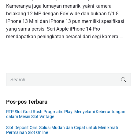
Kameranya juga lumayan menarik, yakni kamera
belakang 12 MP dengan FoV wide dan bukaan f/1.8.
IPhone 13 Mini dan iPhone 13 pun memiliki spesifikasi
yang sama persis. Seri Apple iPhone 14 Pro
mendapatkan peningkatan berasal dari segi kamera.…
P
S
SEAR
r
e
i
a
m
r
Pos-pos Terbaru
a
c
r
h
RTP Slot Gold Rush Pragmatic Play: Menyelami Keberuntungan
y
f
dalam Mesin Slot Vintage
S
o
i
Slot Deposit Qris: Solusi Mudah dan Cepat untuk Menikmati
r
Permainan Slot Online
d
: