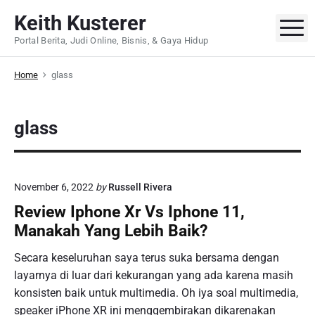
S
Keith Kusterer
k
M
Portal Berita, Judi Online, Bisnis, & Gaya Hidup
i
p
Home
glass
t
o
c
glass
o
n
t
e
November 6, 2022
by
Russell Rivera
n
Review Iphone Xr Vs Iphone 11,
t
Manakah Yang Lebih Baik?
Secara keseluruhan saya terus suka bersama dengan
layarnya di luar dari kekurangan yang ada karena masih
konsisten baik untuk multimedia. Oh iya soal multimedia,
speaker iPhone XR ini menggembirakan dikarenakan