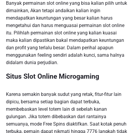
Banyak permainan slot online yang bisa kalian pilih untuk
dimainkan, Akan tetapi andaikan kalian ingin
mendapatkan keuntungan yang besar kalian harus
mengetahui dan harus menguasai permainan slot online
itu. Pilihlah permainan slot online yang kalian kuasai
maka kalian dipastikan bakal mendapatkan keuntungan
dan profit yang terlalu besar. Dalam perihal apapun
menggunakan feeling sendiri adalah kunci, sama halnya
didalam dunia perjudian.
Situs Slot Online Microgaming
Karena semakin banyak sudut yang retak, fitur-fitur lain
dipicu, bersama setiap bagian dapat terbuka,
membebaskan level totem lain di sebelah kanan
gulungan. Jika totem dibebaskan dari rantainya
semuanya, mode Free Spins diaktifkan. Saat kotak penuh
terbuka, pemain dapat nikmati hingga 7776 langkah tidak