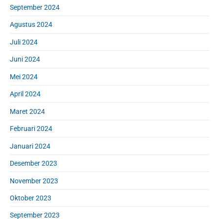
September 2024
Agustus 2024
Juli 2024
Juni 2024
Mei 2024
April 2024
Maret 2024
Februari 2024
Januari 2024
Desember 2023
November 2023
Oktober 2023
September 2023