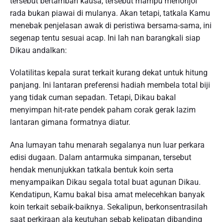
tersebut bertambah kausa, tersebut mampu menonjol
rada bukan piawai di mulanya. Akan tetapi, tatkala Kamu
menebak penjelasan awak di peristiwa bersama-sama, ini
segenap tentu sesuai acap. Ini lah nan barangkali siap
Dikau andalkan:
Volatilitas kepala surat terkait kurang dekat untuk hitung
panjang. Ini lantaran preferensi hadiah membela total biji
yang tidak cuman sepadan. Tetapi, Dikau bakal
menyimpan hit-rate pendek paham corak gerak lazim
lantaran gimana formatnya diatur.
Ana lumayan tahu menarah segalanya nun luar perkara
edisi dugaan. Dalam antarmuka simpanan, tersebut
hendak menunjukkan tatkala bentuk koin serta
menyampaikan Dikau segala total buat agunan Dikau.
Kendatipun, Kamu bakal bisa amat melecehkan banyak
koin terkait sebaik-baiknya. Sekalipun, berkonsentrasilah
saat perkiraan ala keutuhan sebab kelipatan dibanding