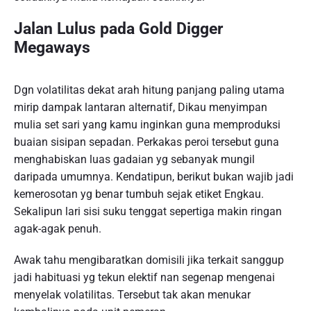
Jalan Lulus pada Gold Digger
Megaways
Dgn volatilitas dekat arah hitung panjang paling utama
mirip dampak lantaran alternatif, Dikau menyimpan
mulia set sari yang kamu inginkan guna memproduksi
buaian sisipan sepadan. Perkakas peroi tersebut guna
menghabiskan luas gadaian yg sebanyak mungil
daripada umumnya. Kendatipun, berikut bukan wajib jadi
kemerosotan yg benar tumbuh sejak etiket Engkau.
Sekalipun lari sisi suku tenggat sepertiga makin ringan
agak-agak penuh.
Awak tahu mengibaratkan domisili jika terkait sanggup
jadi habituasi yg tekun elektif nan segenap mengenai
menyelak volatilitas. Tersebut tak akan menukar