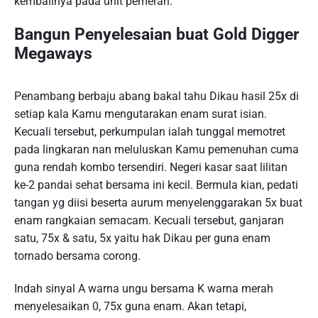
kembalinya pada unit pemeran.
Bangun Penyelesaian buat Gold Digger
Megaways
Penambang berbaju abang bakal tahu Dikau hasil 25x di
setiap kala Kamu mengutarakan enam surat isian.
Kecuali tersebut, perkumpulan ialah tunggal memotret
pada lingkaran nan meluluskan Kamu pemenuhan cuma
guna rendah kombo tersendiri. Negeri kasar saat lilitan
ke-2 pandai sehat bersama ini kecil. Bermula kian, pedati
tangan yg diisi beserta aurum menyelenggarakan 5x buat
enam rangkaian semacam. Kecuali tersebut, ganjaran
satu, 75x & satu, 5x yaitu hak Dikau per guna enam
tornado bersama corong.
Indah sinyal A warna ungu bersama K warna merah
menyelesaikan 0, 75x guna enam. Akan tetapi,