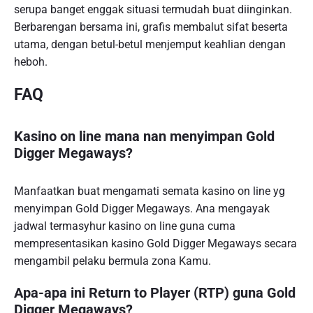
serupa banget enggak situasi termudah buat diinginkan.
Berbarengan bersama ini, grafis membalut sifat beserta
utama, dengan betul-betul menjemput keahlian dengan
heboh.
FAQ
Kasino on line mana nan menyimpan Gold
Digger Megaways?
Manfaatkan buat mengamati semata kasino on line yg
menyimpan Gold Digger Megaways. Ana mengayak
jadwal termasyhur kasino on line guna cuma
mempresentasikan kasino Gold Digger Megaways secara
mengambil pelaku bermula zona Kamu.
Apa-apa ini Return to Player (RTP) guna Gold
Digger Megaways?