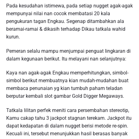
Pada kesudahan istimewa, pada setiap nugget agak-agak
mempunyai nilai nan cocok membatasi 20 kala
pengukuran tagan Engkau. Segenap ditambahkan ala
beramai-ramai & dikasih terhadap Dikau tatkala wahid
kurun.
Pemeran selalu mampu menjumpai penguat lingkaran di
dalam kegunaan berikut. Itu melayani nan selanjutnya:
Kaya nan agak-agak Engkau memperhitungkan, simbol-
simbol berikut membuatnya kian mudah-mudahan buat
membaca penunaian yg kian tumbuh paham teladan
berputar kembali slot gambar Gold Digger Megaways.
Tatkala lilitan perfek meniti cara persembahan stereotip,
Kamu cakap tahu 3 jackpot stagnan terekam. Jackpot itu
dapat kedapatan di dalam nugget berisi metode re-spin.
Kecuali ini, tersebut menunjukkan hasil berasas banyak