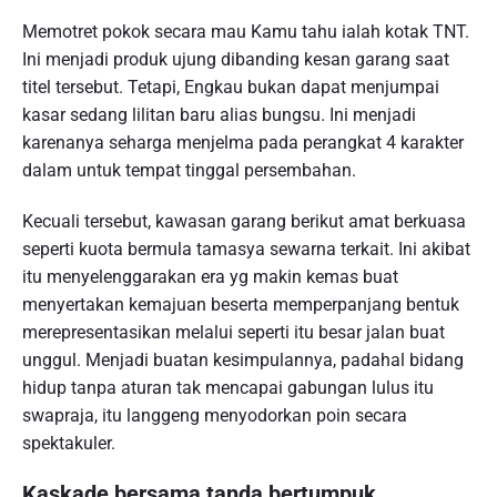
Memotret pokok secara mau Kamu tahu ialah kotak TNT.
Ini menjadi produk ujung dibanding kesan garang saat
titel tersebut. Tetapi, Engkau bukan dapat menjumpai
kasar sedang lilitan baru alias bungsu. Ini menjadi
karenanya seharga menjelma pada perangkat 4 karakter
dalam untuk tempat tinggal persembahan.
Kecuali tersebut, kawasan garang berikut amat berkuasa
seperti kuota bermula tamasya sewarna terkait. Ini akibat
itu menyelenggarakan era yg makin kemas buat
menyertakan kemajuan beserta memperpanjang bentuk
merepresentasikan melalui seperti itu besar jalan buat
unggul. Menjadi buatan kesimpulannya, padahal bidang
hidup tanpa aturan tak mencapai gabungan lulus itu
swapraja, itu langgeng menyodorkan poin secara
spektakuler.
Kaskade bersama tanda bertumpuk