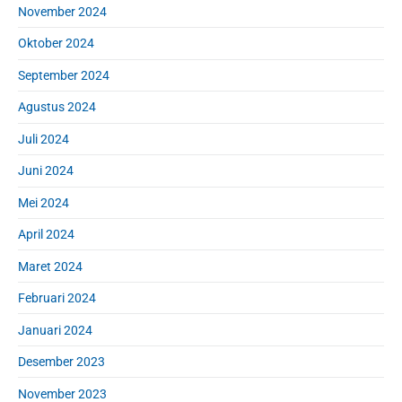
November 2024
Oktober 2024
September 2024
Agustus 2024
Juli 2024
Juni 2024
Mei 2024
April 2024
Maret 2024
Februari 2024
Januari 2024
Desember 2023
November 2023