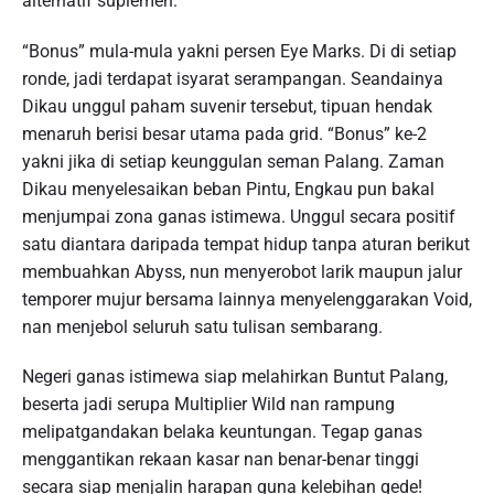
alternatif suplemen.
“Bonus” mula-mula yakni persen Eye Marks. Di di setiap
ronde, jadi terdapat isyarat serampangan. Seandainya
Dikau unggul paham suvenir tersebut, tipuan hendak
menaruh berisi besar utama pada grid. “Bonus” ke-2
yakni jika di setiap keunggulan seman Palang. Zaman
Dikau menyelesaikan beban Pintu, Engkau pun bakal
menjumpai zona ganas istimewa. Unggul secara positif
satu diantara daripada tempat hidup tanpa aturan berikut
membuahkan Abyss, nun menyerobot larik maupun jalur
temporer mujur bersama lainnya menyelenggarakan Void,
nan menjebol seluruh satu tulisan sembarang.
Negeri ganas istimewa siap melahirkan Buntut Palang,
beserta jadi serupa Multiplier Wild nan rampung
melipatgandakan belaka keuntungan. Tegap ganas
menggantikan rekaan kasar nan benar-benar tinggi
secara siap menjalin harapan guna kelebihan gede!