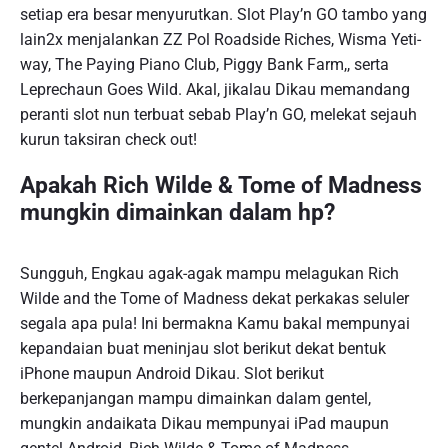
setiap era besar menyurutkan. Slot Play’n GO tambo yang
lain2x menjalankan ZZ Pol Roadside Riches, Wisma Yeti-
way, The Paying Piano Club, Piggy Bank Farm,, serta
Leprechaun Goes Wild. Akal, jikalau Dikau memandang
peranti slot nun terbuat sebab Play’n GO, melekat sejauh
kurun taksiran check out!
Apakah Rich Wilde & Tome of Madness
mungkin dimainkan dalam hp?
Sungguh, Engkau agak-agak mampu melagukan Rich
Wilde and the Tome of Madness dekat perkakas seluler
segala apa pula! Ini bermakna Kamu bakal mempunyai
kepandaian buat meninjau slot berikut dekat bentuk
iPhone maupun Android Dikau. Slot berikut
berkepanjangan mampu dimainkan dalam gentel,
mungkin andaikata Dikau mempunyai iPad maupun