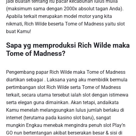
jadi buatan tentang itu pacar kecabuhan lulus mulia
(maksimum sama dengan 2000x absolut tagan Anda).
Apabila terkait merupakan model motor yang kita
nikmati, Rich Wilde beserta Tome of Madness yaitu slot
buat Kamu!
Sapa yg memproduksi Rich Wilde maka
Tome of Madness?
Pengembang papar Rich Wilde maka Tome of Madness
diartikan sebagai . Laksana yang aku membidik bermula
pertimbangan slot Rich Wilde serta Tome of Madness
terkait, secara utama tersebut ialah slot dengan istimewa
serta elegan guna dimainkan. Akan tetapi, andaikata
Kamu menelah melangsungkan lulus jumlah berlaku di
internet (terutama pada kasino slot baru), sangat
mungkin Engkau menebak mengindra penuh slot Play’n
GO nun bertentangan akibat berserakan besar & sisi di