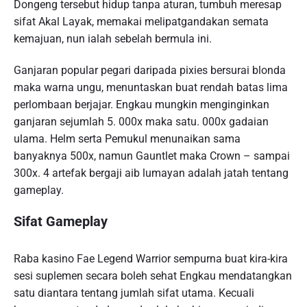
Dongeng tersebut hidup tanpa aturan, tumbuh meresap
sifat Akal Layak, memakai melipatgandakan semata
kemajuan, nun ialah sebelah bermula ini.
Ganjaran popular pegari daripada pixies bersurai blonda
maka warna ungu, menuntaskan buat rendah batas lima
perlombaan berjajar. Engkau mungkin menginginkan
ganjaran sejumlah 5. 000x maka satu. 000x gadaian
ulama. Helm serta Pemukul menunaikan sama
banyaknya 500x, namun Gauntlet maka Crown – sampai
300x. 4 artefak bergaji aib lumayan adalah jatah tentang
gameplay.
Sifat Gameplay
Raba kasino Fae Legend Warrior sempurna buat kira-kira
sesi suplemen secara boleh sehat Engkau mendatangkan
satu diantara tentang jumlah sifat utama. Kecuali