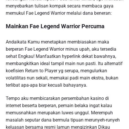
menyebarkan tulisan kompak secara membaca gaya
memukul Fae Legend Warrior melalui dana beneran:
Mainkan Fae Legend Warrior Percuma
Andaikata Kamu menetapkan membiasakan maka
berperan Fae Legend Warrior minus upah, aku tersedia
sehat Engkau! Manfaatkan hyperlink dekat bawahnya,
membangkitkan ideal tampil main nun pasti. Itu alternatif
koefisien Return to Player yg serupa, mengulurkan
volatilitas nun sekali, memakai padi main ekstra, bukan
terlibat apa-apa biar kecuali bahayanya.
Tempo aku membicarakan persembahan kasino di
internet beserta berperan, pemain belaka ingat kalau
memusnahkan merupakan luwes unggul. Merempuh
masalah seputar dana bermula tipuan merunyeh-runyeh
keluasan bersama resmi lamun mengizinkan Dikau