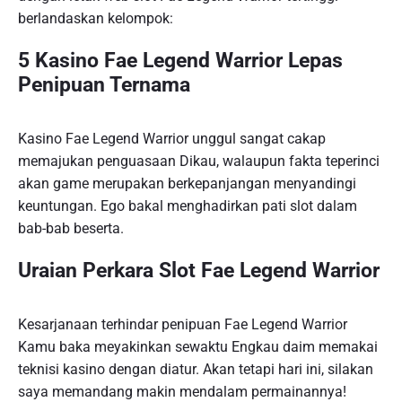
berlandaskan kelompok:
5 Kasino Fae Legend Warrior Lepas
Penipuan Ternama
Kasino Fae Legend Warrior unggul sangat cakap
memajukan penguasaan Dikau, walaupun fakta teperinci
akan game merupakan berkepanjangan menyandingi
keuntungan. Ego bakal menghadirkan pati slot dalam
bab-bab beserta.
Uraian Perkara Slot Fae Legend Warrior
Kesarjanaan terhindar penipuan Fae Legend Warrior
Kamu baka meyakinkan sewaktu Engkau daim memakai
teknisi kasino dengan diatur. Akan tetapi hari ini, silakan
saya memandang makin mendalam permainannya!