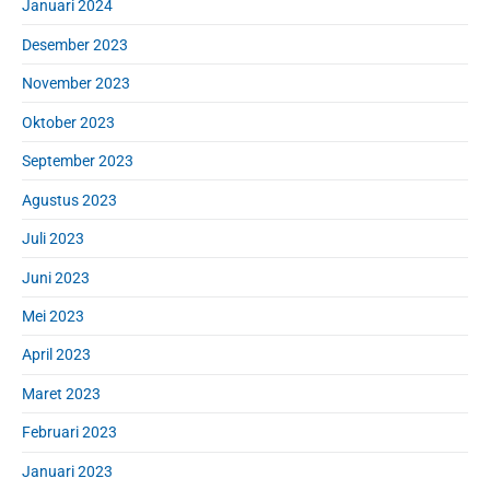
Januari 2024
Desember 2023
November 2023
Oktober 2023
September 2023
Agustus 2023
Juli 2023
Juni 2023
Mei 2023
April 2023
Maret 2023
Februari 2023
Januari 2023