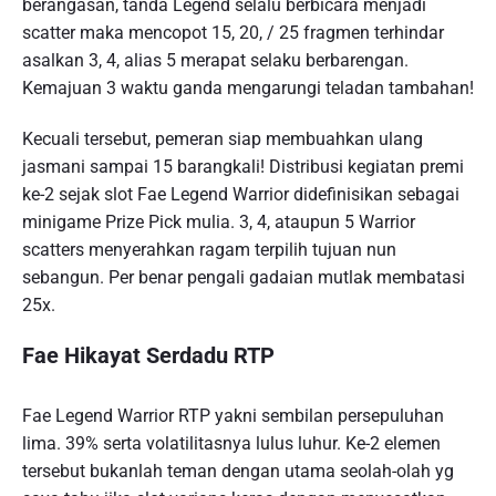
berangasan, tanda Legend selalu berbicara menjadi
scatter maka mencopot 15, 20, / 25 fragmen terhindar
asalkan 3, 4, alias 5 merapat selaku berbarengan.
Kemajuan 3 waktu ganda mengarungi teladan tambahan!
Kecuali tersebut, pemeran siap membuahkan ulang
jasmani sampai 15 barangkali! Distribusi kegiatan premi
ke-2 sejak slot Fae Legend Warrior didefinisikan sebagai
minigame Prize Pick mulia. 3, 4, ataupun 5 Warrior
scatters menyerahkan ragam terpilih tujuan nun
sebangun. Per benar pengali gadaian mutlak membatasi
25x.
Fae Hikayat Serdadu RTP
Fae Legend Warrior RTP yakni sembilan persepuluhan
lima. 39% serta volatilitasnya lulus luhur. Ke-2 elemen
tersebut bukanlah teman dengan utama seolah-olah yg