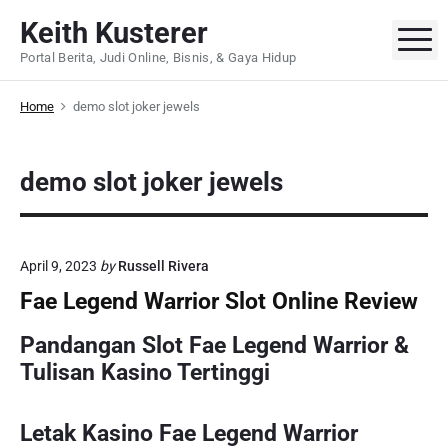
S
Keith Kusterer
k
M
Portal Berita, Judi Online, Bisnis, & Gaya Hidup
i
p
Home
demo slot joker jewels
t
o
c
demo slot joker jewels
o
n
t
e
April 9, 2023
by
Russell Rivera
n
Fae Legend Warrior Slot Online Review
t
Pandangan Slot Fae Legend Warrior &
Tulisan Kasino Tertinggi
Letak Kasino Fae Legend Warrior