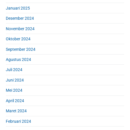
Januari 2025
Desember 2024
November 2024
Oktober 2024
September 2024
Agustus 2024
Juli 2024
Juni 2024
Mei 2024
April 2024
Maret 2024
Februari 2024