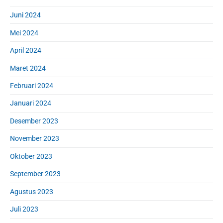
Juni 2024
Mei 2024
April 2024
Maret 2024
Februari 2024
Januari 2024
Desember 2023
November 2023
Oktober 2023
September 2023
Agustus 2023
Juli 2023