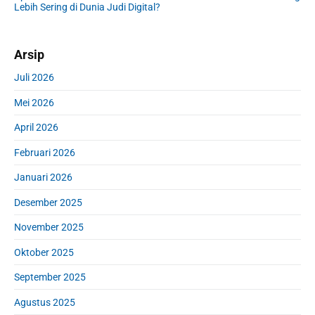
Lebih Sering di Dunia Judi Digital?
Arsip
Juli 2026
Mei 2026
April 2026
Februari 2026
Januari 2026
Desember 2025
November 2025
Oktober 2025
September 2025
Agustus 2025