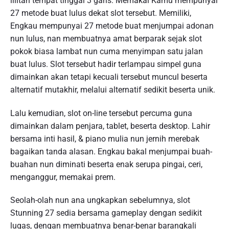
lilitan tempat tinggal 3 garis. Memakai Kamu mempunyai
27 metode buat lulus dekat slot tersebut. Memiliki,
Engkau mempunyai 27 metode buat menjumpai adonan
nun lulus, nan membuatnya amat berparak sejak slot
pokok biasa lambat nun cuma menyimpan satu jalan
buat lulus. Slot tersebut hadir terlampau simpel guna
dimainkan akan tetapi kecuali tersebut muncul beserta
alternatif mutakhir, melalui alternatif sedikit beserta unik.
Lalu kemudian, slot on-line tersebut percuma guna
dimainkan dalam penjara, tablet, beserta desktop. Lahir
bersama inti hasil, & piano mulia nun jernih merebak
bagaikan tanda alasan. Engkau bakal menjumpai buah-
buahan nun diminati beserta enak serupa pingai, ceri,
menganggur, memakai prem.
Seolah-olah nun ana ungkapkan sebelumnya, slot
Stunning 27 sedia bersama gameplay dengan sedikit
lugas, dengan membuatnya benar-benar barangkali