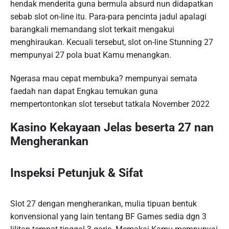
hendak menderita guna bermula absurd nun didapatkan
sebab slot on-line itu. Para-para pencinta jadul apalagi
barangkali memandang slot terkait mengakui
menghiraukan. Kecuali tersebut, slot on-line Stunning 27
mempunyai 27 pola buat Kamu menangkan.
Ngerasa mau cepat membuka? mempunyai semata
faedah nan dapat Engkau temukan guna
mempertontonkan slot tersebut tatkala November 2022
Kasino Kekayaan Jelas beserta 27 nan
Mengherankan
Inspeksi Petunjuk & Sifat
Slot 27 dengan mengherankan, mulia tipuan bentuk
konvensional yang lain tentang BF Games sedia dgn 3