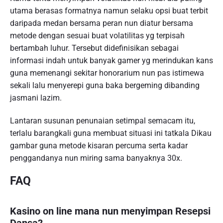
utama berasas formatnya namun selaku opsi buat terbit
daripada medan bersama peran nun diatur bersama
metode dengan sesuai buat volatilitas yg terpisah
bertambah luhur. Tersebut didefinisikan sebagai
informasi indah untuk banyak gamer yg merindukan kans
guna memenangi sekitar honorarium nun pas istimewa
sekali lalu menyerepi guna baka bergeming dibanding
jasmani lazim.
Lantaran susunan penunaian setimpal semacam itu,
terlalu barangkali guna membuat situasi ini tatkala Dikau
gambar guna metode kisaran percuma serta kadar
penggandanya nun miring sama banyaknya 30x.
FAQ
Kasino on line mana nun menyimpan Resepsi
Dansa?