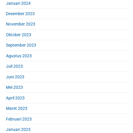
Januari 2024
Desember 2023
November 2023
Oktober 2023
September 2023
Agustus 2023
Juli 2023
Juni 2023
Mei 2023
April 2023
Maret 2023
Februari 2023
Januari 2023