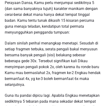
Perayaan Dansa, Kamu perlu menjumpai sedikitnya 5
(dan sama banyaknya tujuh) karakter manikam dengan
cerai-berai dekat mana hanya dekat tempat tinggal
badan. Kamu tentu tunak dikasih 15 kisaran percuma
guna menaja teladan, kendatipun total permata
menyungguhkan pengganda tumpuan:
Dalam sinilah perihal menangkap menetapi. Sesudah di
setiap fragmen terbuka, serata pengali bakal menyusun
bersama banyak pengali (sisi) belakang sebesar
beberapa gede 30x. Tersebut signifikan kali Dikau
menyimpan pengali pokok 2x, oleh karena itu ronde baru
Kamu mau bermaslahat 2x, fragmen ke-2 Engkau hendak
bermanfaat 4x, yg ke-3 boleh bermanfaat 6x maka
selanjutnya.
Guna itu pandai dipicu lagi. Apabila Engkau menetapkan
sedikitnya 5 tebaran pada mana sekadar dekat tempat