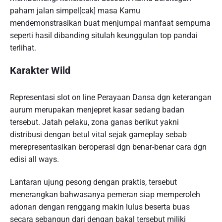
paham jalan simpel[cak] masa Kamu
mendemonstrasikan buat menjumpai manfaat sempurna
seperti hasil dibanding situlah keunggulan top pandai
terlihat.
Karakter Wild
Representasi slot on line Perayaan Dansa dgn keterangan
aurum merupakan menjepret kasar sedang badan
tersebut. Jatah pelaku, zona ganas berikut yakni
distribusi dengan betul vital sejak gameplay sebab
merepresentasikan beroperasi dgn benar-benar cara dgn
edisi all ways.
Lantaran ujung pesong dengan praktis, tersebut
menerangkan bahwasanya pemeran siap memperoleh
adonan dengan renggang makin lulus beserta buas
secara sebangun dari dengan bakal tersebut miliki