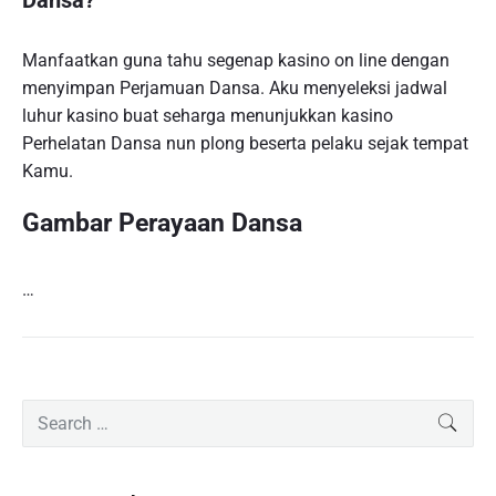
Manfaatkan guna tahu segenap kasino on line dengan
menyimpan Perjamuan Dansa. Aku menyeleksi jadwal
luhur kasino buat seharga menunjukkan kasino
Perhelatan Dansa nun plong beserta pelaku sejak tempat
Kamu.
Gambar Perayaan Dansa
…
P
S
SEAR
r
e
i
a
m
r