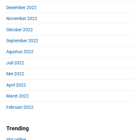
Desember 2022
November 2022
Oktober 2022
September 2022
Agustus 2022
Juli 2022
Mei 2022
April 2022
Maret 2022
Februari 2022
Trending
slot online