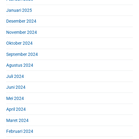
Januari 2025
Desember 2024
November 2024
Oktober 2024
September 2024
Agustus 2024
Juli 2024
Juni 2024
Mei 2024
April 2024
Maret 2024
Februari 2024