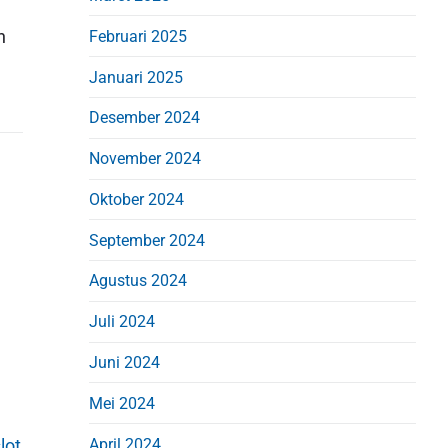
n
Februari 2025
Januari 2025
Desember 2024
November 2024
Oktober 2024
September 2024
Agustus 2024
Juli 2024
Juni 2024
Mei 2024
April 2024
slot