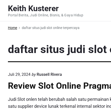
S
Keith Kusterer
k
Portal Berita, Judi Online, Bisnis, & Gaya Hidup
i
p
Home
daftar situs judi slot online terpercaya
t
o
c
daftar situs judi slo
o
n
t
e
Juli 29, 2024
by
Russell Rivera
n
Review Slot Online Pragma
t
Judi Slot onlen telah berubah salah satu permainan k
satu supplier device lunak terkenal internal sektor i