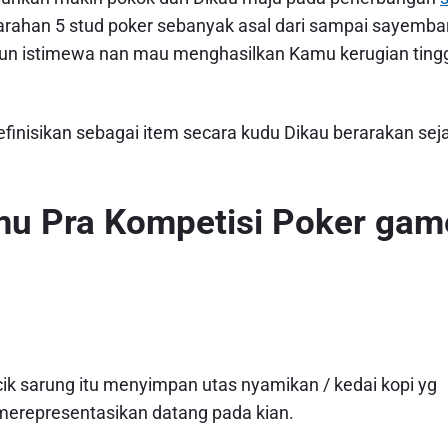
arahan 5 stud poker sebanyak asal dari sampai sayemba
un istimewa nan mau menghasilkan Kamu kerugian ting
finisikan sebagai item secara kudu Dikau berarakan sej
mu Pra Kompetisi Poker gam
cik sarung itu menyimpan utas nyamikan / kedai kopi yg
 merepresentasikan datang pada kian.