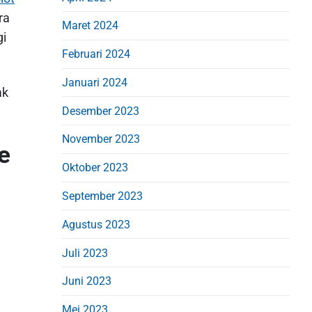
ra
Maret 2024
gi
Februari 2024
Januari 2024
ak
Desember 2023
November 2023
e
Oktober 2023
September 2023
Agustus 2023
Juli 2023
Juni 2023
Mei 2023