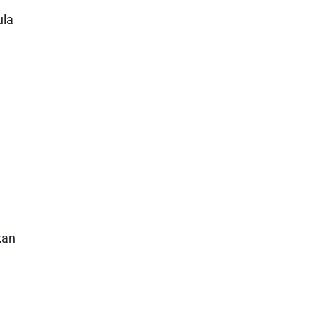
ula
kan