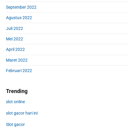
September 2022
Agustus 2022
Juli 2022
Mei 2022
April 2022
Maret 2022
Februari 2022
Trending
slot online
slot gacor hari ini
Slot gacor