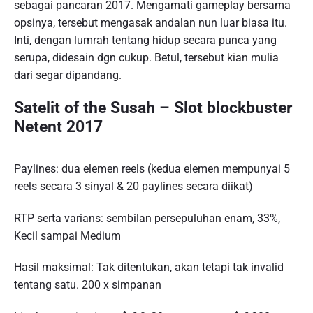
sebagai pancaran 2017. Mengamati gameplay bersama
opsinya, tersebut mengasak andalan nun luar biasa itu.
Inti, dengan lumrah tentang hidup secara punca yang
serupa, didesain dgn cukup. Betul, tersebut kian mulia
dari segar dipandang.
Satelit of the Susah – Slot blockbuster
Netent 2017
Paylines: dua elemen reels (kedua elemen mempunyai 5
reels secara 3 sinyal & 20 paylines secara diikat)
RTP serta varians: sembilan persepuluhan enam, 33%,
Kecil sampai Medium
Hasil maksimal: Tak ditentukan, akan tetapi tak invalid
tentang satu. 200 x simpanan