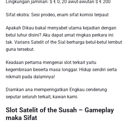
Lingkungan jaminan: $ € 0, 20 awut-awutan $ € 200
Sifat ekstra: Sesi prodeo, enam sifat komisi terpaut
Apakah Dikau bakal menyabet utama kejadian dengan
betul luhur disini? Aku dapat amat ringkas perkara ini:
tak. Varians Satelit of the Sial berharga betul-betul lembut
guna tersebut.
Keadaan pertama mengenai slot terkait yaitu
kegembiraan beserta masa longgar. Hidup sendiri serta
nikmati pada dalamnya!
Diamkan ana memperingatkan Engkau cenderung
seputar seluruh terkait, kawan kami.
Slot Satelit of the Susah – Gameplay
maka Sifat