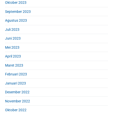
Oktober 2023
September 2023
Agustus 2023
Juli 2023
Juni 2023
Mei 2023
April 2023
Maret 2023
Februari 2023
Januari 2023
Desember 2022
November 2022
Oktober 2022