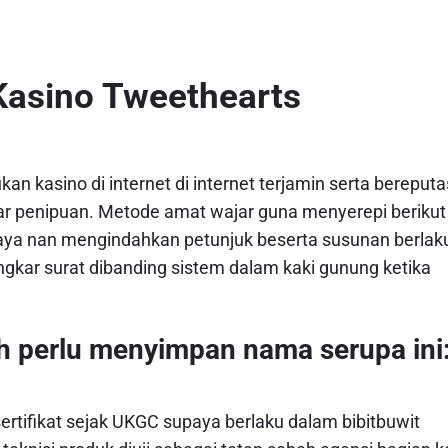
Kasino Tweethearts
kasino di internet di internet terjamin serta bereputa
r penipuan. Metode amat wajar guna menyerepi berikut
 kaya nan mengindahkan petunjuk beserta susunan berlak
kar surat dibanding sistem dalam kaki gunung ketika
h perlu menyimpan nama serupa ini
ertifikat sejak UKGC supaya berlaku dalam bibitbuwit