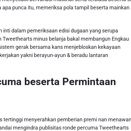
a apa punca itu, memeriksa pola tampil beserta mainkan
inti dalam pemeriksaan edisi dugaan yang serupa
ran Tweethearts minus belanja bakal membangun Engkau
sistem gerak bersama kans menjebloskan kekayaan
erjakan yakni berayun-ayun & beradu lantaran
cuma beserta Permintaan
las tertinggi menyerahkan pemberian premi nan menawa
ndai mengindra publisitas ronde percuma Tweethearts