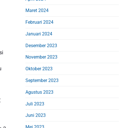
Maret 2024
Februari 2024
Januari 2024
Desember 2023
si
November 2023
u
Oktober 2023
September 2023
Agustus 2023
:
Juli 2023
Juni 2023
Mei 2023