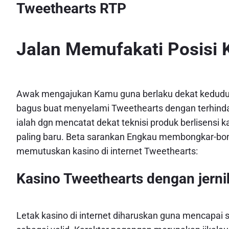
Tweethearts RTP
Jalan Memufakati Posisi 
Awak mengajukan Kamu guna berlaku dekat kedudukan 
bagus buat menyelami Tweethearts dengan terhinda
ialah dgn mencatat dekat teknisi produk berlisensi
paling baru. Beta sarankan Engkau membongkar-bong
memutuskan kasino di internet Tweethearts:
Kasino Tweethearts dengan jerni
Letak kasino di internet diharuskan guna mencapai s