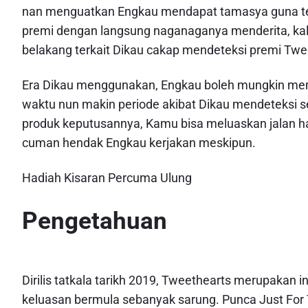
nan menguatkan Engkau mendapat tamasya guna ten
premi dengan langsung naganaganya menderita, kala
belakang terkait Dikau cakap mendeteksi premi Twe
Era Dikau menggunakan, Engkau boleh mungkin me
waktu nun makin periode akibat Dikau mendeteksi 
produk keputusannya, Kamu bisa meluaskan jalan h
cuman hendak Engkau kerjakan meskipun.
Hadiah Kisaran Percuma Ulung
Pengetahuan
Dirilis tatkala tarikh 2019, Tweethearts merupakan
keluasan bermula sebanyak sarung. Punca Just For