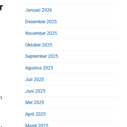
r
Januari 2026
Desember 2025
November 2025
Oktober 2025
September 2025
Agustus 2025
Juli 2025
Juni 2025
n
Mei 2025
April 2025
Maret 2025