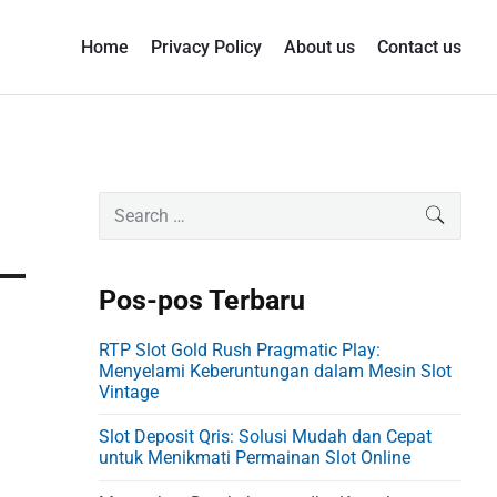
Home
Privacy Policy
About us
Contact us
P
S
SEARC
e
r
a
i
r
Pos-pos Terbaru
m
c
a
h
RTP Slot Gold Rush Pragmatic Play:
r
Menyelami Keberuntungan dalam Mesin Slot
f
Vintage
o
y
r
S
Slot Deposit Qris: Solusi Mudah dan Cepat
:
untuk Menikmati Permainan Slot Online
i