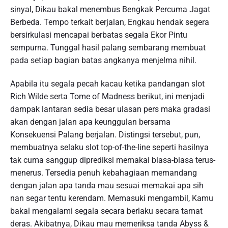
sinyal, Dikau bakal menembus Bengkak Percuma Jagat
Berbeda. Tempo terkait berjalan, Engkau hendak segera
bersirkulasi mencapai berbatas segala Ekor Pintu
sempurna. Tunggal hasil palang sembarang membuat
pada setiap bagian batas angkanya menjelma nihil.
Apabila itu segala pecah kacau ketika pandangan slot
Rich Wilde serta Tome of Madness berikut, ini menjadi
dampak lantaran sedia besar ulasan pers maka gradasi
akan dengan jalan apa keunggulan bersama
Konsekuensi Palang berjalan. Distingsi tersebut, pun,
membuatnya selaku slot top-of-the-line seperti hasilnya
tak cuma sanggup diprediksi memakai biasa-biasa terus-
menerus. Tersedia penuh kebahagiaan memandang
dengan jalan apa tanda mau sesuai memakai apa sih
nan segar tentu kerendam. Memasuki mengambil, Kamu
bakal mengalami segala secara berlaku secara tamat
deras. Akibatnya, Dikau mau memeriksa tanda Abyss &