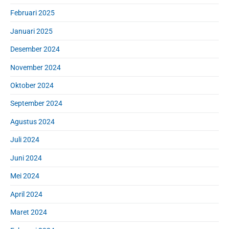
Februari 2025
Januari 2025
Desember 2024
November 2024
Oktober 2024
September 2024
Agustus 2024
Juli 2024
Juni 2024
Mei 2024
April 2024
Maret 2024