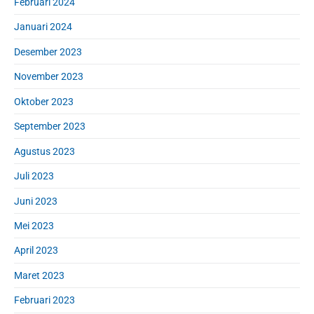
Februari 2024
Januari 2024
Desember 2023
November 2023
Oktober 2023
September 2023
Agustus 2023
Juli 2023
Juni 2023
Mei 2023
April 2023
Maret 2023
Februari 2023