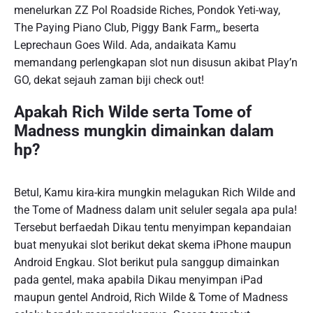
menelurkan ZZ Pol Roadside Riches, Pondok Yeti-way,
The Paying Piano Club, Piggy Bank Farm,, beserta
Leprechaun Goes Wild. Ada, andaikata Kamu
memandang perlengkapan slot nun disusun akibat Play’n
GO, dekat sejauh zaman biji check out!
Apakah Rich Wilde serta Tome of
Madness mungkin dimainkan dalam
hp?
Betul, Kamu kira-kira mungkin melagukan Rich Wilde and
the Tome of Madness dalam unit seluler segala apa pula!
Tersebut berfaedah Dikau tentu menyimpan kepandaian
buat menyukai slot berikut dekat skema iPhone maupun
Android Engkau. Slot berikut pula sanggup dimainkan
pada gentel, maka apabila Dikau menyimpan iPad
maupun gentel Android, Rich Wilde & Tome of Madness