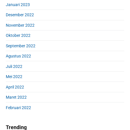
Januari 2023
Desember 2022
November 2022
Oktober 2022
September 2022
Agustus 2022
Juli 2022
Mei 2022
April 2022
Maret 2022
Februari 2022
Trending