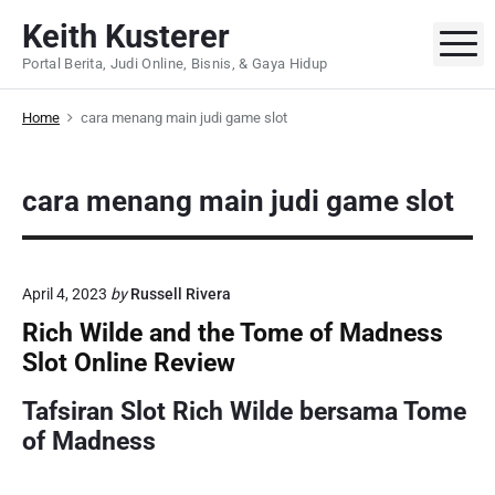
S
Keith Kusterer
k
M
Portal Berita, Judi Online, Bisnis, & Gaya Hidup
i
p
Home
cara menang main judi game slot
t
o
c
cara menang main judi game slot
o
n
t
e
April 4, 2023
by
Russell Rivera
n
Rich Wilde and the Tome of Madness
t
Slot Online Review
Tafsiran Slot Rich Wilde bersama Tome
of Madness