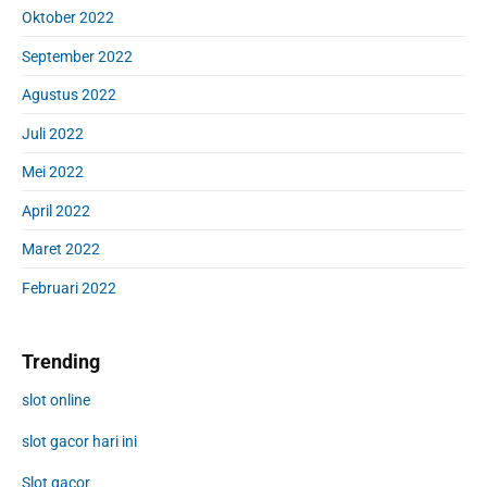
Oktober 2022
September 2022
Agustus 2022
Juli 2022
Mei 2022
April 2022
Maret 2022
Februari 2022
Trending
slot online
slot gacor hari ini
Slot gacor