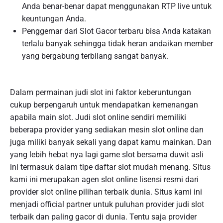
Anda benar-benar dapat menggunakan RTP live untuk
keuntungan Anda.
Penggemar dari Slot Gacor terbaru bisa Anda katakan
terlalu banyak sehingga tidak heran andaikan member
yang bergabung terbilang sangat banyak.
Dalam permainan judi slot ini faktor keberuntungan
cukup berpengaruh untuk mendapatkan kemenangan
apabila main slot. Judi slot online sendiri memiliki
beberapa provider yang sediakan mesin slot online dan
juga miliki banyak sekali yang dapat kamu mainkan. Dan
yang lebih hebat nya lagi game slot bersama duwit asli
ini termasuk dalam tipe daftar slot mudah menang. Situs
kami ini merupakan agen slot online lisensi resmi dari
provider slot online pilihan terbaik dunia. Situs kami ini
menjadi official partner untuk puluhan provider judi slot
terbaik dan paling gacor di dunia. Tentu saja provider