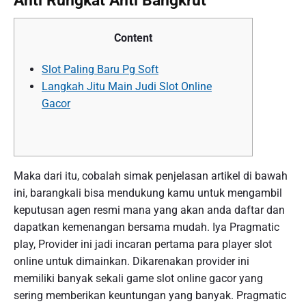
Anti Rungkat Anti Bangkrut
Content
Slot Paling Baru Pg Soft
Langkah Jitu Main Judi Slot Online
Gacor
Maka dari itu, cobalah simak penjelasan artikel di bawah
ini, barangkali bisa mendukung kamu untuk mengambil
keputusan agen resmi mana yang akan anda daftar dan
dapatkan kemenangan bersama mudah. Iya Pragmatic
play, Provider ini jadi incaran pertama para player slot
online untuk dimainkan. Dikarenakan provider ini
memiliki banyak sekali game slot online gacor yang
sering memberikan keuntungan yang banyak. Pragmatic