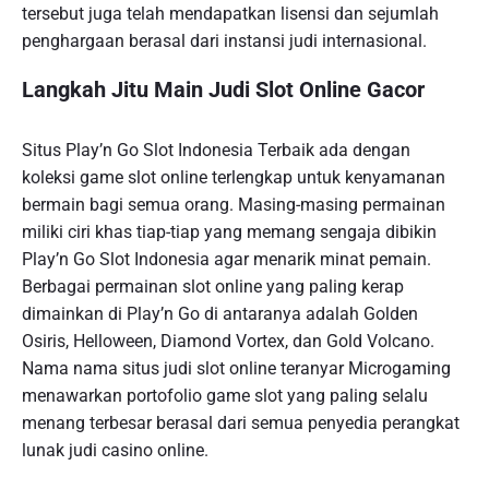
tersebut juga telah mendapatkan lisensi dan sejumlah
penghargaan berasal dari instansi judi internasional.
Langkah Jitu Main Judi Slot Online Gacor
Situs Play’n Go Slot Indonesia Terbaik ada dengan
koleksi game slot online terlengkap untuk kenyamanan
bermain bagi semua orang. Masing-masing permainan
miliki ciri khas tiap-tiap yang memang sengaja dibikin
Play’n Go Slot Indonesia agar menarik minat pemain.
Berbagai permainan slot online yang paling kerap
dimainkan di Play’n Go di antaranya adalah Golden
Osiris, Helloween, Diamond Vortex, dan Gold Volcano.
Nama nama situs judi slot online teranyar Microgaming
menawarkan portofolio game slot yang paling selalu
menang terbesar berasal dari semua penyedia perangkat
lunak judi casino online.