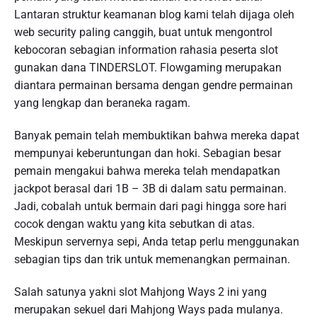
Lantaran struktur keamanan blog kami telah dijaga oleh
web security paling canggih, buat untuk mengontrol
kebocoran sebagian information rahasia peserta slot
gunakan dana TINDERSLOT. Flowgaming merupakan
diantara permainan bersama dengan gendre permainan
yang lengkap dan beraneka ragam.
Banyak pemain telah membuktikan bahwa mereka dapat
mempunyai keberuntungan dan hoki. Sebagian besar
pemain mengakui bahwa mereka telah mendapatkan
jackpot berasal dari 1B – 3B di dalam satu permainan.
Jadi, cobalah untuk bermain dari pagi hingga sore hari
cocok dengan waktu yang kita sebutkan di atas.
Meskipun servernya sepi, Anda tetap perlu menggunakan
sebagian tips dan trik untuk memenangkan permainan.
Salah satunya yakni slot Mahjong Ways 2 ini yang
merupakan sekuel dari Mahjong Ways pada mulanya.