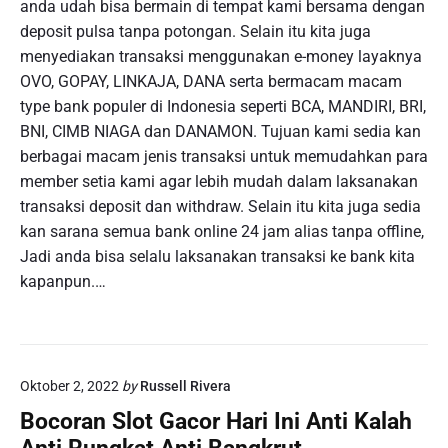
anda udah bisa bermain di tempat kami bersama dengan
deposit pulsa tanpa potongan. Selain itu kita juga
menyediakan transaksi menggunakan e-money layaknya
OVO, GOPAY, LINKAJA, DANA serta bermacam macam
type bank populer di Indonesia seperti BCA, MANDIRI, BRI,
BNI, CIMB NIAGA dan DANAMON. Tujuan kami sedia kan
berbagai macam jenis transaksi untuk memudahkan para
member setia kami agar lebih mudah dalam laksanakan
transaksi deposit dan withdraw. Selain itu kita juga sedia
kan sarana semua bank online 24 jam alias tanpa offline,
Jadi anda bisa selalu laksanakan transaksi ke bank kita
kapanpun.…
Oktober 2, 2022
by
Russell Rivera
Bocoran Slot Gacor Hari Ini Anti Kalah