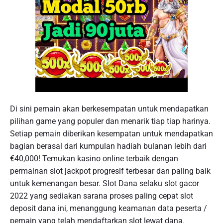
Di sini pemain akan berkesempatan untuk mendapatkan
pilihan game yang populer dan menarik tiap tiap harinya.
Setiap pemain diberikan kesempatan untuk mendapatkan
bagian berasal dari kumpulan hadiah bulanan lebih dari
€40,000! Temukan kasino online terbaik dengan
permainan slot jackpot progresif terbesar dan paling baik
untuk kemenangan besar. Slot Dana selaku slot gacor
2022 yang sediakan sarana proses paling cepat slot
deposit dana ini, menanggung keamanan data peserta /
pemain yang telah mendaftarkan slot lewat dana.