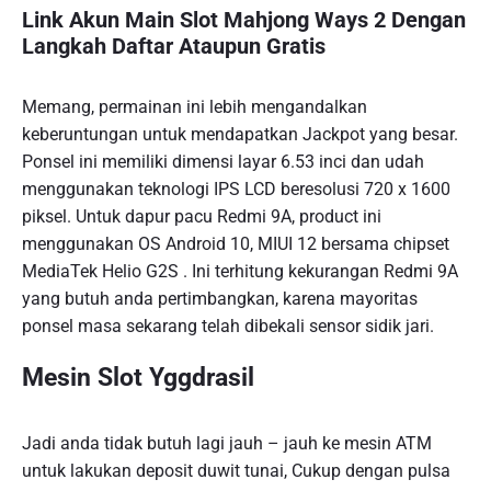
Link Akun Main Slot Mahjong Ways 2 Dengan
Langkah Daftar Ataupun Gratis
Memang, permainan ini lebih mengandalkan
keberuntungan untuk mendapatkan Jackpot yang besar.
Ponsel ini memiliki dimensi layar 6.53 inci dan udah
menggunakan teknologi IPS LCD beresolusi 720 x 1600
piksel. Untuk dapur pacu Redmi 9A, product ini
menggunakan OS Android 10, MIUI 12 bersama chipset
MediaTek Helio G2S . Ini terhitung kekurangan Redmi 9A
yang butuh anda pertimbangkan, karena mayoritas
ponsel masa sekarang telah dibekali sensor sidik jari.
Mesin Slot Yggdrasil
Jadi anda tidak butuh lagi jauh – jauh ke mesin ATM
untuk lakukan deposit duwit tunai, Cukup dengan pulsa