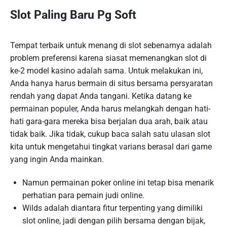
Slot Paling Baru Pg Soft
Tempat terbaik untuk menang di slot sebenarnya adalah
problem preferensi karena siasat memenangkan slot di
ke-2 model kasino adalah sama. Untuk melakukan ini,
Anda hanya harus bermain di situs bersama persyaratan
rendah yang dapat Anda tangani. Ketika datang ke
permainan populer, Anda harus melangkah dengan hati-
hati gara-gara mereka bisa berjalan dua arah, baik atau
tidak baik. Jika tidak, cukup baca salah satu ulasan slot
kita untuk mengetahui tingkat varians berasal dari game
yang ingin Anda mainkan.
Namun permainan poker online ini tetap bisa menarik
perhatian para pemain judi online.
Wilds adalah diantara fitur terpenting yang dimiliki
slot online, jadi dengan pilih bersama dengan bijak,