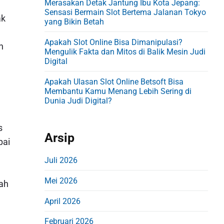
d
Merasakan Detak Jantung Ibu Kota Jepang:
Sensasi Bermain Slot Bertema Jalanan Tokyo
e
ak
yang Bikin Betah
b
Apakah Slot Online Bisa Dimanipulasi?
n
a
Mengulik Fakta dan Mitos di Balik Mesin Judi
Digital
r
Apakah Ulasan Slot Online Betsoft Bisa
Membantu Kamu Menang Lebih Sering di
Dunia Judi Digital?
s
Arsip
pai
Juli 2026
Mei 2026
lah
April 2026
Februari 2026