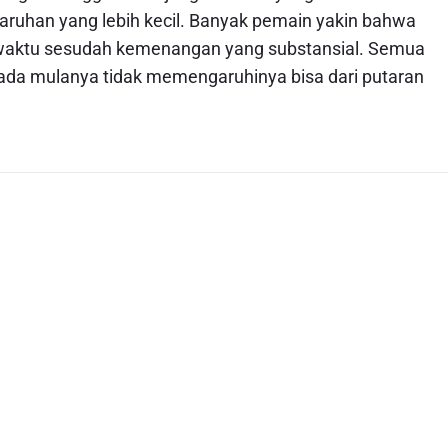
aruhan yang lebih kecil. Banyak pemain yakin bahwa
n waktu sesudah kemenangan yang substansial. Semua
da mulanya tidak memengaruhinya bisa dari putaran