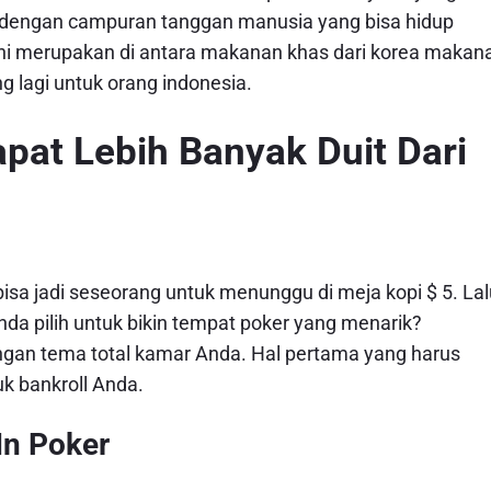
da dengan campuran tanggan manusia yang bisa hidup
hi merupakan di antara makanan khas dari korea makan
g lagi untuk orang indonesia.
pat Lebih Banyak Duit Dari
sa jadi seseorang untuk menunggu di meja kopi $ 5. Lal
nda pilih untuk bikin tempat poker yang menarik?
engan tema total kamar Anda. Hal pertama yang harus
k bankroll Anda.
In Poker