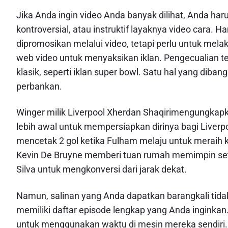
Jika Anda ingin video Anda banyak dilihat, Anda ha
kontroversial, atau instruktif layaknya video cara.
dipromosikan melalui video, tetapi perlu untuk me
web video untuk menyaksikan iklan. Pengecualian te
klasik, seperti iklan super bowl. Satu hal yang dib
perbankan.
Winger milik Liverpool Xherdan Shaqirimengungkapk
lebih awal untuk mempersiapkan dirinya bagi Liver
mencetak 2 gol ketika Fulham melaju untuk meraih k
Kevin De Bruyne memberi tuan rumah memimpin sete
Silva untuk mengkonversi dari jarak dekat.
Namun, salinan yang Anda dapatkan barangkali tidak
memiliki daftar episode lengkap yang Anda inginkan
untuk menggunakan waktu di mesin mereka sendiri.