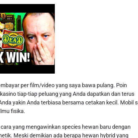
mbayar per film/video yang saya bawa pulang. Poin
asino tiap-tiap peluang yang Anda dapatkan dan terus
nda yakin Anda terbiasa bersama cetakan kecil. Mobil s
lmu fisika.
a cara yang mengawinkan species hewan baru dengan
enetik. Meski demikian ada berapa hewan hybrid yang