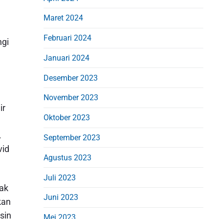
Maret 2024
Februari 2024
ngi
Januari 2024
Desember 2023
November 2023
ir
Oktober 2023
.
September 2023
vid
Agustus 2023
Juli 2023
dak
Juni 2023
kan
sin
Mei 2023